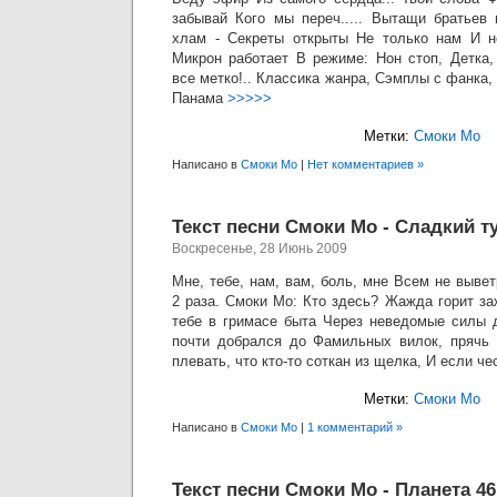
забывай Кого мы переч..... Вытащи братьев 
хлам - Секреты открыты Не только нам И не
Микрон работает В режиме: Нон стоп, Детка
все метко!.. Классика жанра, Сэмплы с фанка,
Панама
>>>>>
Метки:
Смоки Мо
Написано в
Смоки Мо
|
Нет комментариев »
Текст песни Смоки Мо - Сладкий т
Воскресенье, 28 Июнь 2009
Мне, тебе, нам, вам, боль, мне Всем не выв
2 раза. Смоки Мо: Кто здесь? Жажда горит за
тебе в гримасе быта Через неведомые силы 
почти добрался до Фамильных вилок, прячь 
плевать, что кто-то соткан из щелка, И если че
Метки:
Смоки Мо
Написано в
Смоки Мо
|
1 комментарий »
Текст песни Смоки Мо - Планета 46