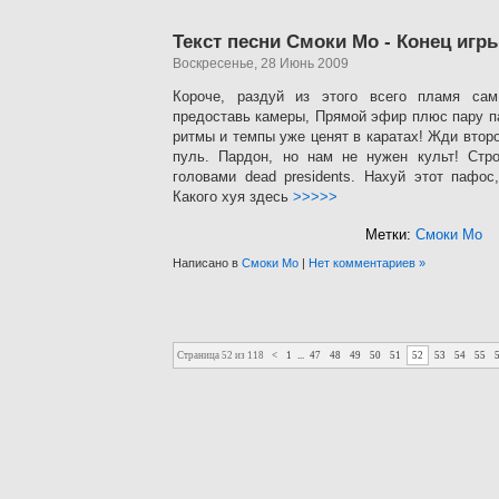
Текст песни Смоки Мо - Конец игр
Воскресенье, 28 Июнь 2009
Короче, раздуй из этого всего пламя с
предоставь камеры, Прямой эфир плюс пару па
ритмы и темпы уже ценят в каратах! Жди второ
пуль. Пардон, но нам не нужен культ! Стро
головами dead presidents. Нахуй этот пафос
Какого хуя здесь
>>>>>
Метки:
Смоки Мо
Написано в
Смоки Мо
|
Нет комментариев »
Страница 52 из 118
<
1
...
47
48
49
50
51
52
53
54
55