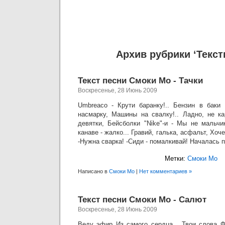
Архив рубрики ‘Текст
Текст песни Смоки Мо - Тачки
Воскресенье, 28 Июнь 2009
Umbreaco - Крути баранку!.. Бензин в баки 
насмарку, Машины на свалку!.. Ладно, не ка
девятки, Бейсболки "Nike"-и - Мы не мальчи
канаве - жалко... Гравий, галька, асфальт, Хоч
-Нужна сварка! -Сиди - помалкивай! Началась 
Метки:
Смоки Мо
Написано в
Смоки Мо
|
Нет комментариев »
Текст песни Смоки Мо - Салют
Воскресенье, 28 Июнь 2009
Веду эфир Из самого сердца... Твои слова 