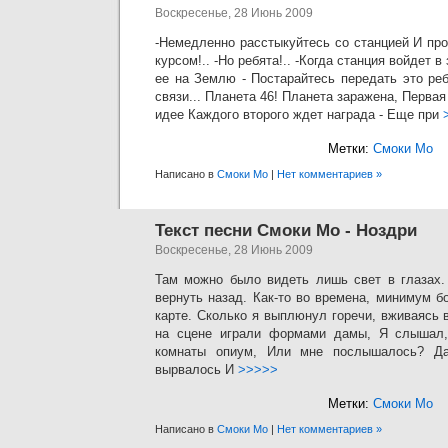
Воскресенье, 28 Июнь 2009
-Немедленно расстыкуйтесь со станцией И пр
курсом!.. -Но ребята!.. -Когда станция войдет 
ее на Землю - Постарайтесь передать это ре
связи... Планета 46! Планета заражена, Перва
идее Каждого второго ждет награда - Еще при
Метки:
Смоки Мо
Написано в
Смоки Мо
|
Нет комментариев »
Текст песни Смоки Мо - Ноздри
Воскресенье, 28 Июнь 2009
Там можно было видеть лишь свет в глазах.
вернуть назад. Как-то во времена, минимум б
карте. Сколько я выплюнул горечи, вживаясь 
на сцене играли формами дамы, Я слышал, 
комнаты опиум, Или мне послышалось? Дай
вырвалось И
>>>>>
Метки:
Смоки Мо
Написано в
Смоки Мо
|
Нет комментариев »