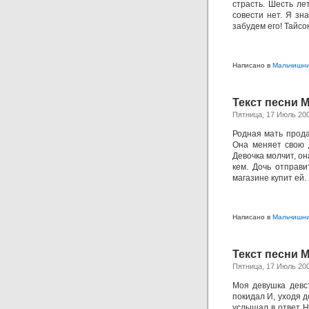
страсть. Шесть ле
совести нет. Я зн
забудем его! Тайсо
Написано в
Мальчишн
Текст песни 
Пятница, 17 Июль 20
Родная мать прода
Она меняет свою д
Девочка молчит, она
кем. Дочь отправи
магазине купит ей.
Написано в
Мальчишн
Текст песни 
Пятница, 17 Июль 20
Моя девушка девст
покидал И, уходя до
услышал в ответ Ну