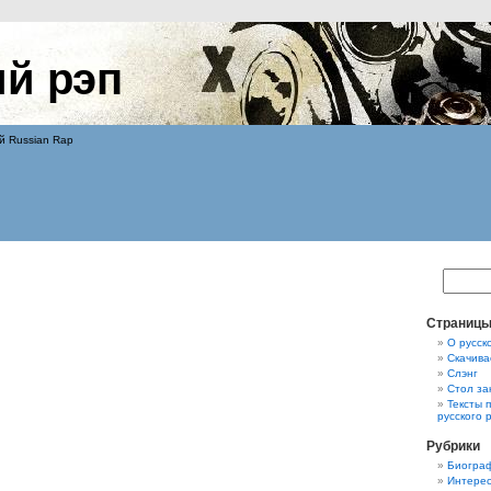
ий рэп
й Russian Rap
Страниц
О русск
Скачива
Слэнг
Стол за
Тексты 
русского 
Рубрики
Биограф
Интерес