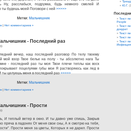
Триад
ь Ну, расслабься, подружка, будь немного смелей И
Ю.Г.
(
 ты будешь моей Поговори с ней
>>>>>
Последни
Метки:
Мальчишник
Текст пе
People
ик
|
Нет комментариев »
Текст пе
докурит
Текст п
Текст п
Мальчишник - Последний раз
Текст п
Инфекция
09
едний вечер, наш последний разговор По телу твоему
й мой взор Твое белье на полу - ты абсолютно нага Ты
мне - последний раз ты моя Твои плечи теплы как воск
покрывают поцелуями губы мои Я растворяюсь как лед в
 И ты целуешь меня в последний раз
>>>>>
Метки:
Мальчишник
ик
|
Нет комментариев »
Мальчишник - Прости
09
ь, И теплый ветер в окно. И ты давно уже спишь, Закрыв
о пряча в ладонях От меня свои сны, А я смотрю на тебя,
ости". Прости меня за цветы, Которых я не дарил. Прости