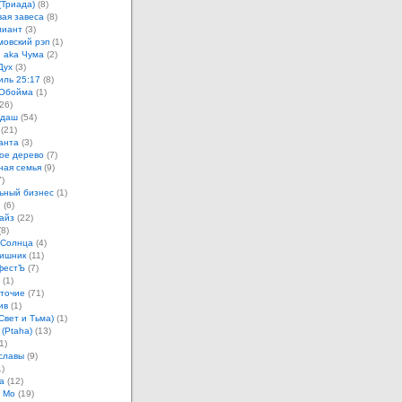
(Триада)
(8)
ая завеса
(8)
лиант
(3)
овский рэп
(1)
 aka Чума
(2)
Дух
(3)
иль 25:17
(8)
 Обойма
(1)
26)
ндаш
(54)
(21)
анта
(3)
ое дерево
(7)
ная семья
(9)
)
ьный бизнес
(1)
н
(6)
айз
(22)
8)
 Солнца
(4)
ишник
(11)
фестЪ
(7)
(1)
точие
(71)
ив
(1)
Свет и Тьма)
(1)
 (Ptaha)
(13)
1)
славы
(9)
)
а
(12)
 Мо
(19)