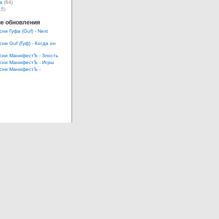
а
(64)
15)
е обновления
сни Гуфа (Guf) - Next
сни Guf (Гуф) - Когда он
есни МанифестЪ - Злость
есни МанифестЪ - Игры
есни МанифестЪ -