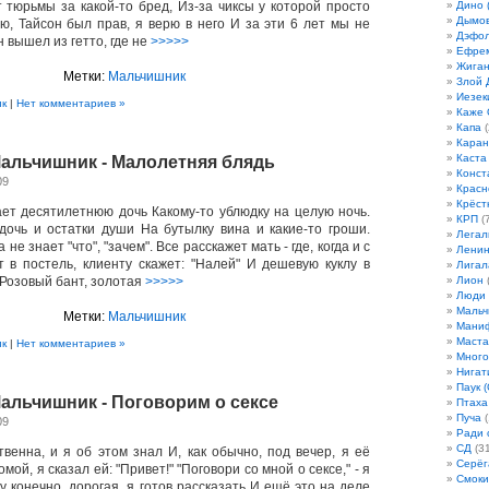
т тюрьмы за какой-то бред, Из-за чиксы у которой просто
Дино 
Дымов
аю, Тайсон был прав, я верю в него И за эти 6 лет мы не
Дэфо
н вышел из гетто, где не
>>>>>
Ефрем
Жиган
Метки:
Мальчишник
Злой 
Иезек
ик
|
Нет комментариев »
Каже
Капа
(
Кара
Каста
Мальчишник - Малолетняя блядь
Конст
09
Красн
Крёст
ет десятилетнюю дочь Какому-то ублюдку на целую ночь.
КРП
(7
очь и остатки души На бутылку вина и какие-то гроши.
Легал
 не знает "что", "зачем". Все расскажет мать - где, когда и с
Лени
т в постель, клиенту скажет: "Налей" И дешевую куклу в
Лигал
 Розовый бант, золотая
>>>>>
Лион
(
Люди
Мальч
Метки:
Мальчишник
Мани
Маста
ик
|
Нет комментариев »
Много
Нигат
Паук (
Мальчишник - Поговорим о сексе
Птаха
Пуча
(
09
Ради 
СД
(31
венна, и я об этом знал И, как обычно, под вечер, я её
Серёг
мой, я сказал ей: "Привет!" "Поговори со мной о сексе," - я
Смоки
 конечно, дорогая, я готов рассказать И ещё это на деле