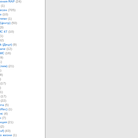
ления RAP
(24)
(1)
песен
(705)
х
(10)
mmer
(1)
(Центр)
(50)
(3)
MC 47
(10)
1)
42)
k (Децл)
(9)
Jane
(12)
 MC
(16)
9)
1)
Слим)
(21)
)
8)
)
(17)
)
1)
(17)
(22)
шта
(5)
SRec)
(1)
кс
(4)
н
(7)
нция
(21)
(2)
uf)
(43)
о жизни
(1)