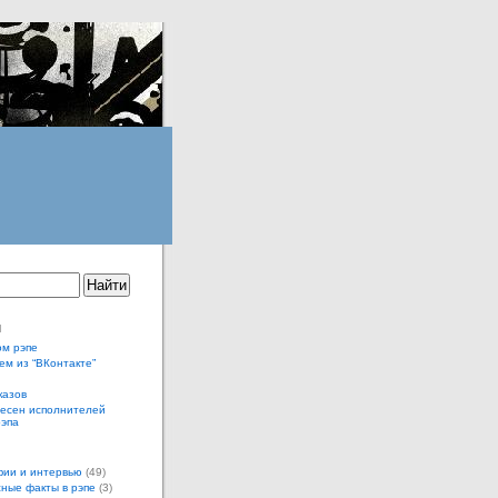
ы
ом рэпе
ем из “ВКонтакте”
казов
песен исполнителей
рэпа
ии и интервью
(49)
ные факты в рэпе
(3)