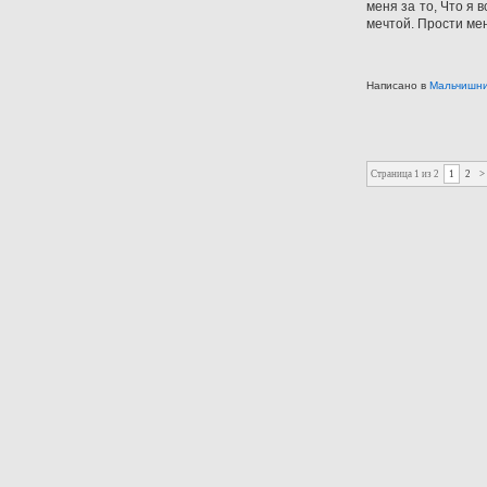
меня за то, Что я 
мечтой. Прости мен
Написано в
Мальчишн
Страница 1 из 2
1
2
>