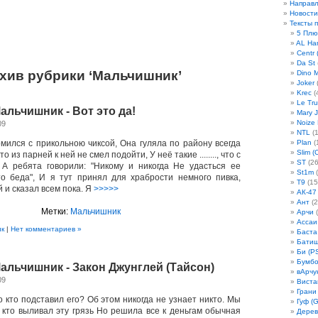
Направ
Новости
Тексты 
5 Плю
AL Ha
Centr 
Da St
хив рубрики ‘Мальчишник’
Dino 
Joker
(
Krec
(
Le Tru
альчишник - Вот это да!
Mary 
Noize
09
NTL
(1
мился с прикольною чиксой, Она гуляла по району всегда
Plan
(
Slim (
о из парней к ней не смел подойти, У неё такие ........, что с
ST
(26
 А ребята говорили: "Никому и никогда Не удасться ее
St1m
(
то беда", И я тут принял для храбрости немного пивка,
T9
(15
 и сказал всем пока. Я
>>>>>
АК-47
Ант
(2
Метки:
Мальчишник
Арчи
(
Ассаи
ик
|
Нет комментариев »
Баста
Бати
Би (P
Бумбо
Мальчишник - Закон Джунглей (Тайсон)
вАрчу
09
Виста
Грани
 кто подставил его? Об этом никогда не узнает никто. Мы
Гуф (G
, кто выливал эту грязь Но решила все к деньгам обычная
Дерев