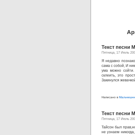
Ар
Текст песни М
Пятница, 17 Июль 20
Я недавно познако
сама с собой, И никт
ума можно сойти.
склеить, это прос
Закинулся жевачкой
Написано в
Мальчишн
Текст песни 
Пятница, 17 Июль 20
Тайсон был прав,но
не узнаем никогда