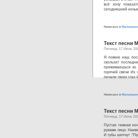
всё хочу показат
сегодняшней ночью
Написано в
Мальчишн
Текст песни 
Пятница, 17 Июль 20
Я помню наш посл
скользит последни
прижимаешься ко 
горячей свечи Их 
печали твоих глаз
Написано в
Мальчишн
Текст песни 
Пятница, 17 Июль 20
Пустая темная ноч
руками лицо. Наивн
И губы шепчут :"Пр