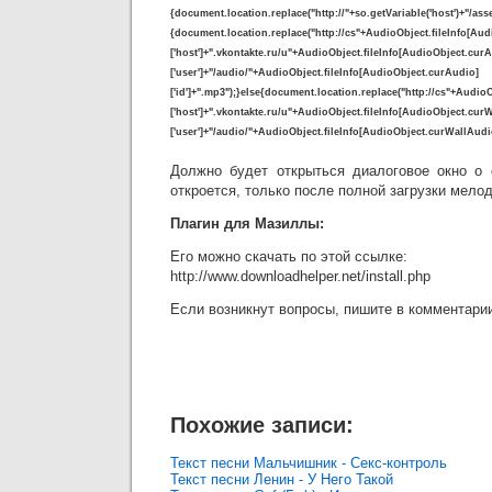
{document.location.replace("http://"+so.getVariable('host')+"/asse
{document.location.replace("http://cs"+AudioObject.fileInfo[Au
['host']+".vkontakte.ru/u"+AudioObject.fileInfo[AudioObject.cur
['user']+"/audio/"+AudioObject.fileInfo[AudioObject.curAudio]
['id']+".mp3");}else{document.location.replace("http://cs"+Audi
['host']+".vkontakte.ru/u"+AudioObject.fileInfo[AudioObject.cur
['user']+"/audio/"+AudioObject.fileInfo[AudioObject.curWallAudio]
Должно будет открыться диалоговое окно о 
откроется, только после полной загрузки мело
Плагин для Мазиллы:
Его можно скачать по этой ссылке:
http://www.downloadhelper.net/install.php
Если возникнут вопросы, пишите в комментари
Похожие записи:
Текст песни Мальчишник - Секс-контроль
Текст песни Ленин - У Него Такой