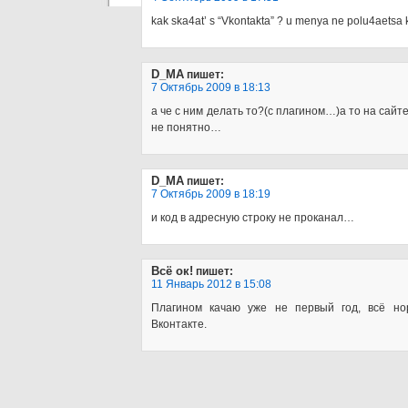
kak ska4at’ s “Vkontakta” ? u menya ne polu4aetsa 
D_MA
пишет:
7 Октябрь 2009 в 18:13
а че с ним делать то?(с плагином…)а то на сайте
не понятно…
D_MA
пишет:
7 Октябрь 2009 в 18:19
и код в адресную строку не проканал…
Всё ок!
пишет:
11 Январь 2012 в 15:08
Плагином качаю уже не первый год, всё но
Вконтакте.