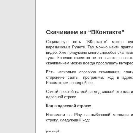
Скачиваем из “ВКонтакте”
Социальную сеть "ВКонтакте" можно с
варезником в Рунете. Там можно найти практ
видео. Уже придумано много способов скачив
туда. Конечно качество не на высоте, но ес
скачиванием можно всегда прослушать интер
Есть несколько способов скачивания: плаги
сторонние сайты, программы, код в адрес
Рассмотрим поподробнее.
Самый простой на мой взгляд способ это плаг
адресной строке.
Код в адресной строке:
Нажимаем на Play на выбранной мелодии и
строку, следующий код:
javascript: if(location.href