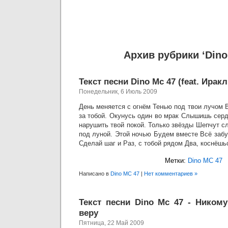
Архив рубрики ‘Dino
Текст песни Dino Mc 47 (feat. Иракл
Понедельник, 6 Июль 2009
День меняется с огнём Тенью под твои лучом 
за тобой. Окунусь один во мрак Слышишь серд
нарушить твой покой. Только звёзды Шепчут с
под луной. Этой ночью Будем вместе Всё забуд
Сделай шаг и Раз, с тобой рядом Два, коснёш
Метки:
Dino MC 47
Написано в
Dino MC 47
|
Нет комментариев »
Текст песни Dino Mc 47 - Ником
веру
Пятница, 22 Май 2009