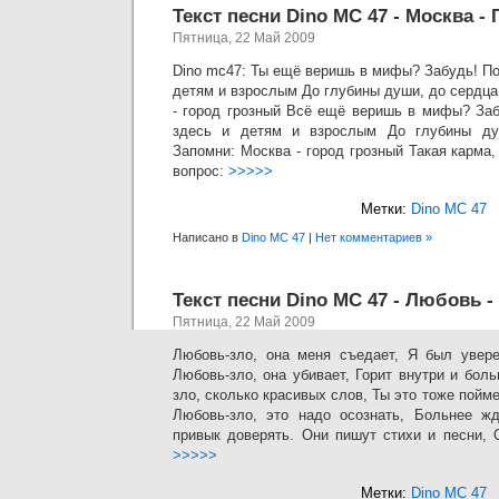
Текст песни Dino MC 47 - Москва -
Пятница, 22 Май 2009
Dino mc47: Ты ещё веришь в мифы? Забудь! По
детям и взрослым До глубины души, до сердца
- город грозный Всё ещё веришь в мифы? Заб
здесь и детям и взрослым До глубины ду
Запомни: Москва - город грозный Такая карма,
вопрос:
>>>>>
Метки:
Dino MC 47
Написано в
Dino MC 47
|
Нет комментариев »
Текст песни Dino MC 47 - Любовь -
Пятница, 22 Май 2009
Любовь-зло, она меня съедает, Я был увере
Любовь-зло, она убивает, Горит внутри и бол
зло, сколько красивых слов, Ты это тоже пойме
Любовь-зло, это надо осознать, Больнее жд
привык доверять. Они пишут стихи и песни, 
>>>>>
Метки:
Dino MC 47