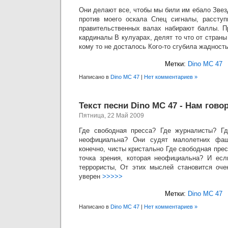
Они делают все, чтобы мы били им ебало Звез
против моего оскала Спец сигналы, расступ
правительственных валах набирают баллы. П
кардиналы В кулуарах, делят то что от страны
кому то не досталось Кого-то сгубила жадность
Метки:
Dino MC 47
Написано в
Dino MC 47
|
Нет комментариев »
Текст песни Dino MC 47 - Нам гово
Пятница, 22 Май 2009
Где свободная пресса? Где журналисты? Где
неофициальна? Они судят малолетних фаш
конечно, чисты кристально Где свободная пре
точка зрения, которая неофициальна? И есл
террористы, От этих мыслей становится оче
уверен
>>>>>
Метки:
Dino MC 47
Написано в
Dino MC 47
|
Нет комментариев »