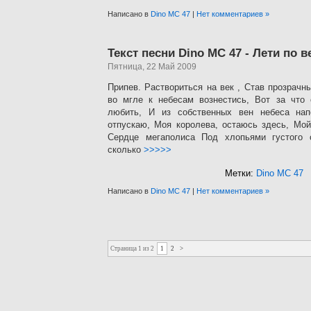
Написано в
Dino MC 47
|
Нет комментариев »
Текст песни Dino MC 47 - Лети по в
Пятница, 22 Май 2009
Припев. Раствориться на век , Став прозрачн
во мгле к небесам вознестись, Вот за что 
любить, И из собственных вен небеса нап
отпускаю, Моя королева, остаюсь здесь, Мой
Сердце мегаполиса Под хлопьями густого 
сколько
>>>>>
Метки:
Dino MC 47
Написано в
Dino MC 47
|
Нет комментариев »
Страница 1 из 2
1
2
>