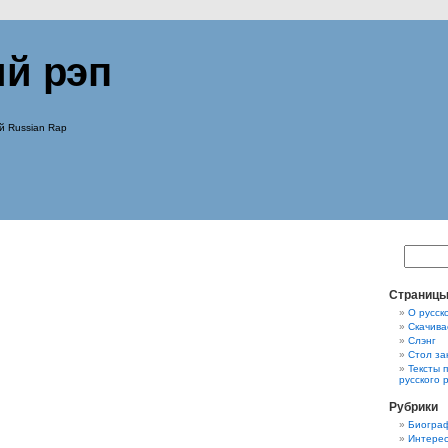
ий рэп
й Russian Rap
Страниц
О русск
Скачива
Слэнг
Стол за
Тексты 
русского 
Рубрики
Биограф
Интерес