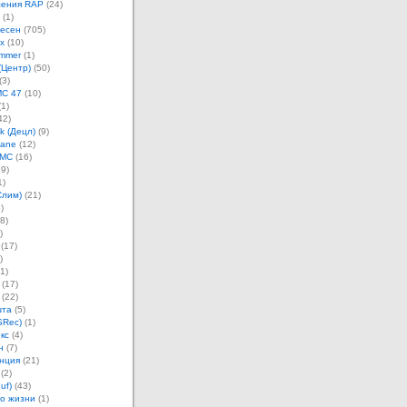
ления RAP
(24)
(1)
песен
(705)
х
(10)
mmer
(1)
(Центр)
(50)
(3)
MC 47
(10)
1)
42)
k (Децл)
(9)
Jane
(12)
 MC
(16)
9)
1)
Слим)
(21)
)
8)
)
(17)
)
1)
(17)
(22)
шта
(5)
SRec)
(1)
кс
(4)
н
(7)
нция
(21)
(2)
uf)
(43)
о жизни
(1)