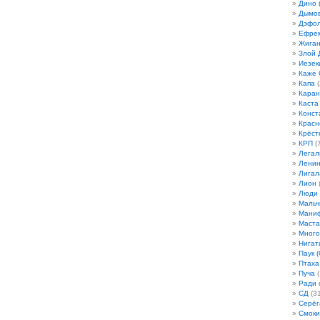
Дино 
Дымов
Дэфо
Ефрем
Жиган
Злой 
Иезек
Каже
Капа
(
Кара
Каста
Конст
Красн
Крёст
КРП
(7
Легал
Лени
Лигал
Лион
(
Люди
Мальч
Мани
Маста
Много
Нигат
Паук (
Птаха
Пуча
(
Ради 
СД
(31
Серёг
Смоки