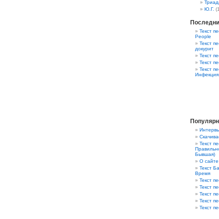
Триад
Ю.Г.
(
Последни
Текст пе
People
Текст пе
докурит
Текст п
Текст п
Текст п
Инфекция
Популярн
Интервь
Скачива
Текст п
Правильно
Бывшая)
О сайте
Текст Ба
Время
Текст пе
Текст п
Текст п
Текст п
Текст пе