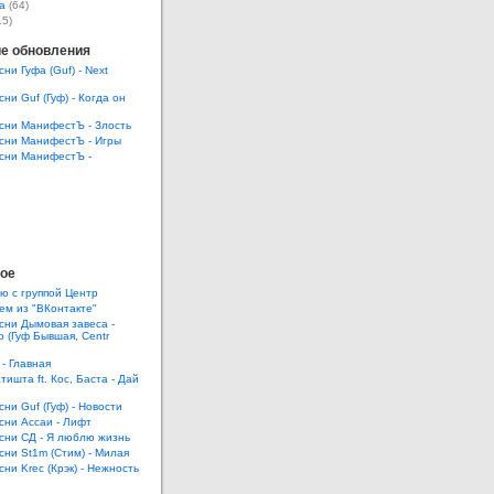
а
(64)
15)
е обновления
сни Гуфа (Guf) - Next
сни Guf (Гуф) - Когда он
есни МанифестЪ - Злость
есни МанифестЪ - Игры
есни МанифестЪ -
ое
ю с группой Центр
ем из "ВКонтакте"
есни Дымовая завеса -
 (Гуф Бывшая, Centr
 - Главная
тишта ft. Кос, Баста - Дай
сни Guf (Гуф) - Новости
есни Ассаи - Лифт
есни СД - Я люблю жизнь
есни St1m (Стим) - Милая
сни Krec (Крэк) - Нежность