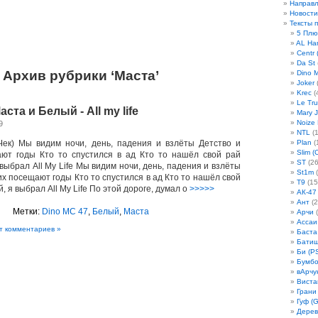
Направ
Новости
Тексты 
5 Плю
AL Ha
Centr 
Da St
Архив рубрики ‘Маста’
Dino 
Joker
(
Krec
(
Le Tru
ста и Белый - All my life
Mary 
Noize
9
NTL
(1
 Чек) Мы видим ночи, день, падения и взлёты Детство и
Plan
(
Slim (
ают годы Кто то спустился в ад Кто то нашёл свой рай
ST
(26
выбрал All My Life Мы видим ночи, день, падения и взлёты
St1m
(
их посещают годы Кто то спустился в ад Кто то нашёл свой
T9
(15
, я выбрал All My Life По этой дороге, думал о
>>>>>
АК-47
Ант
(2
Метки:
Dino MC 47
,
Белый
,
Маста
Арчи
(
Ассаи
т комментариев »
Баста
Бати
Би (P
Бумбо
вАрчу
Виста
Грани
Гуф (G
Дерев