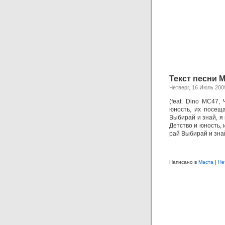
Текст песни Ма
Четверг, 16 Июль 200
(feat. Dino MC47,
юность, их посещ
Выбирай и знай, я 
Детство и юность, 
рай Выбирай и знай
Написано в
Маста
|
Не