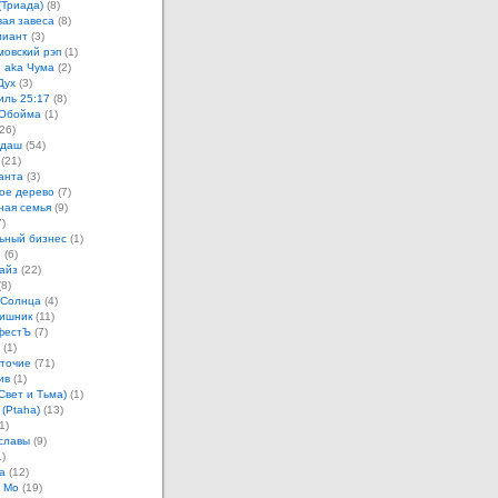
(Триада)
(8)
ая завеса
(8)
лиант
(3)
овский рэп
(1)
 aka Чума
(2)
Дух
(3)
иль 25:17
(8)
 Обойма
(1)
26)
ндаш
(54)
(21)
анта
(3)
ое дерево
(7)
ная семья
(9)
)
ьный бизнес
(1)
н
(6)
айз
(22)
8)
 Солнца
(4)
ишник
(11)
фестЪ
(7)
(1)
точие
(71)
ив
(1)
Свет и Тьма)
(1)
 (Ptaha)
(13)
1)
славы
(9)
)
а
(12)
 Мо
(19)