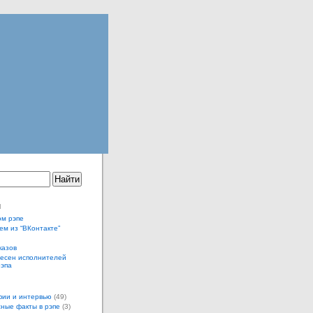
ы
ом рэпе
ем из “ВКонтакте”
казов
песен исполнителей
рэпа
ии и интервью
(49)
ные факты в рэпе
(3)