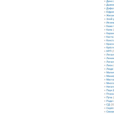
Дино 
Дымов
Дэфо
Ефрем
Жиган
Злой 
Иезек
Каже
Капа
(
Кара
Каста
Конст
Красн
Крёст
КРП
(7
Легал
Лени
Лигал
Лион
(
Люди
Мальч
Мани
Маста
Много
Нигат
Паук (
Птаха
Пуча
(
Ради 
СД
(31
Серёг
Смоки