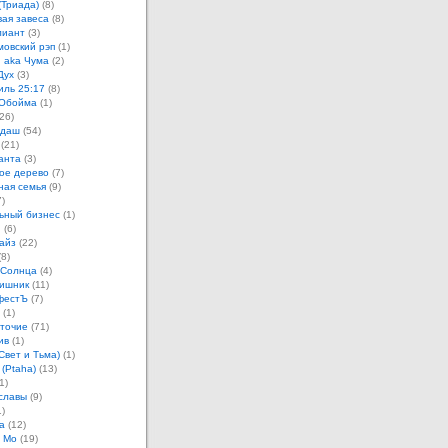
(Триада)
(8)
ая завеса
(8)
лиант
(3)
овский рэп
(1)
 aka Чума
(2)
Дух
(3)
иль 25:17
(8)
 Обойма
(1)
26)
ндаш
(54)
(21)
анта
(3)
ое дерево
(7)
ная семья
(9)
)
ьный бизнес
(1)
н
(6)
айз
(22)
8)
 Солнца
(4)
ишник
(11)
фестЪ
(7)
(1)
точие
(71)
ив
(1)
Свет и Тьма)
(1)
 (Ptaha)
(13)
1)
славы
(9)
)
а
(12)
 Мо
(19)