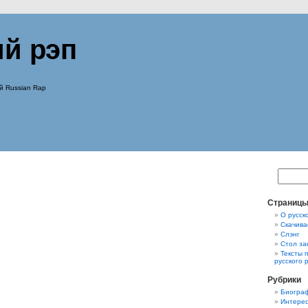
ий рэп
й Russian Rap
Страниц
О русск
Скачива
Слэнг
Стол за
Тексты 
русского 
Рубрики
Биограф
Интерес