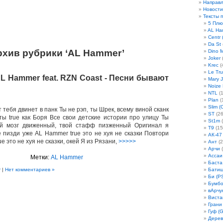
Направ
Новости
Тексты 
5 Плю
AL Ha
Centr 
Da St
рхив рубрики ‘AL Hammer’
Dino 
Joker
(
Krec
(
Le Tru
AL Hammer feat. RZN Coast - Песни бывают
Mary 
Noize
NTL
(1
Plan
(
Slim (
т тебя двинет в панк Ты не рэп, ты Шрек, всему виной сканк
ST
(26
 ты true как Боря Все свои детские истории про улицу Ты
St1m
(
й мозг движенный, твой стафф пизженный Оригинал я
T9
(15
е пизди уже AL Hammer true это не хуя не сказки Повтори
АК-47
e это не хуя не сказки, окей Я из Рязани,
>>>>>
Ант
(2
Арчи
(
Ассаи
Метки:
AL Hammer
Баста
r
|
Нет комментариев »
Бати
Би (P
Бумбо
вАрчу
Виста
Грани
Гуф (G
Дерев