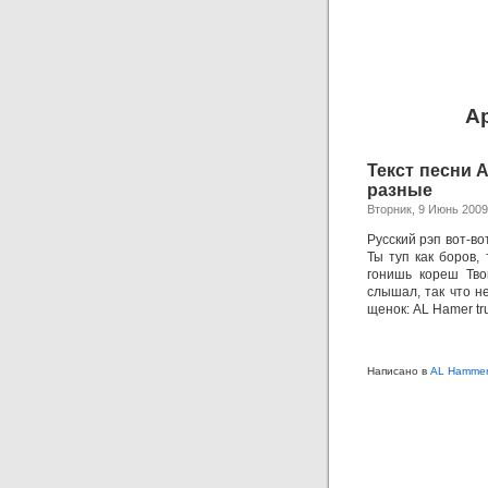
А
Текст песни 
разные
Вторник, 9 Июнь 2009
Русский рэп вот-во
Ты туп как боров,
гонишь кореш Тво
слышал, так что н
щенок: AL Hamer tru
Написано в
AL Hamme