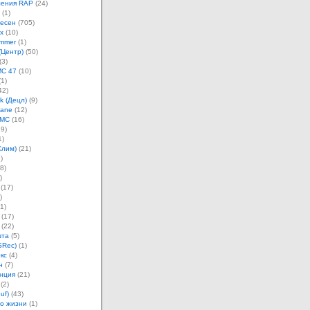
ления RAP
(24)
(1)
песен
(705)
х
(10)
mmer
(1)
(Центр)
(50)
(3)
MC 47
(10)
1)
42)
k (Децл)
(9)
Jane
(12)
 MC
(16)
9)
1)
Слим)
(21)
)
8)
)
(17)
)
1)
(17)
(22)
шта
(5)
SRec)
(1)
кс
(4)
н
(7)
нция
(21)
(2)
uf)
(43)
о жизни
(1)