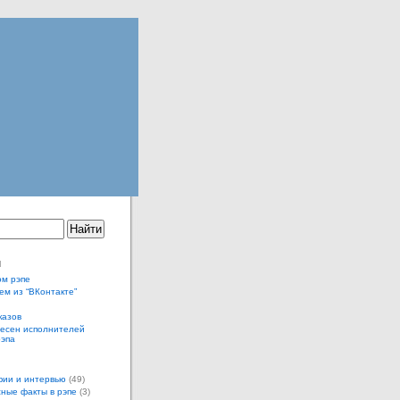
ы
ом рэпе
ем из “ВКонтакте”
казов
песен исполнителей
рэпа
ии и интервью
(49)
ные факты в рэпе
(3)