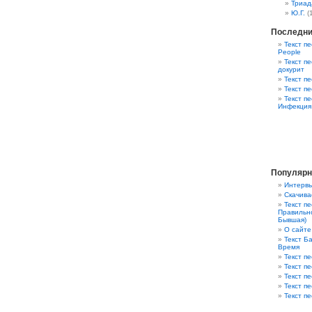
Триад
Ю.Г.
(
Последни
Текст пе
People
Текст пе
докурит
Текст п
Текст п
Текст п
Инфекция
Популярн
Интервь
Скачива
Текст п
Правильно
Бывшая)
О сайте
Текст Ба
Время
Текст пе
Текст п
Текст п
Текст п
Текст пе