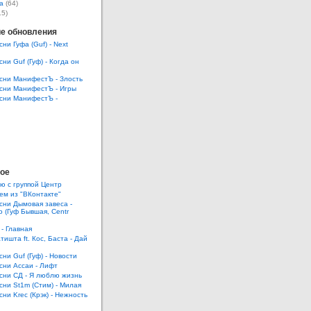
а
(64)
15)
е обновления
сни Гуфа (Guf) - Next
сни Guf (Гуф) - Когда он
есни МанифестЪ - Злость
есни МанифестЪ - Игры
есни МанифестЪ -
ое
ю с группой Центр
ем из "ВКонтакте"
есни Дымовая завеса -
 (Гуф Бывшая, Centr
 - Главная
тишта ft. Кос, Баста - Дай
сни Guf (Гуф) - Новости
есни Ассаи - Лифт
есни СД - Я люблю жизнь
есни St1m (Стим) - Милая
сни Krec (Крэк) - Нежность