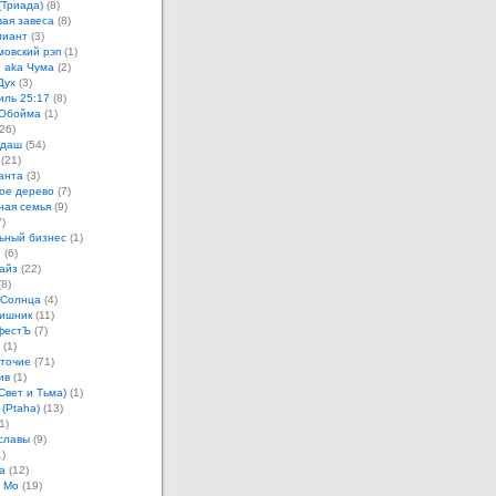
(Триада)
(8)
ая завеса
(8)
лиант
(3)
овский рэп
(1)
 aka Чума
(2)
Дух
(3)
иль 25:17
(8)
 Обойма
(1)
26)
ндаш
(54)
(21)
анта
(3)
ое дерево
(7)
ная семья
(9)
)
ьный бизнес
(1)
н
(6)
айз
(22)
8)
 Солнца
(4)
ишник
(11)
фестЪ
(7)
(1)
точие
(71)
ив
(1)
Свет и Тьма)
(1)
 (Ptaha)
(13)
1)
славы
(9)
)
а
(12)
 Мо
(19)