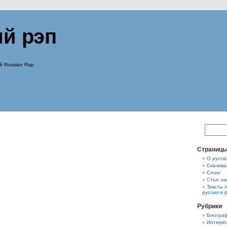
ий рэп
й Russian Rap
Страниц
О русск
Скачива
Слэнг
Стол за
Тексты 
русского 
Рубрики
Биограф
Интерес