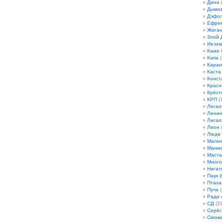
Дино 
Дымов
Дэфо
Ефрем
Жиган
Злой 
Иезек
Каже
Капа
(
Кара
Каста
Конст
Красн
Крёст
КРП
(7
Легал
Лени
Лигал
Лион
(
Люди
Мальч
Мани
Маста
Много
Нигат
Паук (
Птаха
Пуча
(
Ради 
СД
(31
Серёг
Смоки