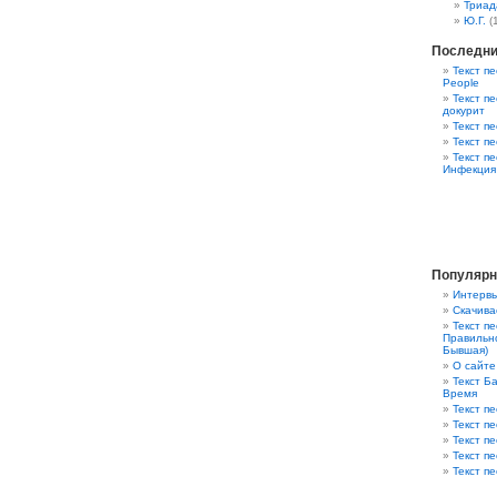
Триад
Ю.Г.
(
Последни
Текст пе
People
Текст пе
докурит
Текст п
Текст п
Текст п
Инфекция
Популярн
Интервь
Скачива
Текст п
Правильно
Бывшая)
О сайте
Текст Ба
Время
Текст пе
Текст п
Текст п
Текст п
Текст пе