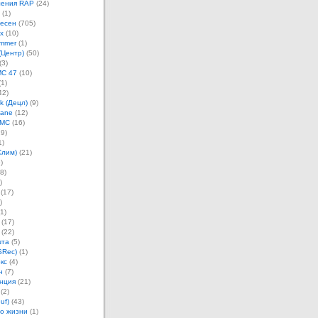
ления RAP
(24)
(1)
песен
(705)
х
(10)
mmer
(1)
(Центр)
(50)
(3)
MC 47
(10)
1)
42)
k (Децл)
(9)
Jane
(12)
 MC
(16)
9)
1)
Слим)
(21)
)
8)
)
(17)
)
1)
(17)
(22)
шта
(5)
SRec)
(1)
кс
(4)
н
(7)
нция
(21)
(2)
uf)
(43)
о жизни
(1)