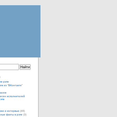
ы
ом рэпе
ем из “ВКонтакте”
казов
песен исполнителей
рэпа
ии и интервью
(49)
ные факты в рэпе
(3)