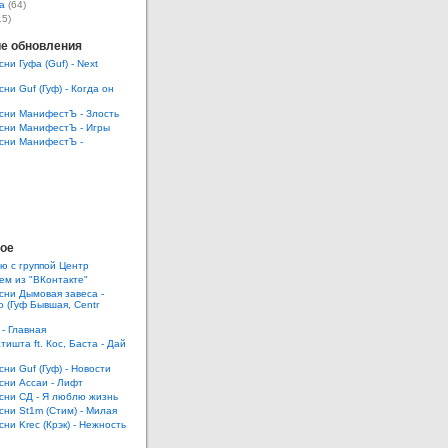
а
(64)
15)
е обновления
сни Гуфа (Guf) - Next
сни Guf (Гуф) - Когда он
есни МанифестЪ - Злость
есни МанифестЪ - Игры
есни МанифестЪ -
ое
ю с группой Центр
ем из "ВКонтакте"
есни Дымовая завеса -
 (Гуф Бывшая, Centr
 - Главная
тишта ft. Кос, Баста - Дай
сни Guf (Гуф) - Новости
есни Ассаи - Лифт
есни СД - Я люблю жизнь
есни St1m (Стим) - Милая
сни Krec (Крэк) - Нежность