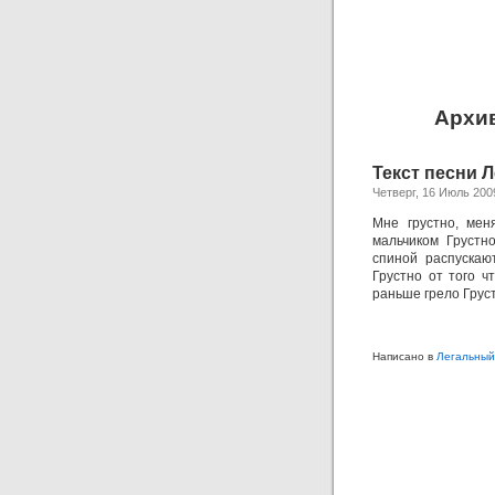
Архив
Текст песни 
Четверг, 16 Июль 200
Мне грустно, мен
мальчиком Грустно
спиной распускаю
Грустно от того ч
раньше грело Грус
Написано в
Легальный