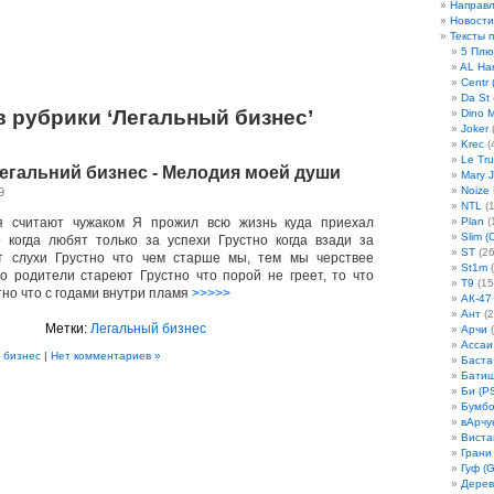
Направ
Новости
Тексты 
5 Плю
AL Ha
Centr 
Da St
 рубрики ‘Легальный бизнес’
Dino 
Joker
(
Krec
(
Le Tru
Легальний бизнес - Мелодия моей души
Mary 
Noize
9
NTL
(1
я считают чужаком Я прожил всю жизнь куда приехал
Plan
(
Slim (
 когда любят только за успехи Грустно когда взади за
ST
(26
т слухи Грустно что чем старше мы, тем мы черствее
St1m
(
то родители стареют Грустно что порой не греет, то что
T9
(15
тно что с годами внутри пламя
>>>>>
АК-47
Ант
(2
Метки:
Легальный бизнес
Арчи
(
Ассаи
 бизнес
|
Нет комментариев »
Баста
Бати
Би (P
Бумбо
вАрчу
Виста
Грани
Гуф (G
Дерев