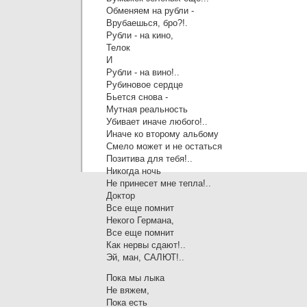
Обменяем на рубли -
Врубаешься, бро?!.
Рубли - на кино,
Телок
И
Рубли - на вино!..
Рубиновое сердце
Бьется снова -
Мутная реальность
Убивает иначе любого!..
Иначе ко второму альбому
Смело может и не остаться
Позитива для тебя!..
Никогда ночь
Не принесет мне тепла!..
Доктор
Все еще помнит
Некого Германа,
Все еще помнит
Как нервы сдают!..
Эй, ман, САЛЮТ!..
Пока мы лыка
Не вяжем,
Пока есть