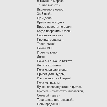
В майке, в морозе -
То, что выпито -
Вылетело в озеро
За 5 сек!..
Ну и дела!..
Время на исходе -
Вроде новости не врали,
Когда пророчили Осень...
Порочная мысль -
Прочная защита!..
Тсссс, чико!..
Некий МО!..
И это не кино,
Даже!..
Пока вы лыка не вяжете,
Лепите коллажи,
Пока лира заряжена -
Привет для Пудры,
И в частности - Раджа!..
Пока мы нужны -
Буквы превращаются в цитаты -
Критика может стать пиратской,
Сетевой червь -
Твои слова протасканы!..
Цени продакшн -