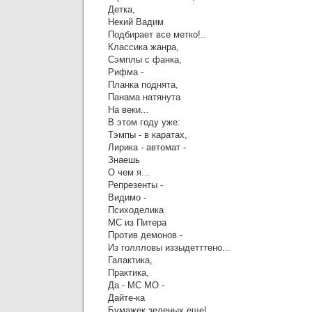
Детка,
Некий Вадим
Подбирает все метко!..
Классика жанра,
Сэмплы с фанка,
Рифма -
Планка поднята,
Панама натянута
На веки...
В этом году уже:
Тэмпы - в каратах,
Лирика - автомат -
Знаешь
О чем я...
Репрезенты -
Видимо -
Психоделика
МС из Питера
Против демонов -
Из голлловы иззыдетттено...
Галактика,
Практика,
Да - МС МО -
Дайте-ка
Бумажек зеленых еще!..