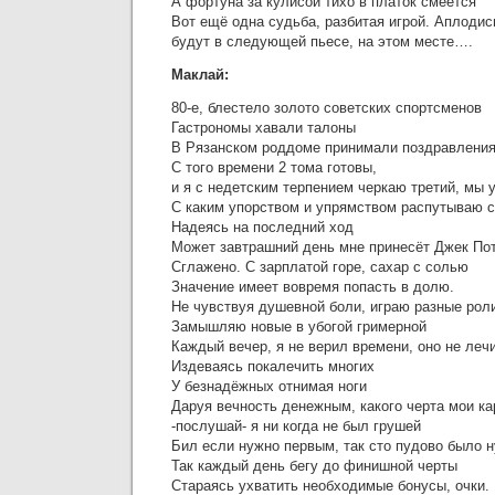
А фортуна за кулисой тихо в платок смеётся
Вот ещё одна судьба, разбитая игрой. Аплоди
будут в следующей пьесе, на этом месте….
Маклай:
80-е, блестело золото советских спортсменов
Гастрономы хавали талоны
В Рязанском роддоме принимали поздравлени
С того времени 2 тома готовы,
и я с недетским терпением черкаю третий, мы у
С каким упорством и упрямством распутываю с
Надеясь на последний ход
Может завтрашний день мне принесёт Джек По
Сглажено. С зарплатой горе, сахар с солью
Значение имеет вовремя попасть в долю.
Не чувствуя душевной боли, играю разные рол
Замышляю новые в убогой гримерной
Каждый вечер, я не верил времени, оно не леч
Издеваясь покалечить многих
У безнадёжных отнимая ноги
Даруя вечность денежным, какого черта мои к
-послушай- я ни когда не был грушей
Бил если нужно первым, так сто пудово было 
Так каждый день бегу до финишной черты
Стараясь ухватить необходимые бонусы, очки.