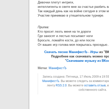
Девочки плетут интриги,
интеллигенты в свете мне за счастье разбить в
Так каждый день как на войне сегодня в этом 
Участие принимаю в утешительном турнире.
Припев:
Кто просит лезть меня на те дороги
Где заносят и лестью посыпают ноги
Бросьте, ломайте кости, до или после
От ваших игр голова моя покрылась проседью
Скачать песню МанифестЪ - Игры
из "ВК
Подробнее как скачивать можно про
"
Скачиваем музыку из ВКон
Метки:
МанифестЪ
Запись создана: Пятница, 17 Июль 2009 в 19:55
МанифестЪ
. Вы можете следить за комментари
ленту
RSS 2.0
. Вы можете
оставить отзыв
, 
собственного сайта.