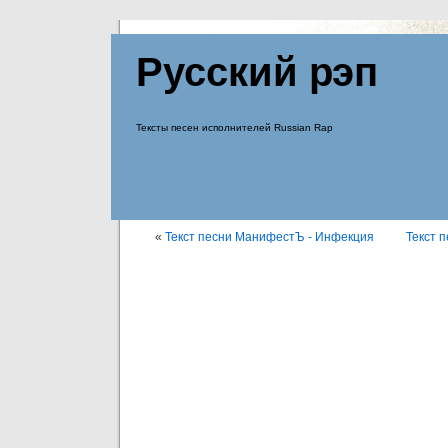
Русский рэп
Тексты песен исполнителей Russian Rap
«
Текст песни МанифестЪ - Инфекция
Текст 