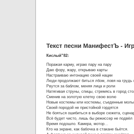
Текст песни МанифестЪ - Иг
Кислый”82:
Поражая карму, играю пару на пару
Даю фору, жару, открываю карты
Настраиваю интонацию своей нации
Люди продолжают биться лбом, ловя на грудь
Рвутся за баблом, меняя лица и роли
Натягивая струны, спицы, стремясь в город ст
Сменив на золотую клетку свою волю
Новые костюмы или костюмы, съеденные моль
Своей породой не пристойной гордятся
Не бояться ошибиться в выборе сюжета, сцена
Всё будет чисто, лишь бы режиссер не подвёл
Время подошло. Камера, мотор…
Кто на экране, как бабочка в стакане бьётся.