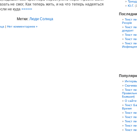
Триад
азать не смог, Как теперь жить, и на что теперь надеяться
Ю.Г.
(
если не куда
>>>>>
Последни
Метки:
Люди Солнца
Текст пе
People
нца
|
Нет комментариев »
Текст пе
докурит
Текст п
Текст п
Текст п
Инфекция
Популярн
Интервь
Скачива
Текст п
Правильно
Бывшая)
О сайте
Текст Ба
Время
Текст пе
Текст п
Текст п
Текст п
Текст пе