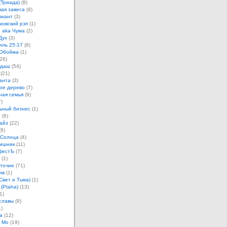
(Триада)
(8)
ая завеса
(8)
лиант
(3)
овский рэп
(1)
 aka Чума
(2)
Дух
(3)
иль 25:17
(8)
 Обойма
(1)
26)
ндаш
(54)
(21)
анта
(3)
ое дерево
(7)
ная семья
(9)
)
ьный бизнес
(1)
н
(6)
айз
(22)
8)
 Солнца
(4)
ишник
(11)
фестЪ
(7)
(1)
точие
(71)
ив
(1)
Свет и Тьма)
(1)
 (Ptaha)
(13)
1)
славы
(9)
)
а
(12)
 Мо
(19)