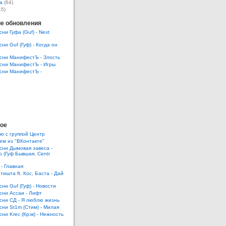
а
(64)
15)
е обновления
сни Гуфа (Guf) - Next
сни Guf (Гуф) - Когда он
есни МанифестЪ - Злость
есни МанифестЪ - Игры
есни МанифестЪ -
ое
ю с группой Центр
ем из "ВКонтакте"
есни Дымовая завеса -
 (Гуф Бывшая, Centr
 - Главная
тишта ft. Кос, Баста - Дай
сни Guf (Гуф) - Новости
есни Ассаи - Лифт
есни СД - Я люблю жизнь
есни St1m (Стим) - Милая
сни Krec (Крэк) - Нежность