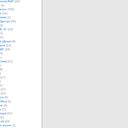
ления RAP
(24)
(1)
песен
(705)
х
(10)
mmer
(1)
(Центр)
(50)
(3)
MC 47
(10)
1)
42)
k (Децл)
(9)
Jane
(12)
 MC
(16)
9)
1)
Слим)
(21)
)
8)
)
(17)
)
1)
(17)
(22)
шта
(5)
SRec)
(1)
кс
(4)
н
(7)
нция
(21)
(2)
uf)
(43)
о жизни
(1)