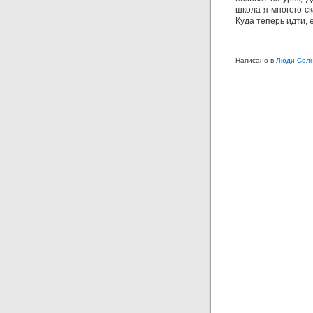
школа я многого ск
Куда теперь идти, 
Написано в
Люди Сол