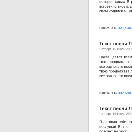
потеряя следа Я 
встретило зноем, а
силы Родился в Сою
Написано в
Люди Сол
Текст песни 
Четверг, 16 Июль 200
Посвящается всем
твою продолжает л
все равно, это пос
твою продолжает л
все равно, это пос
Написано в
Люди Сол
Текст песни 
Четверг, 16 Июль 200
Я оставил тебе св
послушай Вот он 
позовёт на урок, 