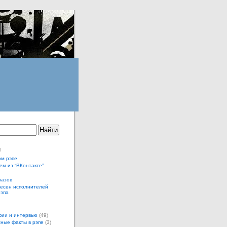
ы
ом рэпе
ем из “ВКонтакте”
казов
песен исполнителей
рэпа
ии и интервью
(49)
ные факты в рэпе
(3)