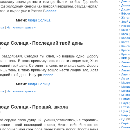
расскажу своим детям о том где был и не был Где небо
Дино 
Дымов
 где холодным снегом Как покорял вершины, откуда черпал
Дэфо
зе, а вырос уже в России В
>>>>>
Ефрем
Жиган
Метки:
Люди Солнца
Злой 
Иезек
нца
|
Нет комментариев »
Каже
Капа
(
Кара
Каста
Люди Солнца - Последний твой день
Конст
9
Красн
Крёст
 раздолбаям. Сегодня ты слеп, но видишь одно: Дорогу
КРП
(7
ишь тень. В твою привычку вошло нести людям зло, Хотя
Легал
ледний твой день. Сегодня ты слеп, но видишь одно: Дорогу
Лени
ишь тень. В твою привычку вошло нести людям зло, Хотя
Лигал
ледний твой день. На утро
>>>>>
Лион
(
Люди
Мальч
Метки:
Люди Солнца
Мани
Маста
нца
|
Нет комментариев »
Много
Нигат
Паук (
Люди Солнца - Прощай, школа
Птаха
Пуча
(
9
Ради 
СД
(31
оё сердце свою душу Эй, ученик,остановись, не торопись,
Серёг
звенит, твой последний звонок, Никто тебя больше не
Смоки
Да,подошёл мой срок пора переступить порог Прости меня