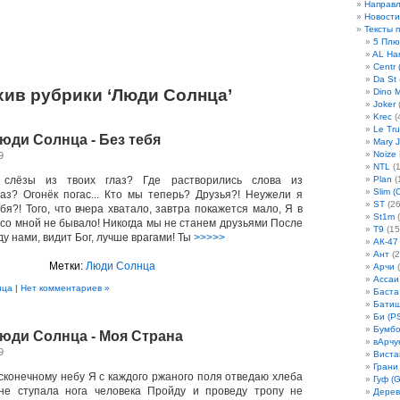
Направ
Новости
Тексты 
5 Плю
AL Ha
Centr 
Da St
хив рубрики ‘Люди Солнца’
Dino 
Joker
(
Krec
(
Le Tru
Люди Солнца - Без тебя
Mary 
Noize
9
NTL
(1
слёзы из твоих глаз? Где растворились слова из
Plan
(
Slim (
з? Огонёк погас... Кто мы теперь? Друзья?! Неужели я
ST
(26
я?! Того, что вчера хватало, завтра покажется мало, Я в
St1m
(
 со мной не бывало! Никогда мы не станем друзьями После
T9
(15
ду нами, видит Бог, лучше врагами! Ты
>>>>>
АК-47
Ант
(2
Метки:
Люди Солнца
Арчи
(
Ассаи
нца
|
Нет комментариев »
Баста
Бати
Би (P
Бумбо
Люди Солнца - Моя Страна
вАрчу
9
Виста
Грани
сконечному небу Я с каждого ржаного поля отведаю хлеба
Гуф (G
не ступала нога человека Пройду и проведу тропу не
Дерев