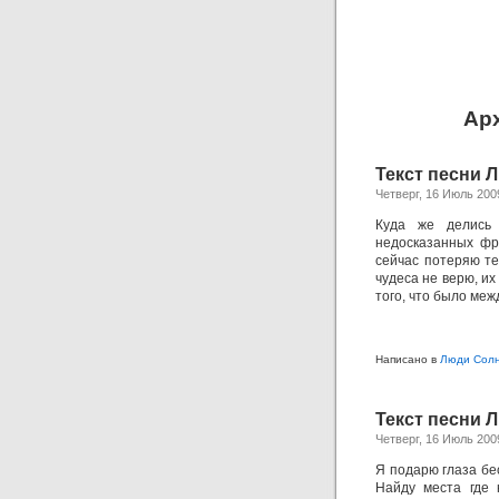
Ар
Текст песни 
Четверг, 16 Июль 200
Куда же делись 
недосказанных фра
сейчас потеряю теб
чудеса не верю, их
того, что было меж
Написано в
Люди Сол
Текст песни 
Четверг, 16 Июль 200
Я подарю глаза бе
Найду места где 