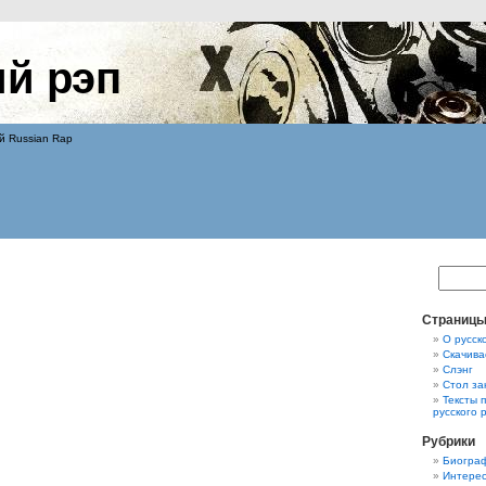
ий рэп
й Russian Rap
Страниц
О русск
Скачива
Слэнг
Стол за
Тексты 
русского 
Рубрики
Биограф
Интерес