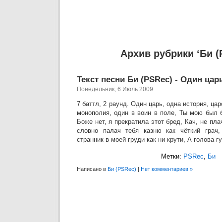
Архив рубрики ‘Би (
Текст песни Би (PSRec) - Один цар
Понедельник, 6 Июль 2009
7 баттл, 2 раунд. Один царь, одна история, ц
монополия, один в воин в поле, Ты мою был 
Боже нет, я прекратила этот бред, Кач, не пла
словно палач тебя казню как чёткий грач,
странник в моей груди как ни крути, А голова г
Метки:
PSRec
,
Би
Написано в
Би (PSRec)
|
Нет комментариев »