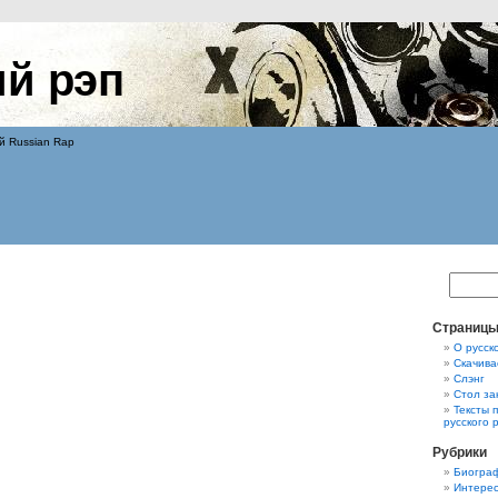
ий рэп
й Russian Rap
Страниц
О русск
Скачива
Слэнг
Стол за
Тексты 
русского 
Рубрики
Биограф
Интерес