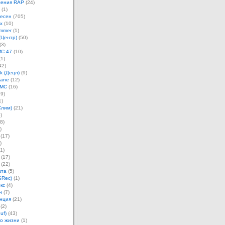
ления RAP
(24)
(1)
песен
(705)
х
(10)
mmer
(1)
(Центр)
(50)
(3)
MC 47
(10)
1)
42)
k (Децл)
(9)
Jane
(12)
 MC
(16)
9)
1)
Слим)
(21)
)
8)
)
(17)
)
1)
(17)
(22)
шта
(5)
SRec)
(1)
кс
(4)
н
(7)
нция
(21)
(2)
uf)
(43)
о жизни
(1)