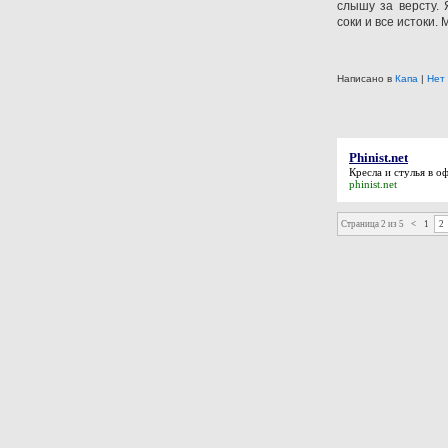
слышу за версту. 
соки и все истоки. 
Написано в
Капа
|
Нет
Phinist.net
Кресла и стулья в о
phinist.net
Страница 2 из 5
<
1
2