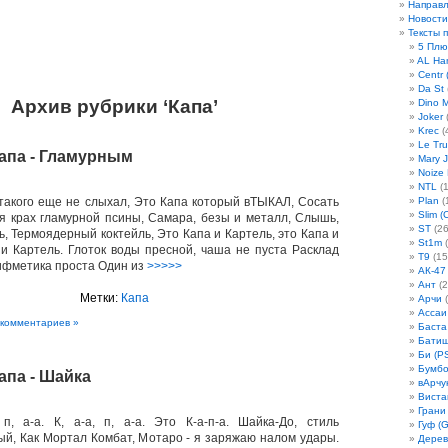
Направ
Новости
Тексты 
5 Плю
AL Ha
Centr 
Da St
Архив рубрики ‘Капа’
Dino 
Joker
(
Krec
(
Le Tru
Капа - Гламурным
Mary 
Noize
NTL
(1
такого еще не слыхал, Это Капа который вТЫКАЛ, Сосать
Plan
(
Slim (
я крах гламурной псины, Самара, безы и металл, Слышь,
ST
(26
, Термоядерный коктейль, Это Капа и Картель, это Капа и
St1m
(
 и Картель. Глоток воды пресной, чаша не пуста Расклад
T9
(15
ифметика проста Один из
>>>>>
АК-47
Ант
(2
Метки:
Капа
Арчи
(
Ассаи
 комментариев »
Баста
Бати
Би (P
Бумбо
апа - Шайка
вАрчу
Виста
Грани
 п, а-а. К, а-а, п, а-а. Это К-а-п-а. Шайка-До, стиль
Гуф (G
й, Как Мортал Комбат, Мотаро - я заряжаю налом удары.
Дерев