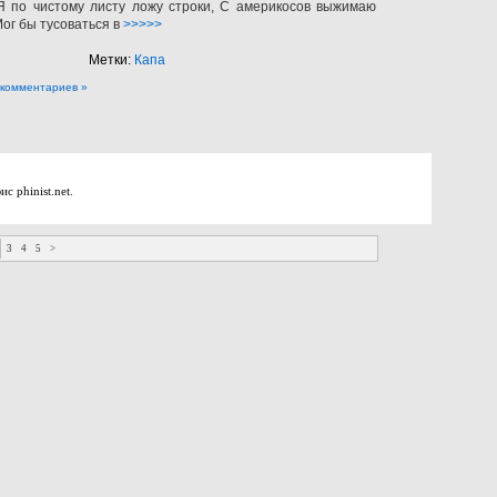
Я по чистому листу ложу строки, С америкосов выжимаю
Мог бы тусоваться в
>>>>>
Метки:
Капа
 комментариев »
фис
phinist.net
.
3
4
5
>