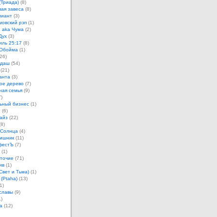
(Триада)
(8)
ая завеса
(8)
лиант
(3)
овский рэп
(1)
 aka Чума
(2)
Дух
(3)
иль 25:17
(8)
 Обойма
(1)
26)
ндаш
(54)
(21)
анта
(3)
ое дерево
(7)
ная семья
(9)
)
ьный бизнес
(1)
н
(6)
айз
(22)
8)
 Солнца
(4)
ишник
(11)
фестЪ
(7)
(1)
точие
(71)
ив
(1)
Свет и Тьма)
(1)
 (Ptaha)
(13)
1)
славы
(9)
)
а
(12)