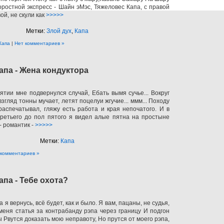
оростной экспресс - Шайн эМэс, Тяжеловес Капа, с правой
ой, не скули как
>>>>>
Метки:
Злой дух
,
Капа
Капа
|
Нет комментариев »
апа - Жена кондуктора
тии мне подвернулся случай, Ебать вымя сучье... Вокруг
 взгляд тонны мучает, летят поцелуи жгучие... ммм... Походу
 распечатывал, гляжу есть работа и края непочатого. И в
ретьего до пол пятого я видел алые пятна на простыне
- романтик -
>>>>>
Метки:
Капа
 комментариев »
апа - Тебе охота?
а я вернусь, всё будет, как и было. Я вам, пацаны, не судья,
меня статья за контрабанду рэпа через границу И подгон
ы Рвутся доказать мою неправоту, Но прутся от моего рэпа,