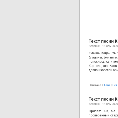
Текст песни 
Вторник, 7 Июль 2009
Слышь, пацан, ты 
блядины, Близитьс
понеслась канитель
Картель, это Капа
давно известен ар
Написано в
Капа
|
Нет
Текст песни К
Вторник, 7 Июль 2009
Припев: К-к, а-а,
проверенный стары