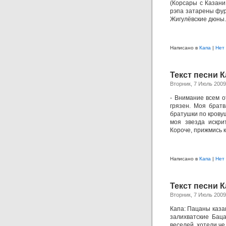
(Корсары с Казани
рэпа затарены фур
Жигулёвские дюны.
Написано в
Капа
|
Нет
Текст песни К
Вторник, 7 Июль 2009
- Внимание всем о
грязен. Моя братв
братушки по кровуш
моя звезда искри
Короче, прижмись к
Написано в
Капа
|
Нет
Текст песни К
Вторник, 7 Июль 2009
Капа: Пацаны каза
залихватские Бац
веселей, хотели че