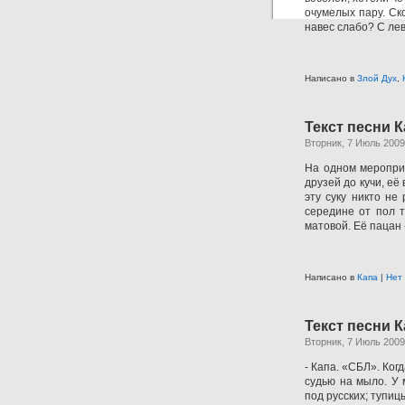
очумелых пару. Ск
навес слабо? С лев
Написано в
Злой Дух
,
Текст песни К
Вторник, 7 Июль 2009
На одном мероприя
друзей до кучи, её
эту суку никто не
середине от пол т
матовой. Её пацан 
Написано в
Капа
|
Нет
Текст песни К
Вторник, 7 Июль 2009
- Капа. «СБЛ». Когд
судью на мыло. У 
под русских; тупиц