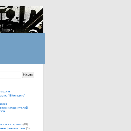
ы
ом рэпе
ем из “ВКонтакте”
казов
песен исполнителей
рэпа
ии и интервью
(49)
ные факты в рэпе
(3)