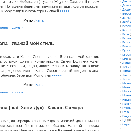
 татары из Чебоксары,) гусары Ждут из Самары базаром
Дино 
Дымов
ы. Потушены фары, мы выжигаем гитары. Кругом пожары,
Дэфо
 К бару грядём сквозь струны своей
>>>>>
Ефрем
Жиган
Метки:
Капа
Злой 
Иезек
 комментариев »
Каже
Капа
(
Кара
Каста
апа - Уважай мой стиль
Конст
Красн
Крёст
тсосам, это Капец. Спец - пиздец. Я опасен, мой хардкор
КРП
(7
а со мной, днём и ночью квасим. Сынки Волги-матушки,
Легал
ке. Уноси ноги, пацан, иначе не сносить головушки. В небе
Лени
тся, кодовое имя - Капа, Смертоносный ниндзя клана.
Лигал
 обочине, берегись. Мой стиль
>>>>>
Лион
(
Люди
Мальч
Метки:
Капа
Мани
Маста
 комментариев »
Много
Нигат
Паук (
апа (feat. Злой Дух) - Казань-Самара
Птаха
Пуча
(
Ради 
СД
(31
нские, как корсары испанские Дух самарский, джентльмены
Серёг
аем хард кор, братцы развод, братцы Налегай на весла
 по горячей Получай с пылу с жару,Казань-Самару На шару