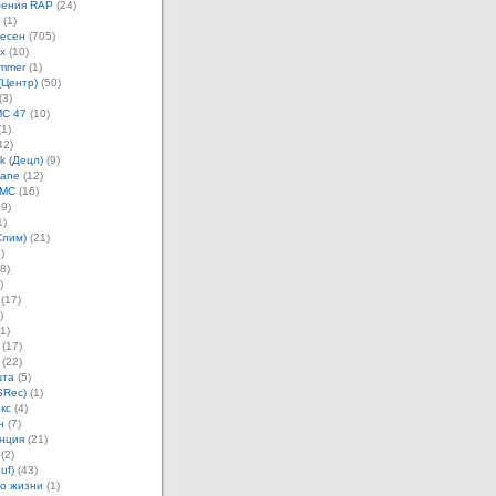
ления RAP
(24)
(1)
песен
(705)
х
(10)
mmer
(1)
(Центр)
(50)
(3)
MC 47
(10)
1)
42)
k (Децл)
(9)
Jane
(12)
 MC
(16)
9)
1)
Слим)
(21)
)
8)
)
(17)
)
1)
(17)
(22)
шта
(5)
SRec)
(1)
кс
(4)
н
(7)
нция
(21)
(2)
uf)
(43)
о жизни
(1)