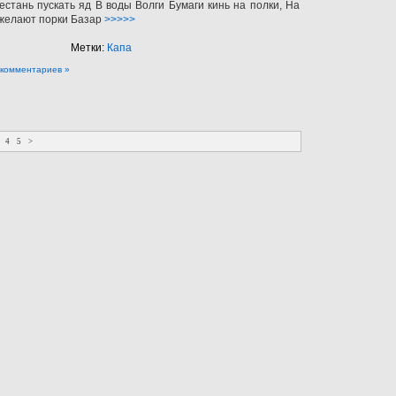
стань пускать яд В воды Волги Бумаги кинь на полки, На
 желают порки Базар
>>>>>
Метки:
Капа
 комментариев »
4
5
>