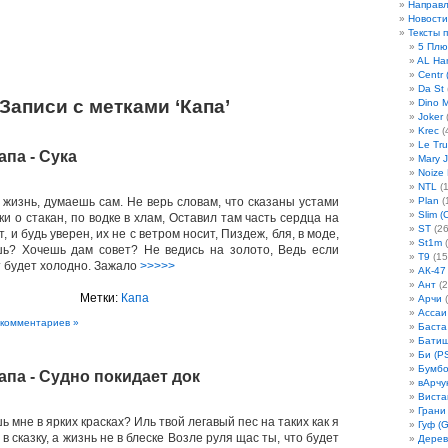
Направ
Новости
Тексты 
5 Плю
AL Ha
Centr 
Da St
Записи с метками ‘Капа’
Dino 
Joker
(
Krec
(
Le Tru
апа - Сука
Mary 
Noize
NTL
(1
 жизнь, думаешь сам. Не верь словам, что сказаны устами
Plan
(
Slim (
ки о стакан, по водке в хлам, Оставил там часть сердца на
ST
(26
, и будь уверен, их не с ветром носит, Пиздеж, бля, в моде,
St1m
(
шь? Хочешь дам совет? Не ведись на золото, Ведь если
T9
(15
т будет холодно. Зажало
>>>>>
АК-47
Ант
(2
Метки:
Капа
Арчи
(
Ассаи
 комментариев »
Баста
Бати
Би (P
Бумбо
апа - Судно покидает док
вАрчу
Виста
Грани
ь мне в ярких красках? Иль твой легавый пес на таких как я
Гуф (G
в сказку, а жизнь не в блеске Возле руля щас ты, что будет
Дерев