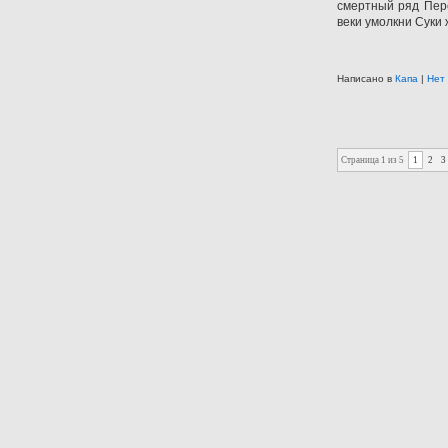
смертный ряд Пере
веки умолкни Суки
Написано в
Капа
|
Нет
Страница 1 из 5
1
2
3