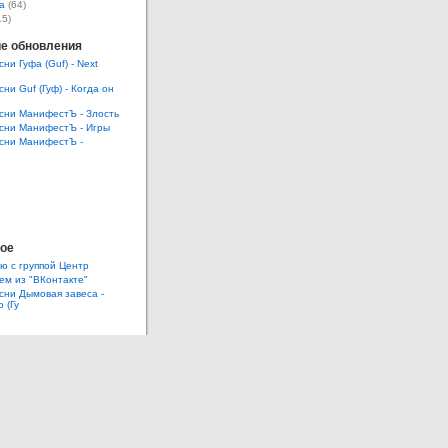
а
(64)
15)
е обновления
сни Гуфа (Guf) - Next
сни Guf (Гуф) - Когда он
есни МанифестЪ - Злость
есни МанифестЪ - Игры
есни МанифестЪ -
ое
ю с группой Центр
ем из "ВКонтакте"
есни Дымовая завеса -
 (Гу