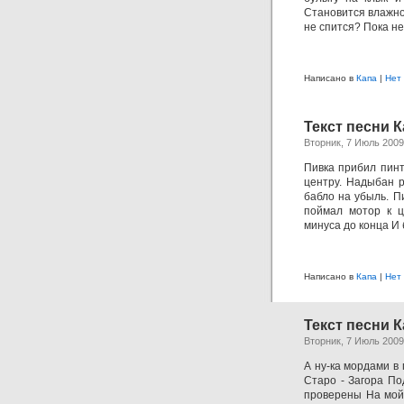
Становится влажно
не спится? Пока не
Написано в
Капа
|
Нет
Текст песни К
Вторник, 7 Июль 2009
Пивка прибил пинт
центру. Надыбан р
бабло на убыль. П
поймал мотор к ц
минуса до конца И 
Написано в
Капа
|
Нет
Текст песни К
Вторник, 7 Июль 2009
А ну-ка мордами в
Старо - Загора По
проверены На мой 