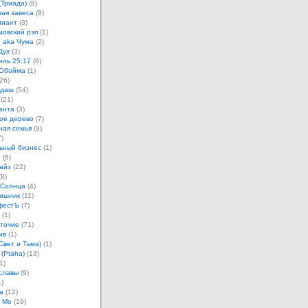
(Триада)
(8)
ая завеса
(8)
лиант
(3)
овский рэп
(1)
 aka Чума
(2)
Дух
(3)
иль 25:17
(8)
 Обойма
(1)
26)
ндаш
(54)
(21)
анта
(3)
ое дерево
(7)
ная семья
(9)
)
ьный бизнес
(1)
н
(6)
айз
(22)
8)
 Солнца
(4)
ишник
(11)
фестЪ
(7)
(1)
точие
(71)
ив
(1)
Свет и Тьма)
(1)
 (Ptaha)
(13)
1)
славы
(9)
)
а
(12)
 Мо
(19)