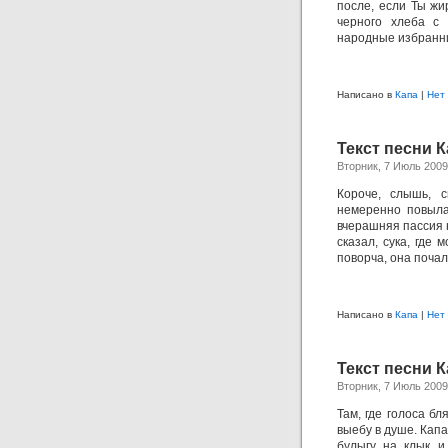
после, если Ты жи
черного хлеба с
народные избранник
Написано в
Капа
|
Нет
Текст песни К
Вторник, 7 Июль 2009
Короче, слышь, 
немеренно повыла
вчерашняя пассия н
сказал, сука, где
поворча, она почал
Написано в
Капа
|
Нет
Текст песни 
Вторник, 7 Июль 2009
Там, где голоса бл
выебу в душе. Кап
булыгу на клык и