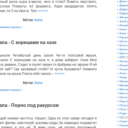
рный кусок сыра в масле, чего я стою? Ломоть черствого,
Дино 
Дымов
 солью Плакаты А2 формата, Хари кандидатов. Опять
Дэфо
и, по 5 на брата. Туго
>>>>>
Ефрем
Жиган
Метки:
Капа
Злой 
Иезек
 комментариев »
Каже
Капа
(
Кара
Каста
апа - С корешами на хазе
Конст
Красн
Крёст
сынуля Четвёртый день запоя Че-то попсовой мрази,
КРП
(7
зило С корешами на хазе я, в дому кайфует Азия Моя
Легал
а диване, Сидит и палит какую-то фабрику на экране Я ей
Лени
 мой чай? Где кровавый стейк? И чуток Кузьмича? Немного
Лигал
ила на кухню Плита ебёт мозги –
>>>>>
Лион
(
Люди
Мальч
Метки:
Капа
Мани
Маста
 комментариев »
Много
Нигат
Паук (
Капа - Порно под ракурсом
Птаха
Пуча
(
Ради 
СД
(31
ядей низкие частоты глушат, Одну из этих шмар сегодня я
Серёг
ают филки, нам похуй, шалавы рады За лавандос подхватят
Смоки
 примут в зад её. Я вижу цель: её взгляд продажный,