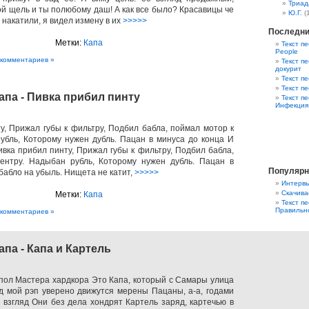
Триад
й щель и ты полюбому даш! А как все было? Красавицы че
Ю.Г.
(
 накатили, я видел измену в их
>>>>>
Последни
Метки:
Капа
Текст пе
People
 комментариев »
Текст пе
докурит
Текст п
Текст п
апа - Пивка прибил пинту
Текст п
Инфекция
у, Прижал губы к фильтру, Подбил бабла, поймал мотор к
убль, Которому нужен дубль. Пацан в минуса до конца И
ивка прибил пинту, Прижал губы к фильтру, Подбил бабла,
ентру. Надыбан рубль, Которому нужен дубль. Пацан в
Популярн
бабло на убыль. Нищета не катит,
>>>>>
Интервь
Скачива
Метки:
Капа
Текст п
Правильно
 комментариев »
апа - Капа и Картель
 пол Мастера хардкора Это Капа, который с Самары улица
д мой рэп уверено движутся мерены Пацаны, а-а, годами
взгляд Они без дела хондрят Картель заряд, картечью в