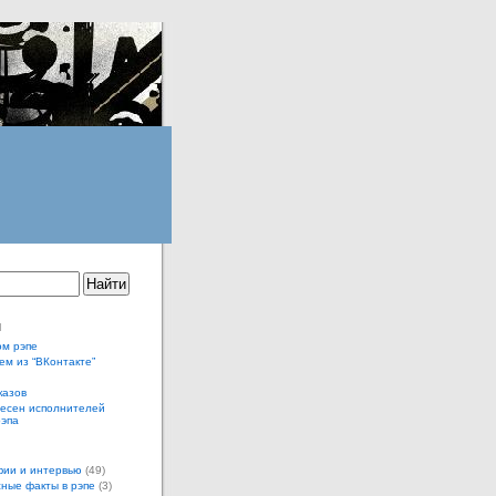
ы
ом рэпе
ем из “ВКонтакте”
казов
песен исполнителей
рэпа
ии и интервью
(49)
ные факты в рэпе
(3)