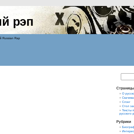
ий рэп
й Russian Rap
Страниц
О русск
Скачива
Слэнг
Стол за
Тексты 
русского 
Рубрики
Биограф
Интерес