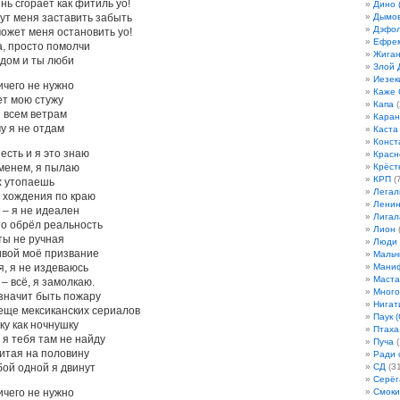
нь сгорает как фитиль yo!
Дино 
гут меня заставить забыть
Дымов
Дэфо
может меня остановить yo!
Ефрем
а, просто помолчи
Жиган
ядом и ты люби
Злой 
Иезек
ичего не нужно
Каже
ет мою стужу
Капа
(
и всем ветрам
Кара
у я не отдам
Каста
Конст
есть и я это знаю
Красн
менем, я пылаю
Крёст
КРП
(7
х утопаешь
Легал
 хождения по краю
Лени
– я не идеален
Лигал
то обрёл реальность
Лион
(
ты не ручная
Люди
вой моё призвание
Мальч
, я не издеваюсь
Мани
Маста
 – всё, я замолкаю.
Много
 значит быть пожару
Нигат
еще мексиканских сериалов
Паук (
у как ночнушку
Птаха
 я тебя там не найду
Пуча
(
итая на половину
Ради 
обой одной я двинут
СД
(31
Серёг
ичего не нужно
Смоки