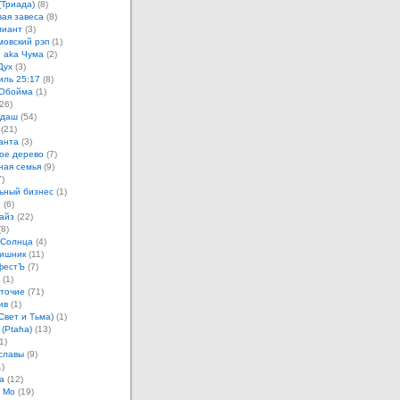
(Триада)
(8)
ая завеса
(8)
лиант
(3)
овский рэп
(1)
 aka Чума
(2)
Дух
(3)
иль 25:17
(8)
 Обойма
(1)
26)
ндаш
(54)
(21)
анта
(3)
ое дерево
(7)
ная семья
(9)
)
ьный бизнес
(1)
н
(6)
айз
(22)
8)
 Солнца
(4)
ишник
(11)
фестЪ
(7)
(1)
точие
(71)
ив
(1)
Свет и Тьма)
(1)
 (Ptaha)
(13)
1)
славы
(9)
)
а
(12)
 Мо
(19)