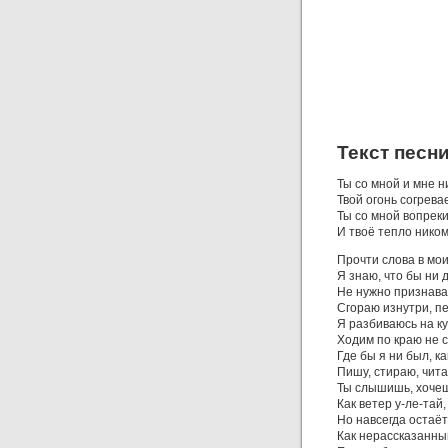
Текст песни
Ты со мной и мне н
Твой огонь согрева
Ты со мной вопрек
И твоё тепло ником
Прочти слова в мои
Я знаю, что бы ни 
Не нужно признава
Сгораю изнутри, п
Я разбиваюсь на ку
Ходим по краю не с
Где бы я ни был, ка
Пишу, стираю, чита
Ты слышишь, хочеш
Как ветер у-ле-тай,
Но навсегда остаё
Как нерассказанны