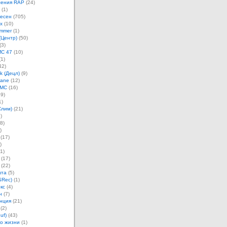
ления RAP
(24)
(1)
песен
(705)
х
(10)
mmer
(1)
(Центр)
(50)
(3)
MC 47
(10)
1)
42)
k (Децл)
(9)
Jane
(12)
 MC
(16)
9)
1)
Слим)
(21)
)
8)
)
(17)
)
1)
(17)
(22)
шта
(5)
SRec)
(1)
кс
(4)
н
(7)
нция
(21)
(2)
uf)
(43)
о жизни
(1)