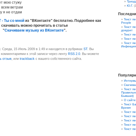
Триад
ет мою стужу
Ю.Г.
(
и всем ветрам
у я не отдам
Последни
Текст пе
 - Ты со мной
из "ВКонтакте" бесплатно. Подробнее как
People
скачивать можно прочитать в статье
Текст пе
"
Скачиваем музыку из ВКонтакте
".
докурит
Текст п
Текст п
Текст п
Инфекция
: Среда, 15 Июль 2009 в 1:49 и находится в рубриках
ST
. Вы
 комментариями к этой записи через ленту
RSS 2.0
. Вы можете
ь отзыв
, или
trackback
с вашего собственного сайта.
Популярн
Интервь
Скачива
Текст п
Правильно
Бывшая)
О сайте
Текст Ба
Время
Текст пе
Текст п
Текст п
Текст п
Текст пе