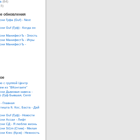
а
(64)
15)
е обновления
сни Гуфа (Guf) - Next
сни Guf (Гуф) - Когда он
есни МанифестЪ - Злость
есни МанифестЪ - Игры
есни МанифестЪ -
ое
ю с группой Центр
ем из "ВКонтакте"
есни Дымовая завеса -
 (Гуф Бывшая, Centr
 - Главная
тишта ft. Кос, Баста - Дай
сни Guf (Гуф) - Новости
есни Ассаи - Лифт
есни СД - Я люблю жизнь
есни St1m (Стим) - Милая
сни Krec (Крэк) - Нежность