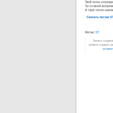
Твой огонь согрева
Ты со мной вопрек
И твоё тепло ником
Скачать песню ST
Метки:
ST
Запись создана
можете следить за
оставит