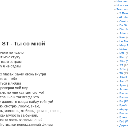
Направ
Новости
Тексты 
5 Плю
AL Ha
Centr 
Da St
Dino 
Joker
(
Krec
(
Le Tru
 ST - Ты со мной
Mary 
Noize
ичего не нужно
NTL
(1
ет мою стужу
Plan
(
и всем ветрам
Slim (
ST
(26
у я не отдам
St1m
(
T9
(15
х глазах, зажги огонь внутри
АК-47
делал тебе
Ант
(2
ться в любви
Арчи
(
ереверни мой мир
Ассаи
ски, но мне хватает сил yo!
Баста
трашно и так всегда что
Бати
к далеко, я всегда найду тебя yo!
Би (P
Бумбо
ю, смотрю, люблю, знаю,
вАрчу
ь, молчишь, любишь, ценишь, таешь,
Виста
 как глупость за-бы-вай,
Грани
тся та часть воспоминаний
Гуф (G
й стих, как непоказанный фильм
Дерев