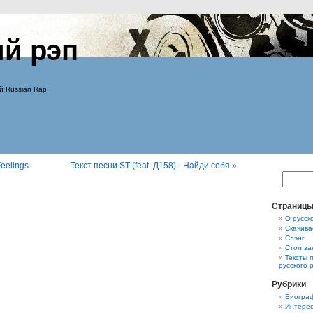
ий рэп
й Russian Rap
Feelings
Текст песни ST (feat. Д158) - Найди себя
»
Страниц
О русск
Скачива
Слэнг
Стол за
Тексты 
русского 
Рубрики
Биограф
Интерес