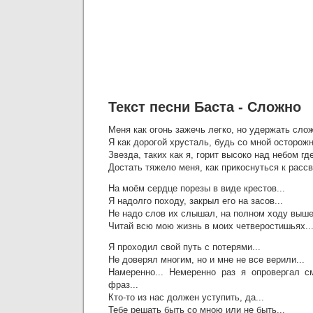
Текст песни Баста - Сложно
Меня как огонь зажечь легко, но удержать слож
Я как дорогой хрусталь, будь со мной осторожн
Звезда, таких как я, горит высоко над небом где
Достать тяжело меня, как прикоснуться к рассве
На моём сердце порезы в виде крестов...
Я надолго походу, закрыл его на засов...
Не надо слов их слышал, на полном ходу выше
Читай всю мою жизнь в моих четверостишьях..
Я проходил свой путь с потерями...
Не доверял многим, но и мне не все верили...
Намеренно... Немеренно раз я опровергал 
фраз...
Кто-то из нас должен уступить, да...
Тебе решать быть со мною или не быть...