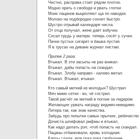
Честно, расправа стоит рядом плотно.
Модно орать о свободе и рвать глотки
Моих пацанов выцепляют ща по наводке.
Молоко на подбородке сохнет быстро.
Шустро отрывай календаря числа.
От отца получал, жене даёт взбучки.
Сосал грудь у матери, теперь сосёт у сучки.
Пачки пустых сигарет и башка пустая.
Я в трусах на диване журнал листаю.
Припев 2 раза:
Втыкал. В эти засылы не раз вникал.
Втыкал, дабы попасть на скандал.
Втыкал. Злобу направо - налево метал.
Втыкал. Втыкал, втыкал.
Кто самый меткий из молодых? Шустрил
Мяч мимо сетки - во, чё сострил.
Такой расчёт не меткий в погоне за лидером.
Желающих урвать награду видимо-невидимо.
Литера так, как знак качества.
Забудь про попытки самых прытких, ребячество
Дочиста шлифовал рифмы и втыкал,
Как надо делать рэп, чтоб попасть на скандал.
Пацаны отбанковали, кровь холодная.
Карты сдали, моя рука пока свободная.