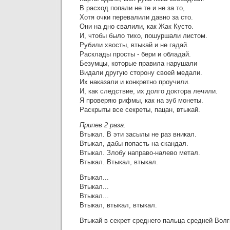
В расход попали не те и не за то,
Хотя очки перевалили давно за сто.
Они на дно свалили, как Жак Кусто.
И, чтобы было тихо, пошуршали листом.
Рубили хвосты, втыкай и не гадай.
Расклады просты - бери и обладай.
Безумцы, которые правила нарушали
Видали другую сторону своей медали.
Их наказали и конкретно проучили.
И, как следствие, их долго доктора лечили.
Я проверяю рифмы, как на зуб монеты.
Раскрыты все секреты, пацан, втыкай.
Припев 2 раза:
Втыкал. В эти засылы не раз вникал.
Втыкал, дабы попасть на скандал.
Втыкал. Злобу направо-налево метал.
Втыкал. Втыкал, втыкал.
Втыкал...
Втыкал...
Втыкал...
Втыкал, втыкал, втыкал.
Втыкай в секрет среднего пальца средней Волги