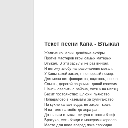
Текст песни Капа - Втыкал
Жалкие кошёлки, дешёвые актёры
Против мастеров игры самых матёрых.
Втыкал. В эти засылы не раз вникал,
И потому злобу направо-налево метал.
У Капы такой закал, я не первый номер.
Для меня нет фаворитов, надеюсь, понял.
Слышь, дорогой пацанчик, давай взвесим
Шансы свалить с района, хотя б на месяц.
Бесит постоянство: шлюхи, пьянство,
Попадалово в казематы за хулиганство.
На кухне капает вода, не закрыт кран,
И на теле на моём до хера ран.
Да ты сам втыкал, житуха отчасти блеф.
Братуха, есть бляди с манерами королев.
Место для шага вперёд пока свободно.