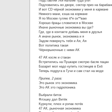
Подставляй Ухи нальём туда ухИ
Подловились во дворе, сектор приз на барабан
И вот CD чёрной экономики у меня в кармане
Немного мани, кэша на кормане
Я по Москве гуляю б*я ох**ваю
Хорошо брацы словилися в Москве
Иначе рыночные экономика вы где?
Где, где в контакте добавь меня в друзья
А иначе рынок, экономика и я
Задом повернуть тебя и Ая, Ая
Вот политика такая
Чёрнорыночные с ними АК
47 АК косяк и стакан
Встретились на Пушкаре смотрю басяк пацан
Базарит мол надо купить гостинцев в Екб
Теперь подруга в Гучи и сам стал на моде
Припев, 2 раза:
Это рынок это экономика
Это АК это гидропоника
Выбрали биток
Флэшку дал Витёк
Курнули, плюх и рэпак потёк
47 АК, рыночная экономика