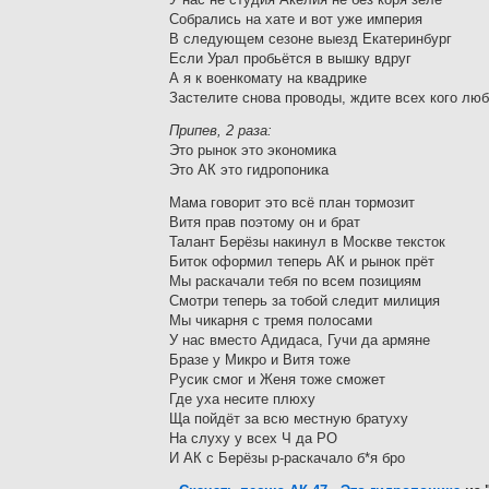
Собрались на хате и вот уже империя
В следующем сезоне выезд Екатеринбург
Если Урал пробьётся в вышку вдруг
А я к военкомату на квадрике
Застелите снова проводы, ждите всех кого люб
Припев, 2 раза:
Это рынок это экономика
Это АК это гидропоника
Мама говорит это всё план тормозит
Витя прав поэтому он и брат
Талант Берёзы накинул в Москве тексток
Биток оформил теперь АК и рынок прёт
Мы раскачали тебя по всем позициям
Смотри теперь за тобой следит милиция
Мы чикарня с тремя полосами
У нас вместо Адидаса, Гучи да армяне
Бразе у Микро и Витя тоже
Русик смог и Женя тоже сможет
Где уха несите плюху
Ща пойдёт за всю местную братуху
На слуху у всех Ч да РО
И АК с Берёзы р-раскачало б*я бро