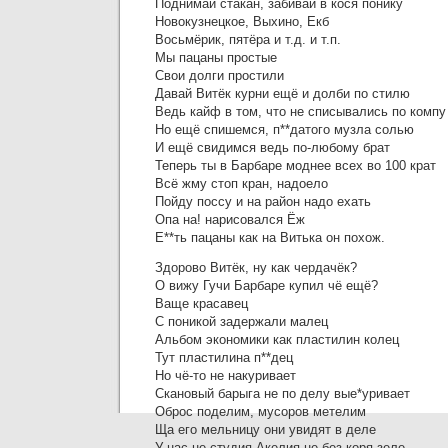
Поднимай стакан, забивай в кося понику
Новокузнецкое, Выхино, Екб
Восьмёрик, пятёра и т.д. и т.п.
Мы пацаны простые
Свои долги простили
Давай Витёк курни ещё и долби по стилю
Ведь кайф в том, что не списывались по компу
Но ещё спишемся, п**датого музла солью
И ещё свидимся ведь по-любому брат
Теперь ты в Барбаре моднее всех во 100 крат
Всё жму стоп кран, надоело
Пойду поссу и на район надо ехать
Опа на! нарисовался Ёж
Е**ть пацаны как на Витька он похож.
Здорово Витёк, ну как чердачёк?
О вижу Гучи Барбаре купил чё ещё?
Ваще красавец
С поникой задержали малец
Альбом экономики как пластилин колец
Тут пластилина п**дец
Но чё-то не накуривает
Скановый барыга не по делу вые*уривает
Оброс поделим, мусоров метелим
Ща его мельницу они увидят в деле
У нас не студия Акелия не без коря зеле