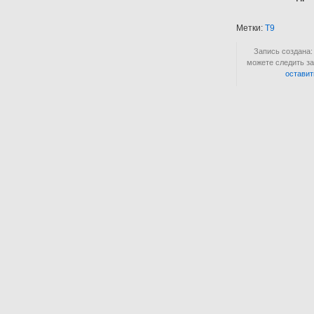
Метки:
T9
Запись создана:
можете следить за
оставит