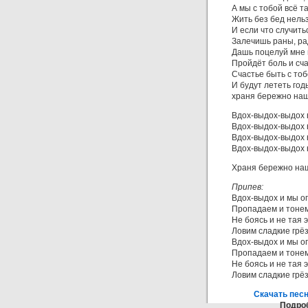
А мы с тобой всё т
Жить без бед нельзя
И если что случить
Залечишь раны, р
Дашь поцелуй мне 
Пройдёт боль и сча
Счастье быть с тоб
И будут лететь год
храня бережно наш
Вдох-выдох-выдох 
Вдох-выдох-выдох 
Вдох-выдох-выдох 
Вдох-выдох-выдох 
Храня бережно наш
Припев:
Вдох-выдох и мы о
Пропадаем и тонем
Не боясь и не тая 
Ловим сладкие грёз
Вдох-выдох и мы о
Пропадаем и тонем
Не боясь и не тая 
Ловим сладкие грёз
Скачать пес
Подроб