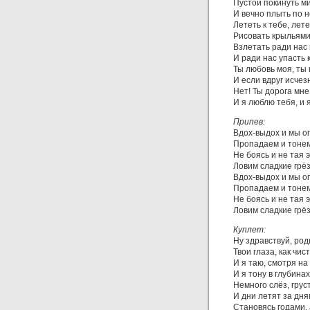
Пустой покинуть м
И вечно плыть по н
Лететь к тебе, лете
Рисовать крыльями 
Взлетать ради нас
И ради нас упасть 
Ты любовь моя, ты
И если вдруг исчез
Нет! Ты дорога мне
И я люблю тебя, и я
Припев:
Вдох-выдох и мы о
Пропадаем и тонем
Не боясь и не тая 
Ловим сладкие грёз
Вдох-выдох и мы о
Пропадаем и тонем
Не боясь и не тая 
Ловим сладкие грёз
Куплет:
Ну здравствуй, род
Твои глаза, как чи
И я таю, смотря на
И я тону в глубинах
Немного слёз, грус
И дни летят за дня
Становясь годами, 