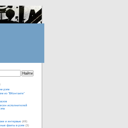
ы
ом рэпе
ем из “ВКонтакте”
казов
песен исполнителей
рэпа
ии и интервью
(49)
ные факты в рэпе
(3)