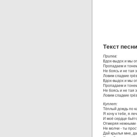
Текст песн
Припев:
Вдох-выдох и мы о
Пропадаем и тонем
Не боясь и не тая 
Ловим сладкие грёз
Вдох-выдох и мы о
Пропадаем и тонем
Не боясь и не тая 
Ловим сладкие грёз
Куплет:
Тёплый дождь по ка
Я хочу к тебе, я леч
И моё сердце бьётс
Отмеряя нежными 
Не молчи - ты прос
Дай крылья мне, да