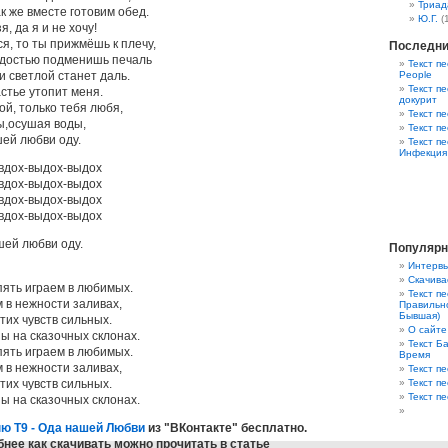
Триад
ак же вместе готовим обед.
Ю.Г.
(
, да я и не хочу!
ся, то ты прижмёшь к плечу,
Последни
адостью подменишь печаль
Текст пе
и светлой станет даль.
People
Текст пе
стье утопит меня.
докурит
ой, только тебя любя,
Текст п
ы,осушая воды,
Текст п
ей любви оду.
Текст п
Инфекция
вдох-выдох-выдох
вдох-выдох-выдох
вдох-выдох-выдох
вдох-выдох-выдох
ей любви оду.
Популярн
Интервь
Скачива
пять играем в любимых.
Текст п
 в нежности заливах,
Правильно
Бывшая)
этих чувств сильных.
О сайте
ы на сказочных склонах.
Текст Ба
пять играем в любимых.
Время
 в нежности заливах,
Текст пе
этих чувств сильных.
Текст п
Текст п
ы на сказочных склонах.
ню Т9 - Ода нашей Любви
из "ВКонтакте" бесплатно.
нее как скачивать можно прочитать в статье