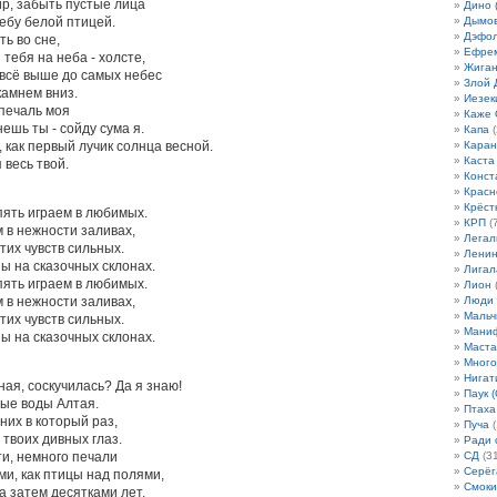
ир, забыть пустые лица
Дино 
ебу белой птицей.
Дымов
Дэфо
ть во сне,
Ефрем
тебя на неба - холсте,
Жиган
 всё выше до самых небес
Злой 
камнем вниз.
Иезек
 печаль моя
Каже
нешь ты - сойду сума я.
Капа
(
, как первый лучик солнца весной.
Кара
Каста
 весь твой.
Конст
Красн
Крёст
пять играем в любимых.
КРП
(7
 в нежности заливах,
Легал
этих чувств сильных.
Лени
ы на сказочных склонах.
Лигал
пять играем в любимых.
Лион
(
 в нежности заливах,
Люди
Мальч
этих чувств сильных.
Мани
ы на сказочных склонах.
Маста
Много
Нигат
ная, соскучилась? Да я знаю!
Паук (
стые воды Алтая.
Птаха
 них в который раз,
Пуча
(
 твоих дивных глаз.
Ради 
ти, немного печали
СД
(31
Серёг
ми, как птицы над полями,
Смоки
а затем десятками лет,