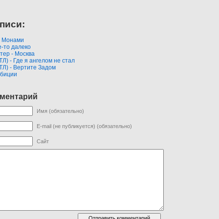
писи:
- Монами
е-то далеко
итер - Москва
ТЛ) - Где я ангелом не стал
ТЛ) - Вертите Задом
мбиции
мментарий
Имя (обязательно)
E-mail (не публикуется) (обязательно)
Сайт