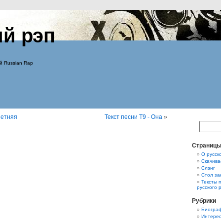
ий рэп
й Russian Rap
Летняя
Текст песни Т9 - Она
»
Страниц
О русск
Скачива
Слэнг
Стол за
Тексты 
русского 
Рубрики
Биограф
Интерес