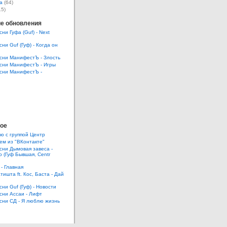
а
(64)
15)
е обновления
сни Гуфа (Guf) - Next
сни Guf (Гуф) - Когда он
есни МанифестЪ - Злость
есни МанифестЪ - Игры
есни МанифестЪ -
ое
ю с группой Центр
ем из "ВКонтакте"
есни Дымовая завеса -
 (Гуф Бывшая, Centr
 - Главная
тишта ft. Кос, Баста - Дай
сни Guf (Гуф) - Новости
есни Ассаи - Лифт
есни СД - Я люблю жизнь