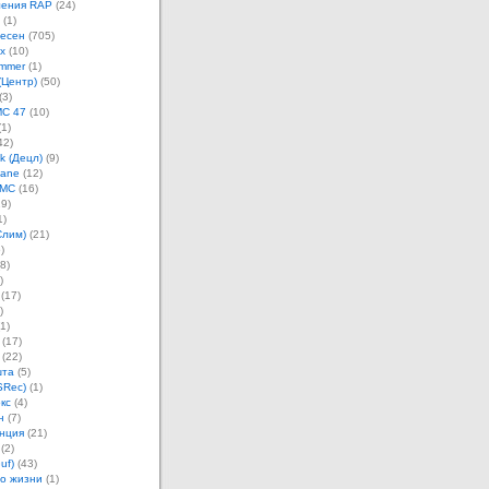
ления RAP
(24)
(1)
песен
(705)
х
(10)
mmer
(1)
(Центр)
(50)
(3)
MC 47
(10)
1)
42)
k (Децл)
(9)
Jane
(12)
 MC
(16)
9)
1)
Слим)
(21)
)
8)
)
(17)
)
1)
(17)
(22)
шта
(5)
SRec)
(1)
кс
(4)
н
(7)
нция
(21)
(2)
uf)
(43)
о жизни
(1)