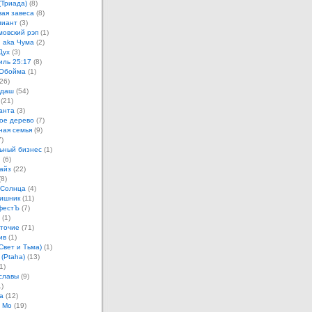
(Триада)
(8)
ая завеса
(8)
лиант
(3)
овский рэп
(1)
 aka Чума
(2)
Дух
(3)
иль 25:17
(8)
 Обойма
(1)
26)
ндаш
(54)
(21)
анта
(3)
ое дерево
(7)
ная семья
(9)
)
ьный бизнес
(1)
н
(6)
айз
(22)
8)
 Солнца
(4)
ишник
(11)
фестЪ
(7)
(1)
точие
(71)
ив
(1)
Свет и Тьма)
(1)
 (Ptaha)
(13)
1)
славы
(9)
)
а
(12)
 Мо
(19)