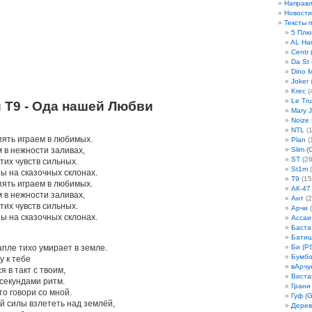
Направ
Новости
Тексты 
5 Плю
AL Ha
Centr 
Da St
Dino 
Joker
(
Krec
(
Le Tru
и Т9 - Ода нашей Любви
Mary 
Noize
NTL
(1
пять играем в любимых.
Plan
(
 в нежности заливах,
Slim (
ST
(26
этих чувств сильных.
St1m
(
ы на сказочных склонах.
T9
(15
пять играем в любимых.
АК-47
 в нежности заливах,
Ант
(2
этих чувств сильных.
Арчи
(
ы на сказочных склонах.
Ассаи
Баста
Бати
пле тихо умирает в земле.
Би (P
Бумбо
у к тебе
вАрчу
я в такт с твоим,
Виста
секундами ритм.
Грани
то говори со мной.
Гуф (G
й силы взлететь над землёй,
Дерев