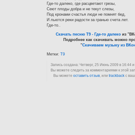
Где-то далеко, где расцветают грезы,
Сеют плоды добра и не текут слезы,
Под кронами счастья люди не помнят бед,
И льются реки радости за гранью счета лет.
Где-то..
Скачать песню Т9 - Где-то далеко
из "ВК
Подробнее как скачивать можно про
"
Скачиваем музыку из ВКон
Метки:
T9
Запись создана: Четверг, 25 Июнь 2009 в 16:44 
Вы можете следить за комментариями к этой за
Вы можете
оставить отзыв
, или
trackback
с ваш