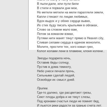
В пыли-дали, или пули били
В стили и порвали дни мои,
Но метели метили на мели параллели земли,
Капли стекают по лицам любимых,
Вдох-выдох и у обоих сердце вывих,
Их стих буду писать крыльями в облаках,
Слово за словом мало вам,
Потом за взмахом взмах,
Путями нити манят тянут прямо в Heaven city,
Сливая силами сердца в едином монолите,
Молите, простите тех, кого ковал грех,
Колол колами лени в пламени, клоня колени..
Звезды подарила ночь,
Оставив беды солнцу,
Пустив в дома темноту,
Небо унеси печали прочь,
Сильными сделай людей,
Освободи их смысл дней.
Припев.
Где-то далеко, где расцветают грезы,
Сеют плоды добра и не текут слезы,
Под кронами счастья люди не помнят бед,
И льются реки радости за гранью счета лет.