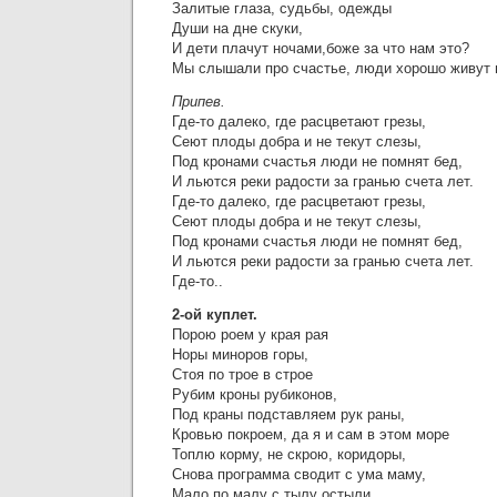
Залитые глаза, судьбы, одежды
Души на дне скуки,
И дети плачут ночами,боже за что нам это?
Мы слышали про счастье, люди хорошо живут г
Припев.
Где-то далеко, где расцветают грезы,
Сеют плоды добра и не текут слезы,
Под кронами счастья люди не помнят бед,
И льются реки радости за гранью счета лет.
Где-то далеко, где расцветают грезы,
Сеют плоды добра и не текут слезы,
Под кронами счастья люди не помнят бед,
И льются реки радости за гранью счета лет.
Где-то..
2-ой куплет.
Порою роем у края рая
Норы миноров горы,
Стоя по трое в строе
Рубим кроны рубиконов,
Под краны подставляем рук раны,
Кровью покроем, да я и сам в этом море
Топлю корму, не скрою, коридоры,
Снова программа сводит с ума маму,
Мало по малу с тылу остыли