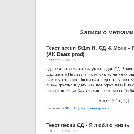
Записи с метками
Текст песни St1m ft. СД & Монк -
(AK Beatz prod)
Четверг, 7 Май 2009
сд стим аггро эй ки бич умри педик СД: Заче
щас же его Не хватит миллиона мс на меня одн
вам тру как зеро Шансы вам поднять русреп К
очень грустно видеть как все жрут левый щи
ниасто ни пищит Как хип хоп лезет рич ен би,б
Метки:
St1m
,
СД
Написано в
St1m
,
СД
|
2 комментариев »
Текст песни СД - Я люблю жизнь
Четверг, 7 Май 2009