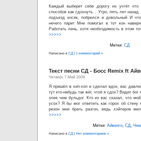
Каждый выберет себе дорогу но учтёт что
способов как сдохнуть... Утро, пять лет назад,
подъезд косяк, побрился и довольный И что
нечего парит Мне помогал в тот кон наверн
Работать лень, хотя необходимость в этом т
>>>>>
Метки:
СД
Написано в
СД
|
1 комментарий »
Текст песни CД - Босс Remix ft Ай
Четверг, 7 Май 2009
Я пришёл в хип-хоп и сделал вдох, вас давлю
тут кто-нибудь так жёг, чтоб я сдох? Видит бог
злее чем бульдог. Кто из вас сказал, что м
усох? Я бы мог ответить как горох об стену
резон мне брать разгон, ведь хэйтеров ми
>>>>>
Метки:
Айвенго
,
СД
,
Чек
Написано в
СД
|
Нет комментариев »