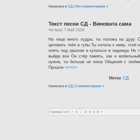
Написано в
СД
|
Нет комментариев »
Текст песни СД - Виновата сама
Четверг, 7 Май 2009
На лице много пудры, ты похожа на дуру Он
целовать тебя в губы Ты хотела к нему, чтоб 
опять под крылом и купаться в надежде Но т
выйди вон Он стёр память, как и мобильны
нужна, ты больше не жена Общения с люби
Прошли
>>>>>
Метки:
СД
Написано в
СД
|
3 комментариев »
Страница 2 из 6
<
1
2
3
4
5
6
>