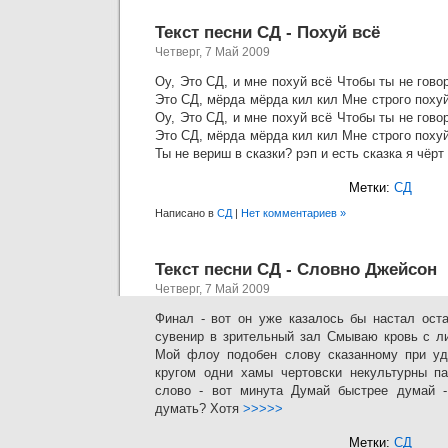
Текст песни СД - Похуй всё
Четверг, 7 Май 2009
Оу, Это СД, и мне похуй всё Чтобы ты не гово
Это СД, мёрда мёрда кил кил Мне строго похуй
Оу, Это СД, и мне похуй всё Чтобы ты не гово
Это СД, мёрда мёрда кил кил Мне строго похуй
Ты не вериш в сказки? рэп и есть сказка я чёр
Метки:
СД
Написано в
СД
|
Нет комментариев »
Текст песни СД - Словно Джейсон
Четверг, 7 Май 2009
Финал - вот он уже казалось бы настал ост
сувенир в зрительный зал Смываю кровь с л
Мой флоу подобен слову сказанному при у
кругом одни хамы чертовски некультурны п
слово - вот минута Думай быстрее думай -
думать? Хотя
>>>>>
Метки:
СД