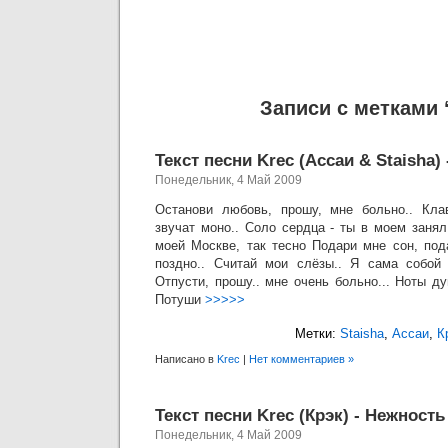
Записи с метками 
Текст песни Krec (Ассаи & Staisha)
Понедельник, 4 Май 2009
Останови любовь, прошу, мне больно.. Кл
звучат моно.. Соло сердца - ты в моем занял
моей Москве, так тесно Подари мне сон, под
поздно.. Считай мои слёзы.. Я сама собой 
Отпусти, прошу.. мне очень больно... Ноты д
Потуши
>>>>>
Метки:
Staisha
,
Ассаи
,
К
Написано в
Krec
|
Нет комментариев »
Текст песни Krec (Крэк) - Нежность
Понедельник, 4 Май 2009