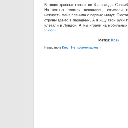
В твоих красных глазах не было льда, Спаси
На южных пляжах венчались, сжимали к
нежность меня пленила с первых минут, Окутал
струны где-то в парадных, А я ищу твои руки
улетали в Лондон, А мы играли на мобильных
>>>>>
Метки:
Крэк
Написано в
Krec
|
Нет комментариев »