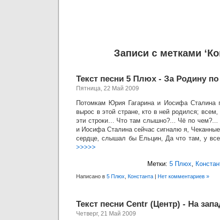
Записи с метками ‘Ко
Текст песни 5 Плюх - За Родину по
Пятница, 22 Май 2009
Потомкам Юрия Гагарина и Иосифа Сталина 
вырос в этой стране, кто в ней родился; всем
эти строки… Что там слышно?... Чё по чем?..
и Иосифа Сталина сейчас сигналю я, Чеканные
сердце, слышал бы Ельцин, Да что там, у все
>>>>>
Метки:
5 Плюх
,
Констан
Написано в
5 Плюх
,
Константа
|
Нет комментариев »
Текст песни Centr (Центр) - На запа
Четверг, 21 Май 2009