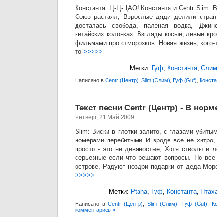
Константа: Ц-Ц-ЦАО! Константа и Centr Slim: 
Союз растаял, Взрослые дяди делили страну
досталась свобода, паленая водка, Джин
китайских колонках. Взгляды косые, левые кр
фильмами про отморозков. Новая жизнь, кого-т
то
>>>>>
Метки:
Гуф
,
Константа
,
Слим
Написано в
Centr (Центр)
,
Slim (Слим)
,
Гуф (Guf)
,
Конста
Текст песни Centr (Центр) - В норм
Четверг, 21 Май 2009
Slim: Виски в глотки залито, с глазами убиты
номерами перебитыми И вроде все не хитро,
просто - это не девяностые, Хотя стволы и 
серьезные если что решают вопросы. Но все
острове, Радуют ноздри подарки от деда Мор
>>>>>
Метки:
Ptaha
,
Гуф
,
Константа
,
Птах
Написано в
Centr (Центр)
,
Slim (Слим)
,
Гуф (Guf)
,
К
комментариев »