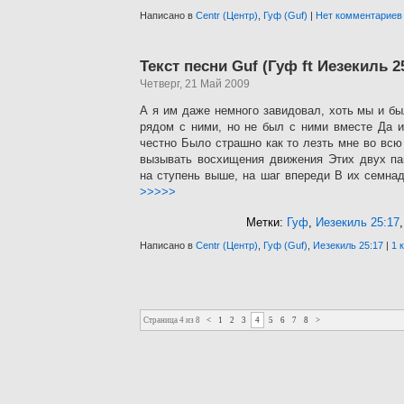
Написано в
Centr (Центр)
,
Гуф (Guf)
|
Нет комментариев
Текст песни Guf (Гуф ft Иезекиль 2
Четверг, 21 Май 2009
А я им даже немного завидовал, хоть мы и б
рядом с ними, но не был с ними вместе Да и
честно Было страшно как то лезть мне во всю
вызывать восхищения движения Этих двух па
на ступень выше, на шаг впереди В их семна
>>>>>
Метки:
Гуф
,
Иезекиль 25:17
Написано в
Centr (Центр)
,
Гуф (Guf)
,
Иезекиль 25:17
|
1 
Страница 4 из 8
<
1
2
3
4
5
6
7
8
>