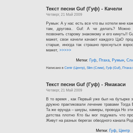
Текст песни Guf (Гуф) - Качели
Четверг, 21 Май 2009
Румын: А у нас есть все что вы хотели мне ка
там, другова.. Guf: А че делать? Можно
позвонить старому знакомому и его кинуть!! Gu
мажет, свои качели качают каждого ЦаО про
старше, иногда так страшно проснуться взр
мажет,
>>>>>
Метки:
Гуф
,
Птаха
,
Румын
,
Сл
Написано в
Centr (Центр)
,
Slim (Слим)
,
Гуф (Guf)
,
Птаха 
Текст песни Guf (Гуф) - Ямакаси
Четверг, 21 Май 2009
В то время , как Первый уже был на бутырке 
дружно практиковали лечение травами Тогда 
Та же ерунда – шнуры, камеры, провода Но эт
детства плотно Кто бы мог подумать что про
Живут на разных берегах обводного канала Ро
Метки:
Гуф
,
Центр