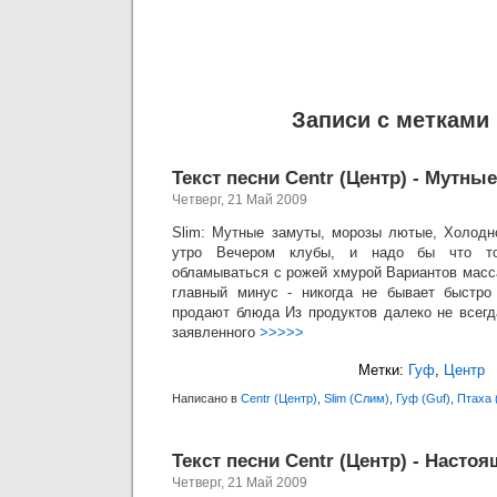
Записи с метками 
Текст песни Centr (Центр) - Мутны
Четверг, 21 Май 2009
Slim: Мутные замуты, морозы лютые, Холодн
утро Вечером клубы, и надо бы что т
обламываться с рожей хмурой Вариантов масс
главный минус - никогда не бывает быстро
продают блюда Из продуктов далеко не всег
заявленного
>>>>>
Метки:
Гуф
,
Центр
Написано в
Centr (Центр)
,
Slim (Слим)
,
Гуф (Guf)
,
Птаха 
Текст песни Centr (Центр) - Настоя
Четверг, 21 Май 2009