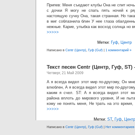
Припев: Меня съедают клубы Она не спит ночью
с дочки Я могу не спать пять ночей к ря
настоящую сучку Она, такая странная. Но так
в миг соблазнила блин У нее глаза обалденн
нежные. Карие, улыбка как восход солнца но в
>>>>>
Метки:
Гуф
,
Центр
Написано в
Centr (Центр)
,
Гуф (Guf)
|
1 комментарий »
Текст песен Centr (Центр, Гуф, ST)
Четверг, 21 Май 2009
А я всегда видел этот мир по-другому, Он мне
влюблен, А я всегда видел этот мир по-другому
каким я счел. ST: А я всегда видел этот ми
района вплоть до мирового уровня, И не пыт
кому не понять меня, Не трать на это время, 
>>>>>
Метки:
ST
,
Гуф
,
Цент
Написано в
Centr (Центр)
,
Гуф (Guf)
|
Нет комментариев