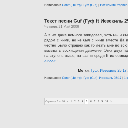
Написано в
Centr (Центр)
,
Гуф (Guf)
|
Нет комментариев
Текст песни Guf (Гуф ft Иезекиль 2
Четверг, 21 Май 2009
А я им даже немного завидовал, хоть мы и б
рядом с ними, но не был с ними вместе Да и
честно Было страшно как то лезть мне во всю
вызывать восхищения движения Этих двух па
на ступень выше, на шаг впереди В их семна
>>>>>
Метки:
Гуф
,
Иезекиль 25:17
Написано в
Centr (Центр)
,
Гуф (Guf)
,
Иезекиль 25:17
|
1 
Страница 5 из 10
<
1
2
3
4
5
6
7
8
9
10
>