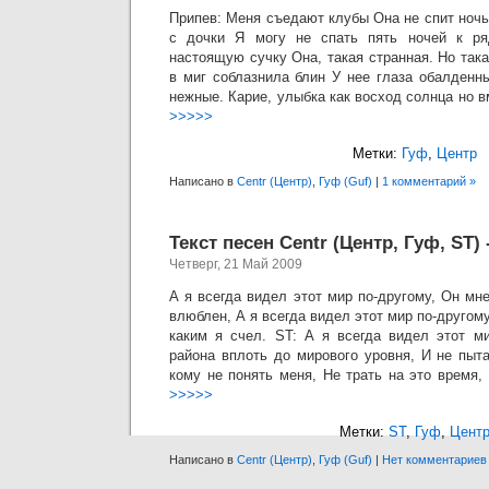
Припев: Меня съедают клубы Она не спит ночью
с дочки Я могу не спать пять ночей к ря
настоящую сучку Она, такая странная. Но так
в миг соблазнила блин У нее глаза обалденн
нежные. Карие, улыбка как восход солнца но в
>>>>>
Метки:
Гуф
,
Центр
Написано в
Centr (Центр)
,
Гуф (Guf)
|
1 комментарий »
Текст песен Centr (Центр, Гуф, ST)
Четверг, 21 Май 2009
А я всегда видел этот мир по-другому, Он мне
влюблен, А я всегда видел этот мир по-другому
каким я счел. ST: А я всегда видел этот ми
района вплоть до мирового уровня, И не пыт
кому не понять меня, Не трать на это время, 
>>>>>
Метки:
ST
,
Гуф
,
Цент
Написано в
Centr (Центр)
,
Гуф (Guf)
|
Нет комментариев