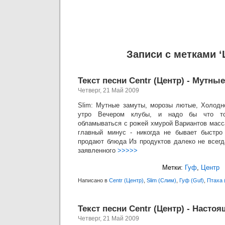
Записи с метками ‘
Текст песни Centr (Центр) - Мутны
Четверг, 21 Май 2009
Slim: Мутные замуты, морозы лютые, Холодн
утро Вечером клубы, и надо бы что т
обламываться с рожей хмурой Вариантов масс
главный минус - никогда не бывает быстро
продают блюда Из продуктов далеко не всег
заявленного
>>>>>
Метки:
Гуф
,
Центр
Написано в
Centr (Центр)
,
Slim (Слим)
,
Гуф (Guf)
,
Птаха 
Текст песни Centr (Центр) - Настоя
Четверг, 21 Май 2009