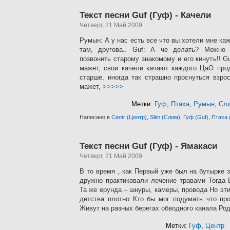
Текст песни Guf (Гуф) - Качели
Четверг, 21 Май 2009
Румын: А у нас есть все что вы хотели мне ка
там, другова.. Guf: А че делать? Можно
позвонить старому знакомому и его кинуть!! Gu
мажет, свои качели качают каждого ЦаО про
старше, иногда так страшно проснуться взр
мажет,
>>>>>
Метки:
Гуф
,
Птаха
,
Румын
,
Сл
Написано в
Centr (Центр)
,
Slim (Слим)
,
Гуф (Guf)
,
Птаха 
Текст песни Guf (Гуф) - Ямакаси
Четверг, 21 Май 2009
В то время , как Первый уже был на бутырке 
дружно практиковали лечение травами Тогда 
Та же ерунда – шнуры, камеры, провода Но эт
детства плотно Кто бы мог подумать что про
Живут на разных берегах обводного канала Ро
Метки:
Гуф
,
Центр