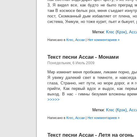
3, Я видел все, как будто не было преград 
там В космосе белых роз, меня съедает изнутр
пост, Скомканный дым избавляет от плена, н
система, Уникум, но тоже курит, пьет и быкует,
Метки:
Krec (Крэк)
,
Асс
Написано в
Krec
,
Ассаи
|
Нет комментариев »
Текст песни Ассаи - Монами
Понедельник, 6 Июль 2009
Мир изменит меня пробками, ликами порно, ды
Я увижу далекий свет в темноте, и навсегда
глаза, Странно, нет пути, но море дорог, и я 
прийти, Как первый вдох и выдох, как первы
выход. В нас - гимны безумия вложены врем
>>>>>
Метки:
Krec (Крэк)
,
Асс
Написано в
Krec
,
Ассаи
|
Нет комментариев »
Текст песни Ассаи - Летя на огонь