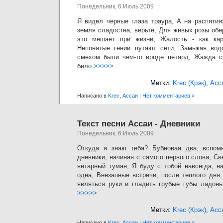
Понедельник, 6 Июль 2009
Я видел черные глаза траура, А на распяти
земля сладостна, верьте, Для живых розы об
это мешает при жизни, Жалость - как кар
Непонятые гении путают сети, Замыкая вод
смехом были чем-то вроде петард, Жажда с
било
>>>>>
Метки:
Krec (Крэк)
,
Асс
Написано в
Krec
,
Ассаи
|
Нет комментариев »
Текст песни Ассаи - Дневники
Понедельник, 6 Июль 2009
Откуда я знаю тебя? Бубновая два, вспом
дневники, начиная с самого первого слова, С
янтарный туман, Я буду с тобой навсегда, н
одна, Внезапные встречи, после теплого дня
являться руки и гладить грубые губы ладон
>>>>>
Метки:
Krec (Крэк)
,
Асс
Написано в
Krec
,
Ассаи
|
Нет комментариев »