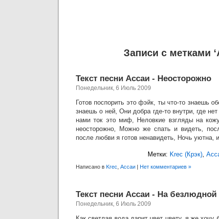
Записи с метками ‘
Текст песни Ассаи - Неосторожно
Понедельник, 6 Июль 2009
Готов поспорить это фэйк, ты что-то знаешь о
знаешь о ней, Они добра где-то внутри, где не
нами ток это миф, Неловкие взгляды на кожу
неосторожно, Можно же спать и видеть, пос
после любви я готов ненавидеть, Ночь уютна, и
Метки:
Krec (Крэк)
,
Асс
Написано в
Krec
,
Ассаи
|
Нет комментариев »
Текст песни Ассаи - На безлюдной
Понедельник, 6 Июль 2009
Как светлая вода дарит цвет цвету, я же хочу 