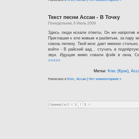
Текст песни Ассаи - В Точку
Понедельник, 6 Июль 2009
Здесь люди искали ответы, Он же напротив и
Приглашая к еле живым и разбитым, за пару м
сквозь пелену. Твой мозг дает именно столько
войти - В райский аад... стучать в подпёрту
звук. Идущие мимо совали фэйк в окна, Сер
>>>>>
Метки:
Krec (Крэк)
,
Асс
Написано в
Krec
,
Ассаи
|
Нет комментариев »
Страница 2 из 3
<
1
2
3
>