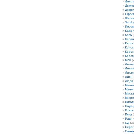
Дино 
Дымов
Дэфо
Ефрем
Жиган
Злой 
Иезек
Каже
Капа
(
Кара
Каста
Конст
Красн
Крёст
КРП
(7
Легал
Лени
Лигал
Лион
(
Люди
Мальч
Мани
Маста
Много
Нигат
Паук (
Птаха
Пуча
(
Ради 
СД
(31
Серёг
Смоки