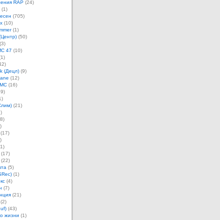
ления RAP
(24)
(1)
песен
(705)
х
(10)
mmer
(1)
(Центр)
(50)
(3)
MC 47
(10)
1)
42)
k (Децл)
(9)
Jane
(12)
 MC
(16)
9)
1)
Слим)
(21)
)
8)
)
(17)
)
1)
(17)
(22)
шта
(5)
SRec)
(1)
кс
(4)
н
(7)
нция
(21)
(2)
uf)
(43)
о жизни
(1)