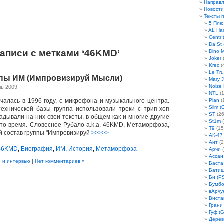
Направ
Новости
Тексты 
5 Плю
AL Ha
Centr 
Da St
аписи с метками ‘46KMD’
Dino 
Joker
(
Krec
(
Le Tru
ппы ИМ (Импровизируй Мысли)
Mary 
Noize
ль 2009
NTL
(1
чалась в 1996 году, с микрофона и музыкального центра.
Plan
(
Slim (
технической базы группа использовали треки с трип-хоп
ST
(26
адывали на них свои тексты, в общем как и многие другие
St1m
(
о время. Словесное Рубало a.k.a. 46KMD, Метаморфоза,
T9
(15
ый состав группы "Импровизируй
>>>>>
АК-47
Ант
(2
46KMD
,
Биография
,
ИМ
,
История
,
Метаморфоза
Арчи
(
Ассаи
 и интервью
|
Нет комментариев »
Баста
Бати
Би (P
Бумбо
вАрчу
Виста
Грани
Гуф (G
Дерев