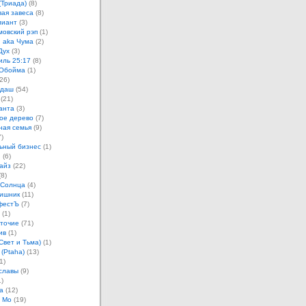
(Триада)
(8)
ая завеса
(8)
лиант
(3)
овский рэп
(1)
 aka Чума
(2)
Дух
(3)
иль 25:17
(8)
 Обойма
(1)
26)
ндаш
(54)
(21)
анта
(3)
ое дерево
(7)
ная семья
(9)
)
ьный бизнес
(1)
н
(6)
айз
(22)
8)
 Солнца
(4)
ишник
(11)
фестЪ
(7)
(1)
точие
(71)
ив
(1)
Свет и Тьма)
(1)
 (Ptaha)
(13)
1)
славы
(9)
)
а
(12)
 Мо
(19)