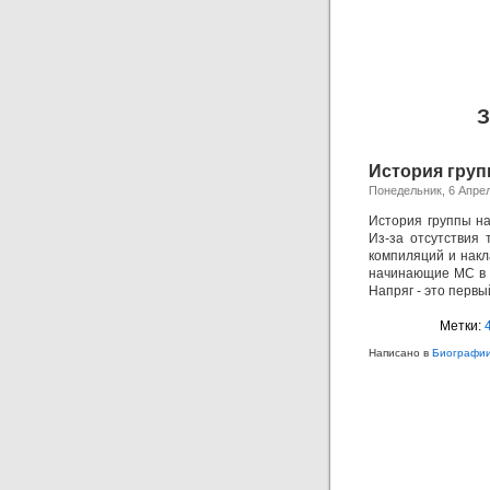
З
История гру
Понедельник, 6 Апре
История группы на
Из-за отсутствия 
компиляций и накл
начинающие МС в т
Напряг - это перв
Метки:
Написано в
Биографии