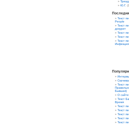
Триад
Ю.Г.
(
Последни
Текст пе
People
Текст пе
докурит
Текст п
Текст п
Текст п
Инфекция
Популярн
Интервь
Скачива
Текст п
Правильно
Бывшая)
О сайте
Текст Ба
Время
Текст пе
Текст п
Текст п
Текст п
Текст пе