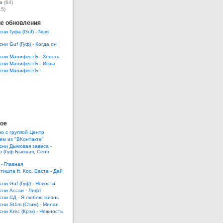
а
(64)
15)
е обновления
сни Гуфа (Guf) - Next
сни Guf (Гуф) - Когда он
есни МанифестЪ - Злость
есни МанифестЪ - Игры
есни МанифестЪ -
ое
ю с группой Центр
ем из "ВКонтакте"
есни Дымовая завеса -
 (Гуф Бывшая, Centr
 - Главная
тишта ft. Кос, Баста - Дай
сни Guf (Гуф) - Новости
есни Ассаи - Лифт
есни СД - Я люблю жизнь
есни St1m (Стим) - Милая
сни Krec (Крэк) - Нежность