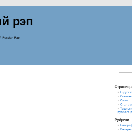
ий рэп
й Russian Rap
Страниц
О русск
Скачива
Слэнг
Стол за
Тексты 
русского 
Рубрики
Биограф
Интерес