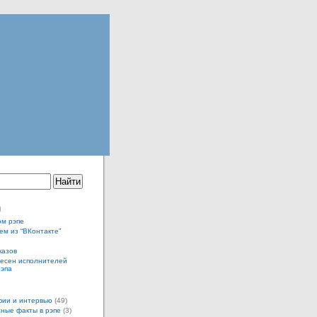
ы
ом рэпе
ем из “ВКонтакте”
казов
песен исполнителей
рэпа
ии и интервью
(49)
ные факты в рэпе
(3)