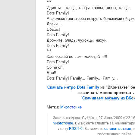
***
Идиоты... танцы, танцы, танцы, танцы, танцы...
Dots Family!
А сколько гангстеров вокруг с большими яйцам
Драки...
Ебашь!
Dots Family!
Дрожите, блядь, чухонцы, нахуй!
Dots Family!
***
Касперский по вам плачет, бля!!!
Dots Family!
Come on!
Бля!!!
Dots Family! Family... Family... Family...
Скачать интро Dots Family
из "ВКонтакте" б
скачивать можно прочитать 
"
Скачиваем музыку из ВКон
Метки:
Многоточие
Запись создана: Суббота, 27 Июнь 2009 в 22:16
Многоточие
. Вы можете следить за комментари
ленту
RSS 2.0
. Вы можете
оставить отзыв
, 
собственного сайта.