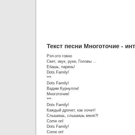
Текст песни Многоточие - инт
Рэп-это говно
Свет, звук, руки, Головы ...
Ебашь, парень!
Dots Family!
***
Dots Family!
Вадим Курнулли!
Многоточие!
***
Dots Family!
Каждый дрочет, как хочет!
Слышишь, слышишь меня?!
Come on!
Dots Family!
Come on!