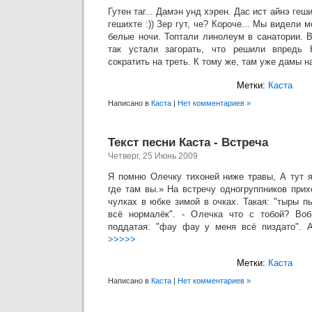
Гутен таг... Дамэн унд хэрен. Дас ист айнэ геш
гешихте :)) Зер гут, че? Короче... Мы видели 
белые ночи. Топтали линолеум в санатории. 
так устали загорать, что решили впредь 
сократить на треть. К тому же, там уже дамы 
Метки:
Каста
Написано в
Каста
|
Нет комментариев »
Текст песни Каста - Встреча
Четверг, 25 Июнь 2009
Я помню Олечку тихоней ниже травы, А тут 
где там вы.» На встречу одногруппников при
чулках в юбке зимой в очках. Такая: "тыры п
всё нормалёк". - Олечка что с тобой? Во
поддатая: "фау фау у меня всё пиздато". А
>>>>>
Метки:
Каста
Написано в
Каста
|
Нет комментариев »