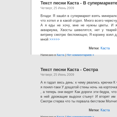
Текст песни Каста - В супермаркет
Четверг, 25 Июнь 2009
Влади: Я зашёл в супермаркет взять минералки
что хотел и в какой отдел. Много всего черес
А я еды не хочу, мне не нужны цветы. И 
аквариума, Хвосты шевелятся, нет у тваре
витрину смотрю беспомощно, Я корзину взял 
мной
>>>>>
Метки:
Каста
Написано в
Каста
|
Нет комментариев »
Текст песни Каста - Сестра
Четверг, 25 Июнь 2009
А я гадал весь день: к чему рвались крючки К
я понял-таки У дощатой стены ночь на корточк
, а теперь они видят Как дороги эти бедра, чт
в ней дрожащие выдохи стынут И вторят им 
Смотри стерва что ты порвала бегством Молч
Метки:
Каста
Написано в
Каста
|
Нет комментариев »