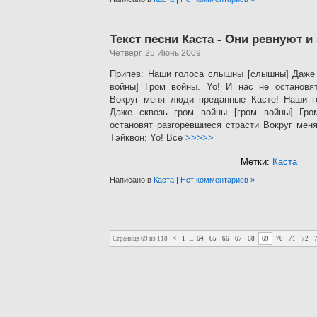
Текст песни Каста - Они ревнуют и
Четверг, 25 Июнь 2009
Припев: Наши голоса слышны [слышны] Даже 
войны] Гром войны. Yo! И нас не остановят
Вокруг меня люди преданные Касте! Наши 
Даже сквозь гром войны [гром войны] Гро
остановят разгоревшиеся страсти Вокруг мен
Тэйквон: Yo! Все
>>>>>
Метки:
Каста
Написано в
Каста
|
Нет комментариев »
Страница 69 из 118
<
1
...
64
65
66
67
68
69
70
71
72