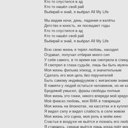
Кто то спустился в ад
Кто то нашёл свой рай
Выбирай и знай, я выбрал All My Life
Мы видим ночи, день, падения и взлёты
Детство и юность, их посещают годы
Кто то спустился в ад
Кто то нашёл свой рай
Выбирай и знай, я выбрал All My Life
Всю свою жизнь я терял любовь, находил
Отдавал, получал отбирая много сил
У себя самого, в то время как смотрели в спин
Я смотрел в глаза судьбе, лишь бы быть мужч
Моя жизнь фильма эпизод, и значительным
Сделать его моя цель без поручителей
Быть самому индивидуумом с жиганским знам
В памяти у людей остаться человеком, но не 
Бродяжий умысел, фразы свободы полные
Моя жизнь это гонки, никого впереди моё кредо
Моё фиаско любовь, моя ВИА в товарищах
Моя жизнь на блокнотах, на кассетах и в купле
Я видел силу и видел слабость в селе живом
Моя жизнь это сцена, моя роль в моём кино
Счастье в воздухе не вьётся и познать его люб
Я стараюсь, сердце вьётся лишь когда поёт м