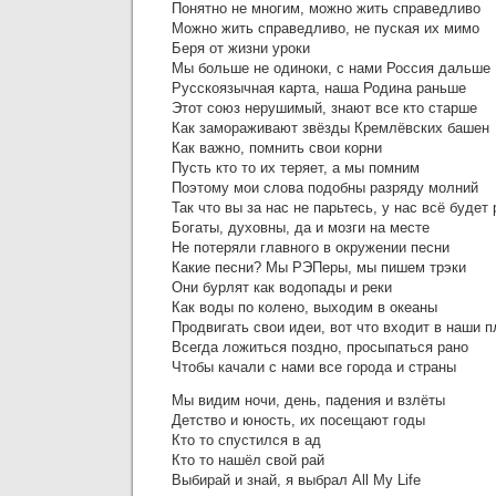
Понятно не многим, можно жить справедливо
Можно жить справедливо, не пуская их мимо
Беря от жизни уроки
Мы больше не одиноки, с нами Россия дальше
Русскоязычная карта, наша Родина раньше
Этот союз нерушимый, знают все кто старше
Как замораживают звёзды Кремлёвских башен
Как важно, помнить свои корни
Пусть кто то их теряет, а мы помним
Поэтому мои слова подобны разряду молний
Так что вы за нас не парьтесь, у нас всё будет 
Богаты, духовны, да и мозги на месте
Не потеряли главного в окружении песни
Какие песни? Мы РЭПеры, мы пишем трэки
Они бурлят как водопады и реки
Как воды по колено, выходим в океаны
Продвигать свои идеи, вот что входит в наши 
Всегда ложиться поздно, просыпаться рано
Чтобы качали с нами все города и страны
Мы видим ночи, день, падения и взлёты
Детство и юность, их посещают годы
Кто то спустился в ад
Кто то нашёл свой рай
Выбирай и знай, я выбрал All My Life