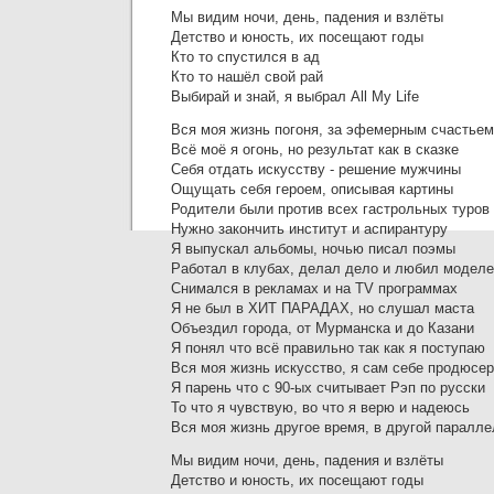
Мы видим ночи, день, падения и взлёты
Детство и юность, их посещают годы
Кто то спустился в ад
Кто то нашёл свой рай
Выбирай и знай, я выбрал All My Life
Вся моя жизнь погоня, за эфемерным счастьем
Всё моё я огонь, но результат как в сказке
Себя отдать искусству - решение мужчины
Ощущать себя героем, описывая картины
Родители были против всех гастрольных туров
Нужно закончить институт и аспирантуру
Я выпускал альбомы, ночью писал поэмы
Работал в клубах, делал дело и любил модел
Снимался в рекламах и на TV программах
Я не был в ХИТ ПАРАДАХ, но слушал маста
Объездил города, от Мурманска и до Казани
Я понял что всё правильно так как я поступаю
Вся моя жизнь искусство, я сам себе продюсер
Я парень что с 90-ых считывает Рэп по русски
То что я чувствую, во что я верю и надеюсь
Вся моя жизнь другое время, в другой паралле
Мы видим ночи, день, падения и взлёты
Детство и юность, их посещают годы