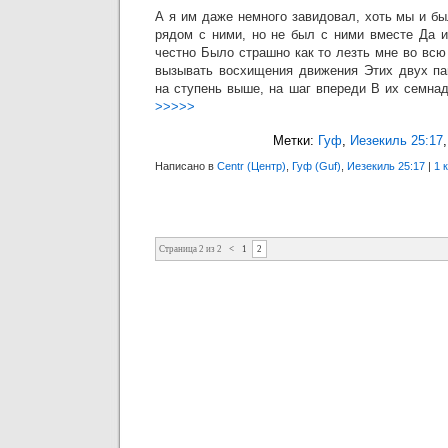
А я им даже немного завидовал, хоть мы и б
рядом с ними, но не был с ними вместе Да и
честно Было страшно как то лезть мне во всю
вызывать восхищения движения Этих двух па
на ступень выше, на шаг впереди В их семна
>>>>>
Метки:
Гуф
,
Иезекиль 25:17
Написано в
Centr (Центр)
,
Гуф (Guf)
,
Иезекиль 25:17
|
1 
Страница 2 из 2
<
1
2