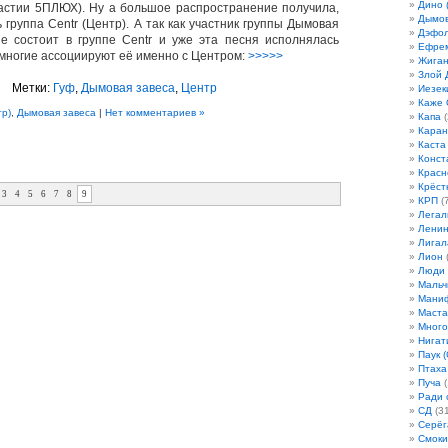
Дино 
астии 5ПЛЮХ). Ну а большое распространение получила,
Дымов
 группа Centr (Центр). А так как участник группы Дымовая
Дэфо
не состоит в группе Centr и уже эта песня исполнялась
Ефрем
многие ассоциируют её именно с Центром:
>>>>>
Жиган
Злой 
Метки:
Гуф
,
Дымовая завеса
,
Центр
Иезек
Каже
тр)
,
Дымовая завеса
|
Нет комментариев »
Капа
(
Кара
Каста
Конст
Красн
Крёст
3
4
5
6
7
8
9
КРП
(7
Легал
Лени
Лигал
Лион
(
Люди
Мальч
Мани
Маста
Много
Нигат
Паук (
Птаха
Пуча
(
Ради 
СД
(31
Серёг
Смоки