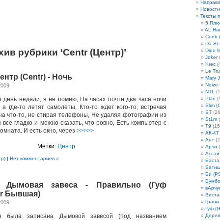
Направ
Новости
Тексты 
5 Плю
AL Ha
Centr 
Da St
хив рубрики ‘Centr (Центр)’
Dino 
Joker
(
Krec
(
Le Tru
ентр (Centr) - Ночь
Mary 
Noize
2009
NTL
(1
я день недели, я не помню, На часах почти два часа ночи
Plan
(
Slim (
 а где-то летят самолеты, Кто-то ждет кого-то, встречая
ST
(26
на что-то, не стирая телефоны, Не удаляя фотографии из
St1m
(
 все гладко и можно сказать, что ровно, Есть компьютер с
T9
(15
омната. И есть окно, через
>>>>>
АК-47
Ант
(2
Метки:
Центр
Арчи
(
Ассаи
тр)
|
Нет комментариев »
Баста
Бати
Би (P
Бумбо
и Дымовая завеса - Правильно (Гуф
вАрчу
r Бывшая)
Виста
Грани
2009
Гуф (G
я была записана Дымовой завесой (под названием
Дерев