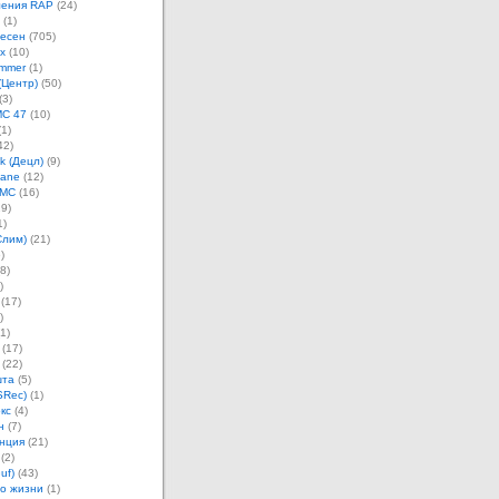
ления RAP
(24)
(1)
песен
(705)
х
(10)
mmer
(1)
(Центр)
(50)
(3)
MC 47
(10)
1)
42)
k (Децл)
(9)
Jane
(12)
 MC
(16)
9)
1)
Слим)
(21)
)
8)
)
(17)
)
1)
(17)
(22)
шта
(5)
SRec)
(1)
кс
(4)
н
(7)
нция
(21)
(2)
uf)
(43)
о жизни
(1)