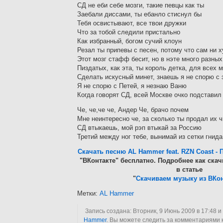
СД не еби себе мозги, такие певцы как ты
Заебали диссами, ты ебанло стиснул бы
Тебя освистывают, все твои дружки
Что за тобой следили пристально
Как избранный, богом сучий клоун
Резал ты припевы с песен, потому что сам ни 
Этот мозг стафф бесит, но в нэте много разных
Пиздатых, как эта, ты король детка, для всех 
Сделать искусный минет, знаешь я не спорю с 
Я не спорю с Петей, я незнаю Ваню
Когда говорят СД, всей Москве очко подставил
Че, че,че че, Андер Че, брачо почем
Мне неинтересно че, за сколько ты продал их 
СД втыкаешь, мой рэп втыкай за Россию
Третий между ног тебе, вынимай из сетки гнида
Скачать песню AL Hammer feat. RZN Coast -
"ВКонтакте" бесплатно. Подробнее как ска
в статье
"
Скачиваем музыку из ВКон
Метки:
AL Hammer
Запись создана: Вторник, 9 Июнь 2009 в 17:48 
Hammer
. Вы можете следить за комментариями к