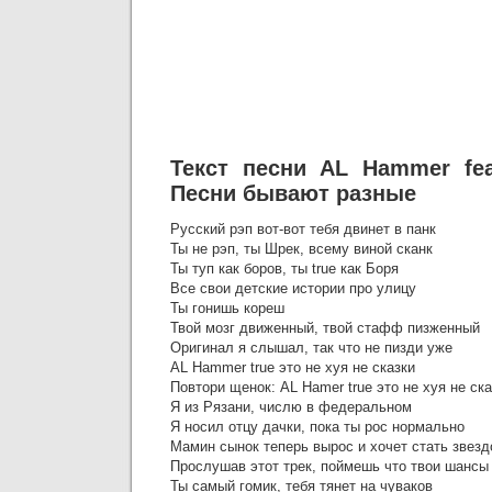
Текст песни AL Hammer fea
Песни бывают разные
Русский рэп вот-вот тебя двинет в панк
Ты не рэп, ты Шрек, всему виной сканк
Ты туп как боров, ты true как Боря
Все свои детские истории про улицу
Ты гонишь кореш
Твой мозг движенный, твой стафф пизженный
Оригинал я слышал, так что не пизди уже
AL Hammer true это не хуя не сказки
Повтори щенок: AL Hamer true это не хуя не ска
Я из Рязани, числю в федеральном
Я носил отцу дачки, пока ты рос нормально
Мамин сынок теперь вырос и хочет стать звезд
Прослушав этот трек, поймешь что твои шансы
Ты самый гомик, тебя тянет на чуваков