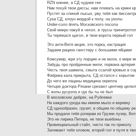
RZN южнее, а СД чуднее гея
Нам похуй твои диссы, нам плевать на крики к
Пустят за спиной лысых, рву тебя как биссектр
Сука СД, клоун мордой к полу, на уколы
Under-соло блять Московского посола
Свой микро пакуй в чехол, в трусы тринитрото
Ты теряешся щегол, в твои ворота первый гол
Это анти-Витя акция, это порка, кастрация
Задаем рацион гангстеру с большими яйцами
Комсумир, жри эту порцию и не моли, о мире 
Забудь про пройденные мили, порвана артерия
Честь твоя шамила, смыта ссалой кровью в со
Фабрика кала прикрыта, СД остался с корытом
До чего же пацаны медицина окрепла
Четыре доктора Рязани срезают центнер целю
С жопы русрэпа и где бы ты не был
В московских дебрях, на Рублевке
На каждого урода мы имеем мыло и веревку
СД однообразен, грузит, в общем по общему р
Мы продали тебя рэперам из Грузии лузер, Вит
Это не лирика Питера, не твои выебоны
Провинциальный стайл, чисто так по приколу
Заливают тебя оловом, второй гол и пуля в тв