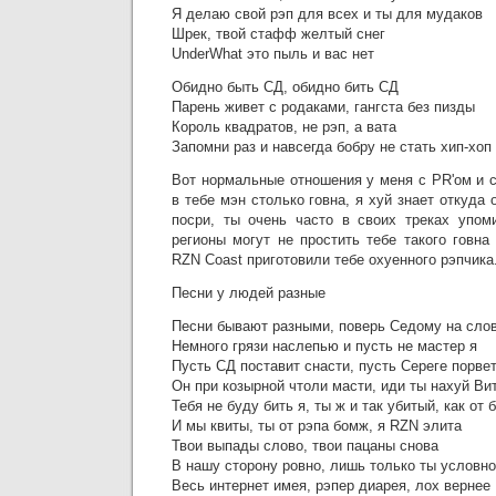
Я делаю свой рэп для всех и ты для мудаков
Шрек, твой стафф желтый снег
UnderWhat это пыль и вас нет
Обидно быть СД, обидно бить СД
Парень живет с родаками, гангста без пизды
Король квадратов, не рэп, а вата
Запомни раз и навсегда бобру не стать хип-хо
Вот нормальные отношения у меня с PR'ом и 
в тебе мэн столько говна, я хуй знает откуда 
посри, ты очень часто в своих треках упом
регионы могут не простить тебе такого говна
RZN Coast приготовили тебе охуенного рэпчика
Песни у людей разные
Песни бывают разными, поверь Седому на сло
Немного грязи наслепью и пусть не мастер я
Пусть СД поставит снасти, пусть Сереге порвет
Он при козырной чтоли масти, иди ты нахуй Ви
Тебя не буду бить я, ты ж и так убитый, как от 
И мы квиты, ты от рэпа бомж, я RZN элита
Твои выпады слово, твои пацаны снова
В нашу сторону ровно, лишь только ты условно
Весь интернет имея, рэпер диарея, лох вернее