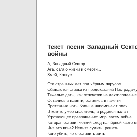
Текст песни Западный Секто
войны
А, Западный Сектор...
Ага, сага о жизни и смерти...
Змей, Кактус...
Сто страшных лет под чёрным парусом
Сбываются строки из предсказаний Нострадам
Тяжелые даты, как отпечатки на дактилоплёнке
Остались в памяти, остались в памяти
Протяжные ноты больше напоминают плач
В ком-то умер спаситель, а родился палач
Угрожающее превращение: мир, затем война
Которая оставит чёткий след на чёрной карте 
Чья это вина? Нельзя судить, решать:
Кого убить, кого оставить жить