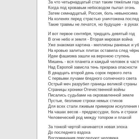
За что четырнадцатый стал таким тяжёлым го
Когда под кровавым небосводом пылал огонь
Затем семнадцатый, Россия, боль невыносима
На коленях перед страстью уничтожена послед
Такие травмы не лечатся, но будущее - в рука
И вот первое сентября, тридцать девятый год
В огне небо и земля - Вторая мировая война
Уже знакомая картина - миллионы раненых и у
На кровью залитых плитах оставила след чёрн
Идеи фашизма зашли на верхнюю ступень
Мишень - вся планета и каждый человек в част
Над Европой зависла тень призрака опасности
В двадцать второй день сорок первого лета
С первыми лучами бледного солнечного света
Острый меч разрубил границы великой страны
Страницы хроники Отечественной войны
Писались судьбами на окровавленной земле
Пустые, безликие строки немых стихов
Для всех стали лживым примером искупления 
На чашах весов - предрассудки, боль и страхи
Человеческий род между топором и плахой
За тонкой чертой начинается новая эпоха
До последнего вздоха
Воспоминания преследуют человека