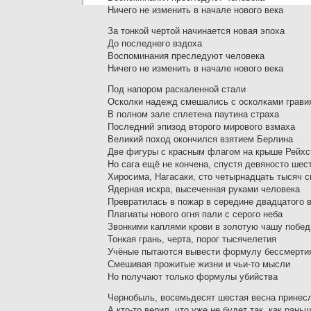
Ничего не изменить в начале нового века
За тонкой чертой начинается новая эпоха
До последнего вздоха
Воспоминания преследуют человека
Ничего не изменить в начале нового века
Под напором раскаленной стали
Осколки надежд смешались с осколками грави
В полном зале сплетена паутина страха
Последний эпизод второго мирового взмаха
Великий поход окончился взятием Берлина
Две фигуры с красным флагом на крыше Рейхс
Но сага ещё не кончена, спустя девяносто шес
Хиросима, Нагасаки, сто четырнадцать тысяч 
Ядерная искра, высеченная руками человека
Превратилась в пожар в середине двадцатого 
Плагиаты нового огня пали с серого неба
Звонкими каплями крови в золотую чашу побе
Тонкая грань, черта, порог тысячелетия
Учёные пытаются вывести формулу бессмерти
Смешивая прожитые жизни и чьи-то мысли
Но получают только формулы убийства
Чернобыль, восемьдесят шестая весна принес
А кто-то верил, что уже не будет так, как рань