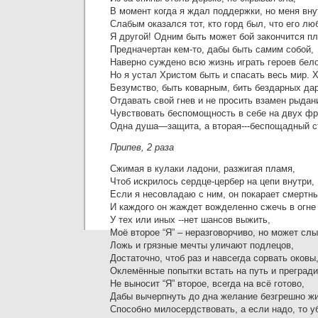
В момент когда я ждал поддержки, но меня вну
Слабым оказался тот, кто горд был, что его лю
Я другой! Одним быть может бой закончится п
Предначертан кем-то, дабы быть самим собой,
Наверно суждено всю жизнь играть героев бел
Но я устал Христом быть и спасать весь мир. 
Безумство, быть коварным, бить бездарных да
Отдавать свой гнев и не просить взамен рыдан
Чувствовать беспомощность в себе на двух фр
Одна душа—защита, а вторая---беспощадный с
Припев, 2 раза
Сжимая в кулаки ладони, разжигая пламя,
Чтоб искрилось сердце-цербер на цепи внутри,
Если я несовладаю с ним, он покарает смертны
И каждого он жаждет вожделенно сжечь в огне 
У тех или иных --нет шансов выжить,
Моё второе “Я” – неразговорчиво, но может сл
Ложь и грязные мечты уличают подлецов,
Достаточно, чтоб раз и навсегда сорвать оковы
Оклемённые попытки встать на путь и прегради
Не выносит “Я” второе, всегда на всё готово,
Дабы вычерпнуть до дна желание безгрешно жи
Способно милосердствовать, а если надо, то у