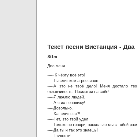
Текст песни Вистанция - Два
St1m
Два меня
----- К чёрту всё это!
-----Ты слишком агрессивен.
-----А это не твоё дело! Меня достало тво
отзывчивость. Посмотри на себя!
-----Я люблю людей.
-----А я их ненавижу!
-----Довольно.
-----Ха, злишься?!
-----Нет, это твой удел!
-----Только не говори, насколько мы с тобой ра
-----Да ты и так это знаешь!
-----Глупости!