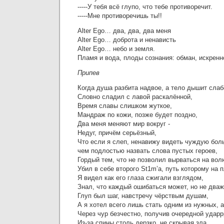
-----У тебя всё глупо, что тебе противоречит.
-----Мне противоречишь ты!!
Alter Ego… два, два, два меня
Alter Ego… доброта и ненависть
Alter Ego… небо и земля.
Пламя и вода, плоды сознания: обман, искренн
Припев
Когда душа разбита надвое, а тело дышит слаб
Словно сладил с лавой раскалённой,
Время славы слишком жуткое,
Мандраж по кожи, позже будет поздно,
Два меня меняют мир вокруг -
Недуг, причём серьёзный,
Что если я слеп, ненавижу видеть чуждую боль
чем подлостью назвать слова пустых героев,
Гордый тем, что не позволил вырваться на вол
Убил в себе второго St1m’а, путь которому на 
Я видел как его глаза сжигали взглядом,
Знал, что каждый ошибаться может, но не дваж
Глуп был шаг, навстречу чёрствым душам,
А я хотел всего лишь стать одним из нужных, 
Через чур безчестно, получив очередной ударр
Из-за спины столь дерзко, не скрывая зла,