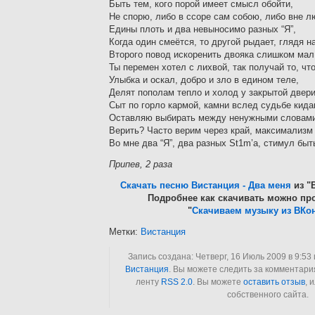
Быть тем, кого порой имеет смысл обойти,
Не спорю, либо в ссоре сам собою, либо вне л
Едины плоть и два невыносимо разных “Я”,
Когда один смеётся, то другой рыдает, глядя на
Второго повод искоренить двояка слишком мал
Ты перемен хотел с лихвой, так получай то, чт
Улыбка и оскал, добро и зло в едином теле,
Делят пополам тепло и холод у закрытой двери
Сыт по горло кармой, камни вслед судьбе кида
Оставляю выбирать между ненужными словами
Верить? Часто верим через край, максимализм 
Во мне два “Я”, два разных St1m’а, стимул быт
Припев, 2 раза
Скачать песню Вистанция - Два меня
из "
Подробнее как скачивать можно про
"
Скачиваем музыку из ВКон
Метки:
Вистанция
Запись создана: Четверг, 16 Июль 2009 в 9:53
Вистанция
. Вы можете следить за комментари
ленту
RSS 2.0
. Вы можете
оставить отзыв
, 
собственного сайта.