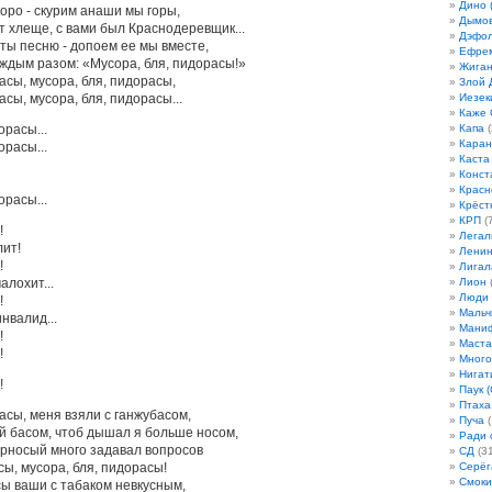
Дино 
коро - скурим анаши мы горы,
Дымов
т хлеще, с вами был Краснодеревщик...
Дэфо
ты песню - допоем ее мы вместе,
Ефрем
аждым разом: «Мусора, бля, пидорасы!»
Жиган
асы, мусора, бля, пидорасы,
Злой 
асы, мусора, бля, пидорасы...
Иезек
Каже
орасы...
Капа
(
Кара
орасы...
Каста
Конст
Красн
орасы...
Крёст
КРП
(7
!
Легал
лит!
Лени
!
Лигал
алохит...
Лион
(
Люди
!
Мальч
нвалид...
Мани
!
Маста
!
Много
Нигат
!
Паук (
Птаха
асы, меня взяли с ганжубасом,
Пуча
(
й басом, чтоб дышал я больше носом,
Ради 
урносый много задавал вопросов
СД
(31
ы, мусора, бля, пидорасы!
Серёг
Смоки
сы ваши с табаком невкусным,