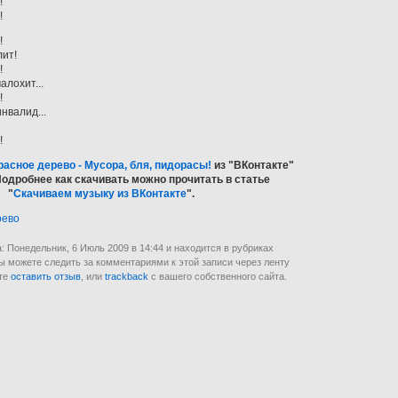
!
!
!
лит!
!
алохит...
!
нвалид...
!
асное дерево - Мусора, бля, пидорасы!
из "ВКонтакте"
Подробнее как скачивать можно прочитать в статье
"
Скачиваем музыку из ВКонтакте
".
рево
: Понедельник, 6 Июль 2009 в 14:44 и находится в рубриках
Вы можете следить за комментариями к этой записи через ленту
те
оставить отзыв
, или
trackback
с вашего собственного сайта.