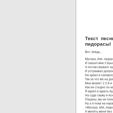
Текст песн
пидорасы!
Вот, блядь...
Мусора, бля, пидор
И сказал мне Серы
А потом сержант к
И устраивал допрос
Не курил я папиро
Так за что же на 
Мне впаяет 2.2.8 и
Как не стыдно по 
Я курил и курить бу
На суде скажу я яс
Пацаны, вы не плош
Ну а я пока на нара
«Мусора, бля, пидо
А менять меня без