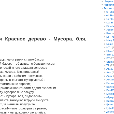
Направ
Новости
Тексты 
5 Плю
AL Ha
Centr 
Da St
Dino 
Joker
(
Krec
(
Le Tru
и Красное дерево - Мусора, бля,
Mary 
Noize
NTL
(1
Plan
(
Slim (
ST
(26
асы, меня взяли с ганжубасом,
St1m
(
й басом, чтоб дышал я больше носом,
T9
(15
урносый много задавал вопросов
АК-47
ы, мусора, бля, пидорасы!
Ант
(2
сы ваши с табаком невкусным,
Арчи
(
допросы вызывает мусор ушлый?
Ассаи
Баста
 фамилию не спросит,
Бати
карманам шарить этим дядям взрослым...
Би (P
ду, мусоров я не забуду,
Бумбо
но: «Мусора, бля, пидорасы!»
вАрчу
айте, ганжубас в трусы вы суйте,
Виста
х, за меня вы потусуйте...
Грани
расы!» - повторяю раз за разом,
Гуф (G
Дерев
 мазы - мы дождемся легалайза,