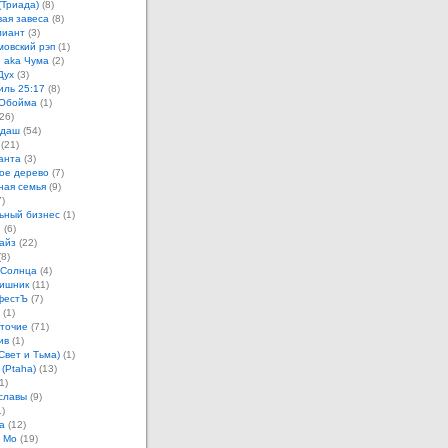
(Триада)
(8)
ая завеса
(8)
лиант
(3)
овский рэп
(1)
 aka Чума
(2)
Дух
(3)
иль 25:17
(8)
 Обойма
(1)
26)
ндаш
(54)
(21)
анта
(3)
ое дерево
(7)
ная семья
(9)
)
ьный бизнес
(1)
н
(6)
айз
(22)
8)
 Солнца
(4)
ишник
(11)
фестЪ
(7)
(1)
точие
(71)
ив
(1)
Свет и Тьма)
(1)
 (Ptaha)
(13)
1)
славы
(9)
)
а
(12)
 Мо
(19)