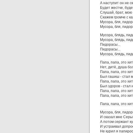
А наступит он не с
Будет жестче, буде
Слушай, брат, мою 
Скажем громче с к
Мусора, бля, пидор
Мусора, бля, пидор
Мусора, блядь, пид
Мусора, блядь, пид
Пидорасы...
Пидорасы...
Мусора, блядь, пид
Папа, папа, это хит
Нет, дитё, душа бо
Папа, папа, это хит
Был гашиш - стал м
Папа, папа, это хит
Был здоров - стал и
Папа, папа, это хит
Папа, папа, это хит
Папа, папа, это хит
Мусора, бля, пидор
И сказал мне Серы
А потом сержант к
И устраивал допрос
Не курил я папиро