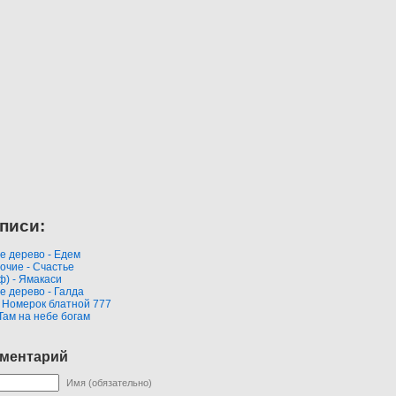
писи:
е дерево - Едем
очие - Счастье
ф) - Ямакаси
е дерево - Галда
- Номерок блатной 777
 Там на небе богам
мментарий
Имя (обязательно)