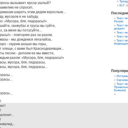
Триад
допросы вызывает мусор ушлый?
Ю.Г.
(
фамилию не спросит,
карманам шарить этим дядям взрослым...
Последни
ду, мусоров я не забуду,
Текст пе
но: «Мусора, бля, пидорасы!»
People
айте, ганжубас в трусы вы суйте,
Текст пе
докурит
х, за меня вы потусуйте...
Текст п
расы!» - повторяю раз за разом,
Текст п
 мазы - мы дождемся легалайза,
Текст п
коро - скурим анаши мы горы,
Инфекция
т хлеще, с вами был Краснодеревщик...
ты песню - допоем ее мы вместе,
аждым разом: «Мусора, бля, пидорасы!»
асы, мусора, бля, пидорасы,
асы, мусора, бля, пидорасы...
Популярн
орасы...
Интервь
орасы...
Скачива
Текст п
Правильно
Бывшая)
орасы...
!
лит!
!
алохит...
!
нвалид...