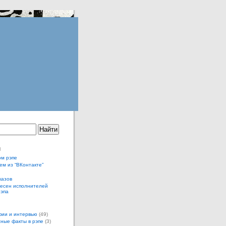
ы
ом рэпе
ем из “ВКонтакте”
казов
песен исполнителей
рэпа
ии и интервью
(49)
ные факты в рэпе
(3)