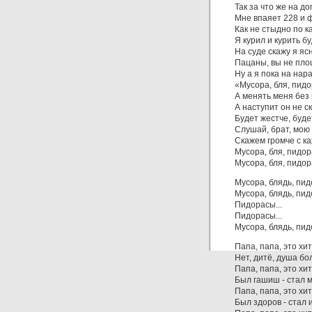
Так за что же на 
Мне впаяет 228 и 
Как не стыдно по 
Я курил и курить бу
На суде скажу я яс
Пацаны, вы не плош
Ну а я пока на нара
«Мусора, бля, пидо
А менять меня без
А наступит он не с
Будет жестче, буде
Слушай, брат, мою 
Скажем громче с к
Мусора, бля, пидор
Мусора, бля, пидор
Мусора, блядь, пид
Мусора, блядь, пид
Пидорасы...
Пидорасы...
Мусора, блядь, пид
Папа, папа, это хит
Нет, дитё, душа бо
Папа, папа, это хит
Был гашиш - стал м
Папа, папа, это хит
Был здоров - стал и