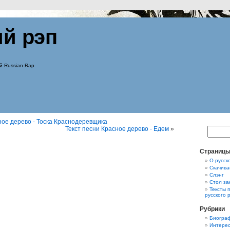
ий рэп
й Russian Rap
ное дерево - Тоска Краснодеревщика
Текст песни Красное дерево - Едем
»
Страниц
О русск
Скачива
Слэнг
Стол за
Тексты 
русского 
Рубрики
Биограф
Интерес