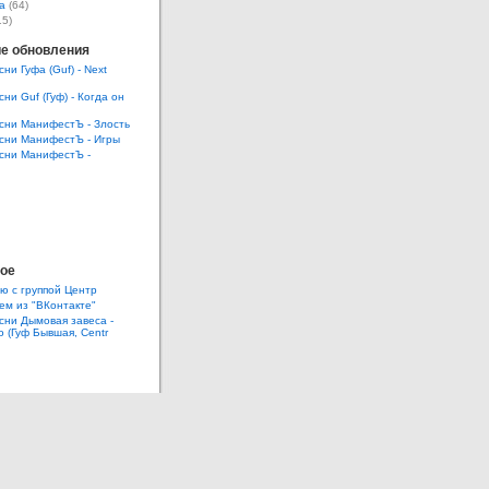
а
(64)
15)
е обновления
сни Гуфа (Guf) - Next
сни Guf (Гуф) - Когда он
есни МанифестЪ - Злость
есни МанифестЪ - Игры
есни МанифестЪ -
ое
ю с группой Центр
ем из "ВКонтакте"
есни Дымовая завеса -
 (Гуф Бывшая, Centr