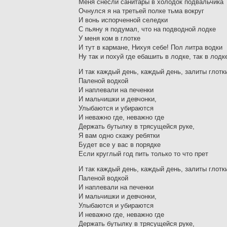
Меня снесли санитары в холодок подвальчика
Очнулся я на третьей полке тьма вокруг
И вонь испорченной селедки
С пьяну я подумал, что на подводной лодке
У меня ком в глотке
И тут в кармане, Нихуя себе! Пол литра водки
Ну так и похуй где ебашить в лодке, так в лодк
И так каждый день, каждый день, залиты глотк
Паленой водкой
И наплевали на печенки
И мальчишки и девчонки,
Улыбаются и убираются
И неважно где, неважно где
Держать бутылку в трясущейся руке,
Я вам одно скажу ребятки
Будет все у вас в порядке
Если круглый год пить только то что прет
И так каждый день, каждый день, залиты глотк
Паленой водкой
И наплевали на печенки
И мальчишки и девчонки,
Улыбаются и убираются
И неважно где, неважно где
Держать бутылку в трясущейся руке,