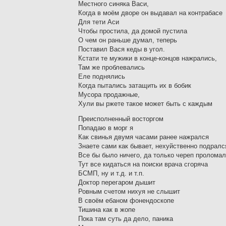
Местного синяка Васи,
Когда в моём дворе он выдавал на контрабасе
Для тети Аси
Чтобы простила, да домой пустила
О чем он раньше думал, теперь
Поставил Вася кеды в угол.
Кстати те мужики в конце-концов нажрались,
Там же проблевались
Еле поднялись
Когда пытались затащить их в бобик
Мусора продажные,
Хули вы ржете такое может быть с каждым
Преисполненный восторгом
Попадаю в морг я
Как свинья двумя часами ранее нажрался
Знаете сами как бывает, нехуйственно подралс
Все бы было ничего, да только череп пролома
Тут все кидаться на поиски врача сгоряча
БСМП, ну и т.д. и т.п.
Доктор перегаром дышит
Ровным счетом нихуя не слышит
В своём ебаном фонендоскопе
Тишина как в жопе
Пока там суть да дело, паника