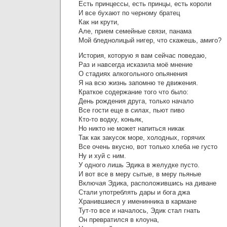
Есть принцессы, есть принцы, есть короли
И все бухают по черному братец
Как ни крути,
Але, прием семейные связи, панама
Мой бледнолицый нигер, что скажешь, амиго?
История, которую я вам сейчас поведаю,
Раз и навсегда исказила моё мнение
О стадиях алкогольного опьянения
Я на всю жизнь запомню те движения.
Краткое содержание того что было:
День рождения друга, только начало
Все гости еще в силах, пьют пиво
Кто-то водку, коньяк,
Но никто не может напиться никак
Так как закусок море, холодных, горячих
Все очень вкусно, вот только хлеба не густо
Ну и хуй с ним.
У одного лишь Эдика в желудке пусто.
И вот все в меру сытые, в меру пьяные
Включая Эдика, расположившись на диване
Стали употреблять дары и бога джа
Хранившиеся у именинника в кармане
Тут-то все и началось, Эдик стал гнать
Он превратился в клоуна,