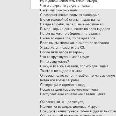
Ну и давай исполнять такие номера,
Что и в цирке-то увидеть нельзя,
Свою миссию он начал
С разбрызгивания воды из аквариума
Бился головой об стены, падал на пол
Раздевал себя, лапал, зачем-то плакал
Рычал, корчил рожи, почти на всех кидался
Потом на кого-то обиделся, плевался,
Снова то одевался, то раздевался
Если бы вы знали как я смеяться заебался.
Я уже хотел позвонить в 03,
После пяти часов истерики,
Что-то хрустнуло в моей груди
И что выдумаете?
Скорую все же вызвали, только для Эдика
Такого я не видел в жизни.
Он свою челюсть то ли выбил, то ли вывихнул
Когда его врачи забрали
Я вздохнул и сделал вывод
После стадии коматозного опьянения
Наступает еще коматознее стадия Эдика.
Ой бабоньки, я щас уссуся,
Наливочка выходит, держись Маруся
Вон Дуся скачет тужься, тужься (давай быстре
Ой не могу, ой помираю, скорую живее.