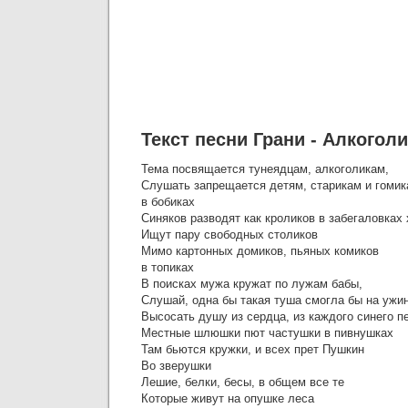
Текст песни Грани - Алкогол
Тема посвящается тунеядцам, алкоголикам,
Слушать запрещается детям, старикам и гоми
в бобиках
Синяков разводят как кроликов в забегаловках
Ищут пару свободных столиков
Мимо картонных домиков, пьяных комиков
в топиках
В поисках мужа кружат по лужам бабы,
Слушай, одна бы такая туша смогла бы на ужи
Высосать душу из сердца, из каждого синего п
Местные шлюшки пют частушки в пивнушках
Там бьются кружки, и всех прет Пушкин
Во зверушки
Лешие, белки, бесы, в общем все те
Которые живут на опушке леса