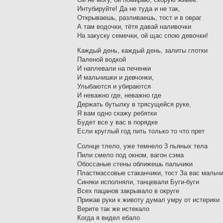
Интубируйте! Да не туда и не так,
Открываешь, разливаешь, тост и в овраг
А там водочки, тётя давай наливочки
На закуску семечки, ой щас спою девочки!
Каждый день, каждый день, залиты глотки
Паленой водкой
И наплевали на печенки
И мальчишки и девчонки,
Улыбаются и убираются
И неважно где, неважно где
Держать бутылку в трясущейся руке,
Я вам одно скажу ребятки
Будет все у вас в порядке
Если круглый год пить только то что прет
Солнце тлело, уже темнело 3 пьяных тела
Пили смело под окном, вагон сэма
Обоссаные стены оближешь пальчики
Пластмассовые стаканчики, тост За вас мальч
Синяки исполняли, танцевали Буги-буги
Всех пацанов закрывало в округе
Прижав руки к животу думал умру от истерики
Верите так же истекало
Когда я видел ебало