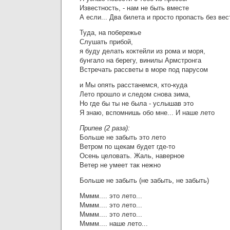
Известность, - нам не быть вместе
А если... Два билета и просто пропасть без вес
Туда, на побережье
Слушать прибой,
я буду делать коктейли из рома и моря,
бунгало на берегу, винилы Армстронга
Встречать рассветы в море под парусом
и Мы опять расстанемся, кто-куда
Лето прошло и следом снова зима,
Но где бы ты не была - услышав это
Я знаю, вспомнишь обо мне... И наше лето
Припев (2 раза):
Больше не забыть это лето
Ветром по щекам будет где-то
Осень целовать. Жаль, наверное
Ветер не умеет так нежно
Больше не забыть (не забыть, не забыть)
Мммм.... это лето...
Мммм.... это лето...
Мммм.... это лето...
Мммм.... наше лето...