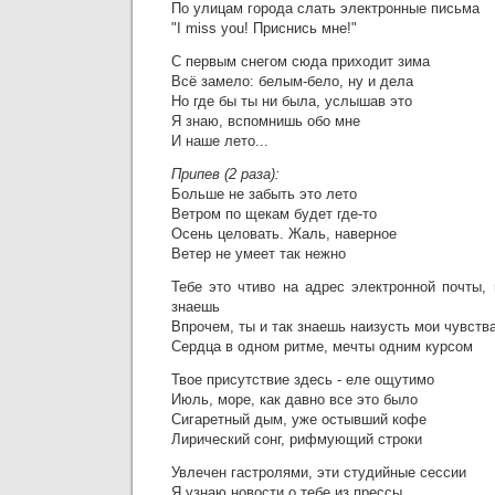
По улицам города слать электронные письма
"I miss you! Приснись мне!"
С первым снегом сюда приходит зима
Всё замело: белым-бело, ну и дела
Но где бы ты ни была, услышав это
Я знаю, вспомнишь обо мне
И наше лето...
Припев (2 раза):
Больше не забыть это лето
Ветром по щекам будет где-то
Осень целовать. Жаль, наверное
Ветер не умеет так нежно
Тебе это чтиво на адрес электронной почты,
знаешь
Впрочем, ты и так знаешь наизусть мои чувств
Сердца в одном ритме, мечты одним курсом
Твое присутствие здесь - еле ощутимо
Июль, море, как давно все это было
Сигаретный дым, уже остывший кофе
Лирический сонг, рифмующий строки
Увлечен гастролями, эти студийные сессии
Я узнаю новости о тебе из прессы