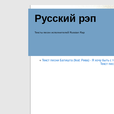
Русский рэп
Тексты песен исполнителей Russian Rap
«
Текст песни Батишта (feat. Рива) - Я хочу быть с 
Текст пес