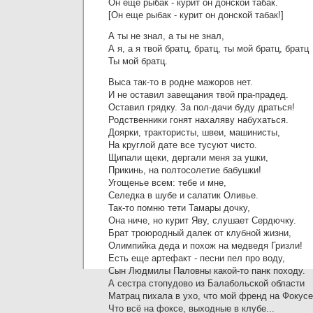
Он еще рыбак - курит он донской табак.
[Он еще рыбак - курит он донской табак!]
А ты не знал, а ты не знал,
А я, а я твой братц, братц, ты мой братц, братц
Ты мой братц.
Выса так-то в родне мажоров нет.
И не оставил завещания твой пра-прадед.
Оставил грядку. За пол-дачи буду драться!
Родственники гонят нахаляву набухаться.
Доярки, трактористы, швеи, машинисты,
На круглой дате все тусуют чисто.
Щипали щеки, дергали меня за ушки,
Прикинь, на полтосолетие бабушки!
Угощенье всем: тебе и мне,
Селедка в шубе и салатик Оливье.
Так-то помню тети Тамары дочку,
Она ниче, но курит Яву, слушает Сердючку.
Брат троюродный далек от клубной жизни,
Олимпийка деда и похож на медведя Гризли!
Есть еще артефакт - песни пел про воду,
Сын Людмилы Паловны какой-то панк походу.
А сестра стопудово из Балабольской области
Матрац пихала в ухо, что мой френд на Фокусе
Что всё на фоксе, выходные в клубе...