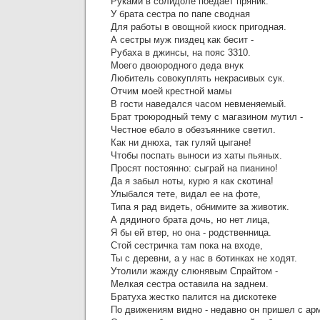
Руками в солидоле поедает пряник.
У брата сестра по папе сводная
Для работы в овощной киоск пригодная.
А сестры муж пиздец как бесит -
Рубаха в джинсы, на пояс 3310.
Моего двоюродного деда внук
Любитель совокуплять некрасивых сук.
Отчим моей крестной мамы
В гости наведался часом невменяемый.
Брат троюродный тему с магазином мутил -
Честное ебало в обезъяннике светил.
Как ни днюха, так гуляй цыгане!
Чтобы поспать выноси из хаты пьяных.
Просят постоянно: сыграй на пианино!
Да я забыл ноты, курю я как скотина!
Улыбался тете, видал ее на фоте,
Типа я рад видеть, обнимите за животик.
А дядиного брата дочь, но нет лица,
Я бы ей втер, но она - родственница.
Стой сестричка там пока на входе,
Ты с деревни, а у нас в ботинках не ходят.
Утолили жажду слюнявым Спрайтом -
Мелкая сестра оставила на заднем.
Братуха жестко палится на дискотеке
По движениям видно - недавно он пришел с ар