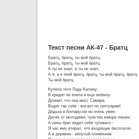
Текст песни АК-47 - Братц
Братц, братц, ты мой братц,
Братц, братц, ты мой братц.
А ты не знал, а ты не знал,
А я, а я твой братц, братц, ты мой братц, братц
Ты мой братц.
Купила тетя Ладу Калину,
В кредит ее взяла и еще мобилу.
Думает, что она мисс Самара,
Водит так себе - жогает по тротуарам!
Дядька в Беларусии не очень умен -
Далек от молодежи, чувства юмора лишен.
А папы брат ведет себя туповато -
Я час ему втирал, что входящие бесплатно.
А в деревне - ебнутый племянник