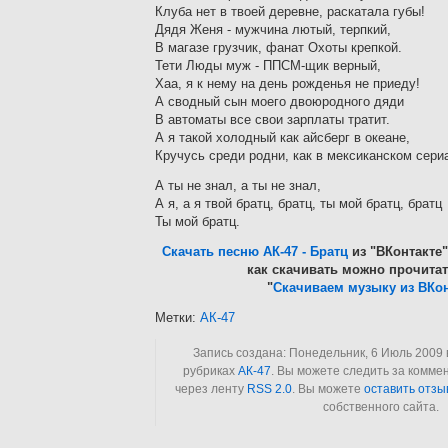
Клуба нет в твоей деревне, раскатала губы!
Дядя Женя - мужчина лютый, терпкий,
В магазе грузчик, фанат Охоты крепкой.
Тети Люды муж - ППСМ-щик верный,
Хаа, я к нему на день рожденья не приеду!
А сводный сын моего двоюродного дяди
В автоматы все свои зарплаты тратит.
А я такой холодный как айсберг в океане,
Кручусь среди родни, как в мексиканском сери
А ты не знал, а ты не знал,
А я, а я твой братц, братц, ты мой братц, братц
Ты мой братц.
Скачать песню АК-47 - Братц
из "ВКонтакте"
как скачивать можно прочитат
"
Скачиваем музыку из ВКон
Метки:
АК-47
Запись создана: Понедельник, 6 Июль 2009 в
рубриках
АК-47
. Вы можете следить за комме
через ленту
RSS 2.0
. Вы можете
оставить отзы
собственного сайта.