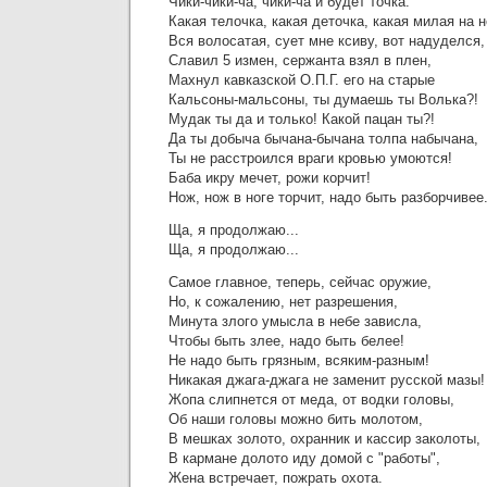
Чики-чики-ча, чики-ча и будет точка.
Какая телочка, какая деточка, какая милая на н
Вся волосатая, сует мне ксиву, вот надуделся,
Славил 5 измен, сержанта взял в плен,
Махнул кавказской О.П.Г. его на старые
Кальсоны-мальсоны, ты думаешь ты Волька?!
Мудак ты да и только! Какой пацан ты?!
Да ты добыча бычана-бычана толпа набычана,
Ты не расстроился враги кровью умоются!
Баба икру мечет, рожи корчит!
Нож, нож в ноге торчит, надо быть разборчивее
Ща, я продолжаю...
Ща, я продолжаю...
Самое главное, теперь, сейчас оружие,
Но, к сожалению, нет разрешения,
Минута злого умысла в небе зависла,
Чтобы быть злее, надо быть белее!
Не надо быть грязным, всяким-разным!
Никакая джага-джага не заменит русской мазы!
Жопа слипнется от меда, от водки головы,
Об наши головы можно бить молотом,
В мешках золото, охранник и кассир заколоты,
В кармане долото иду домой с "работы",
Жена встречает, пожрать охота.