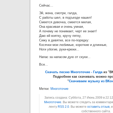
Сейчас...
Эй, жена, смотри, галда,
С работы шел, в подъезде нашел!
Смеется девочка, смеется милая,
Она красивая и очень умная,
А почему не понимает, черт ее знает!
Даю ей взятку, кручу пятку,
Сижу в девятке, все по-порядку:
Косячки мои любимые, короткие и длинные,
Ноги убогие, руки-крюки...
Напас за напасом дую от скуки...
Все...
Скачать песню Многоточие - Галда
из "ВК
Подробнее как скачивать можно про
"
Скачиваем музыку из ВКон
Метки:
Многоточие
Запись создана: Суббота, 27 Июнь 2009 в 22:12
Многоточие
. Вы можете следить за комментари
ленту
RSS 2.0
. Вы можете
оставить отзыв
, 
собственного сайта.