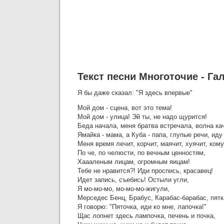
Текст песни Многоточие - Га
Я бы даже сказал: "Я здесь впервые"
Мой дом - сцена, вот это тема!
Мой дом - улица! Эй ты, не надо щурится!
Беда начала, меня братва встречала, волна кач
Ямайка - мама, а Куба - папа, глупые речи, иду
Меня время лечит, корчит, маячит, хуячит, кому
По че, по челюсти, по вечным ценностям,
Хаааленым лицам, огромным яицам!
Тебе не нравится?! Иди проспись, красавец!
Идет запись, съебись! Остыли угли,
Я мо-мо-мо, мо-мо-мо-жигули,
Мерседес Бенц, Брабус, Карабас-барабас, пятк
Я говорю: "Пяточка, иди ко мне, лапочка!"
Щас лопнет здесь лампочка, печень и почка,