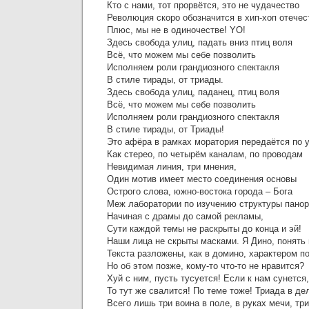
Кто с нами, тот прорвётся, это не чудачество
Революция скоро обозначится в хип-хоп отечес
Плюс, мы не в одиночестве! YO!
Здесь свобода улиц, падать вниз птиц воля
Всё, что можем мы себе позволить
Исполняем роли грандиозного спектакля
В стиле тирады, от триады.
Здесь свобода улиц, паданец, птиц воля
Всё, что можем мы себе позволить
Исполняем роли грандиозного спектакля
В стиле тирады, от Триады!
Это афёра в рамках моратория передаётся по 
Как стерео, по четырём каналам, по проводам
Невидимая линия, три мнения,
Один мотив имеет место соединения основы
Острого слова, южно-востока города – Бога
Меж лаборатории по изучению структуры пано
Начиная с драмы до самой рекламы,
Сути каждой темы не раскрыты до конца и эй!
Наши лица не скрыты масками. Я Дино, понять
Текста разложены, как в домино, характером п
Но об этом позже, кому-то что-то не нравится?
Хуй с ним, пусть тусуется! Если к нам сунется,
То тут же свалится! По теме тоже! Триада в де
Всего лишь три воина в поле, в руках мечи, тр