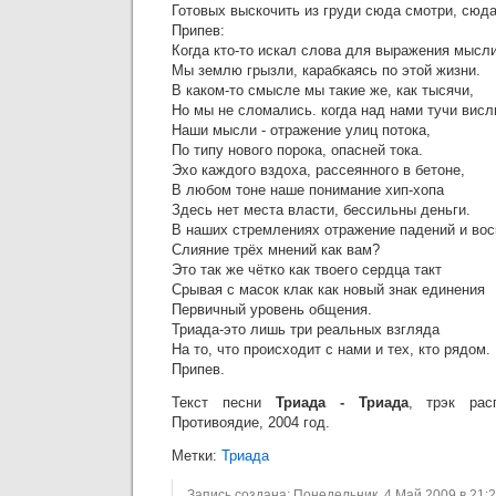
Готовых выскочить из груди сюда смотри, сюда
Припев:
Когда кто-то искал слова для выражения мысл
Мы землю грызли, карабкаясь по этой жизни.
В каком-то смысле мы такие же, как тысячи,
Но мы не сломались. когда над нами тучи висл
Наши мысли - отражение улиц потока,
По типу нового порока, опасней тока.
Эхо каждого вздоха, рассеянного в бетоне,
В любом тоне наше понимание хип-хопа
Здесь нет места власти, бессильны деньги.
В наших стремлениях отражение падений и во
Слияние трёх мнений как вам?
Это так же чётко как твоего сердца такт
Срывая с масок клак как новый знак единения
Первичный уровень общения.
Триада-это лишь три реальных взгляда
На то, что происходит с нами и тех, кто рядом.
Припев.
Текст песни
Триада - Триада
, трэк рас
Противоядие, 2004 год.
Метки:
Триада
Запись создана: Понедельник, 4 Май 2009 в 21:2