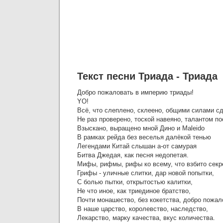
Текст песни Триада - Триада
Добро пожаловать в империю триады!
YO!
Всё, что слеплено, склеено, общими силами с
Не раз проверено, тоской навеяно, талантом по
Взыскано, выращено мной Дино и Maleido
В рамках рейда без веселья далёкой тенью
Легендами Китай слышан а-от самурая
Битва Джедая, как песня недопетая.
Мифы, рифмы, рифы ко всему, что взбито секр
Грифы - уличные слитки, дар новой попытки,
С болью пытки, открытостью калитки,
Не что иное, как триединое братство,
Почти монашество, без кокетства, добро пожал
В наше царство, королевство, наследство,
Лекарство, марку качества, вкус количества.