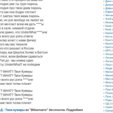
е окно сто процентов заметен
Дино 
егодня уже ты труп парень
Дымов
егодня про твою даму парень
Дэфо
то как она бодро глотает
Ефрем
Жиган
ет завтра твоя мама парень
Злой 
п, но рэп вообще не любит их
Иезек
рэп мечтает всем им дать ****ы
Каже
е в зале, никакой отдачи
Капа
(
ли давно, что UnderWhat ****аче
Кара
е всего рус рэпа отвечу
Каста
селка хочет с нами фичер
Конст
Красн
того мы вас лишили
Крёст
го кто решает в России
КРП
(7
пару, как Шерлок Холмс и Ватсон
Легал
 mice, всем фейкам сдаваться
Лени
Рэп.ру - мы номер один
Лигал
ксту, UnderWhat? не победим
Лион
(
Люди
T? WHAT? Твои Кумиры
Мальч
T? WHAT? Твои Кумиры
Мани
Маста
 всего рус рэпа ****аче
Много
нам твоя телка плачет
Нигат
Паук (
T? WHAT? Твои Кумиры
Птаха
T? WHAT? Твои Кумиры
Пуча
(
 всего рус рэпа ****аче
Ради 
нам твоя телка плачет
СД
(31
Серёг
Д - Твои кумиры
из "ВКонтакте" бесплатно. Подробнее
Смоки