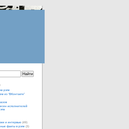
ы
ом рэпе
ем из “ВКонтакте”
казов
песен исполнителей
рэпа
ии и интервью
(49)
ные факты в рэпе
(3)