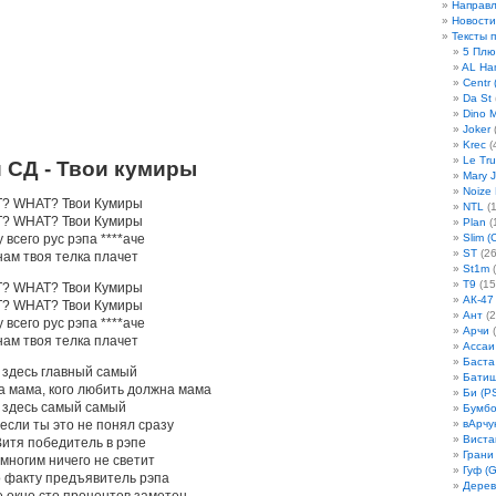
Направ
Новости
Тексты 
5 Плю
AL Ha
Centr 
Da St
Dino 
Joker
(
Krec
(
Le Tru
и СД - Твои кумиры
Mary 
Noize
T? WHAT? Твои Кумиры
NTL
(1
T? WHAT? Твои Кумиры
Plan
(
 всего рус рэпа ****аче
Slim (
ST
(26
нам твоя телка плачет
St1m
(
T9
(15
T? WHAT? Твои Кумиры
АК-47
T? WHAT? Твои Кумиры
Ант
(2
 всего рус рэпа ****аче
Арчи
(
нам твоя телка плачет
Ассаи
Баста
о здесь главный самый
Бати
а мама, кого любить должна мама
Би (P
о здесь самый самый
Бумбо
 если ты это не понял сразу
вАрчу
Виста
Витя победитель в рэпе
Грани
 многим ничего не светит
Гуф (G
о факту предъявитель рэпа
Дерев