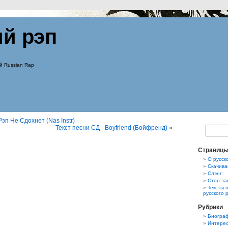
ий рэп
й Russian Rap
Рэп Не Сдохнет (Nas Instr)
Текст песни СД - Boyfriend (Бойфренд)
»
Страниц
О русск
Скачива
Слэнг
Стол за
Тексты 
русского 
Рубрики
Биограф
Интерес