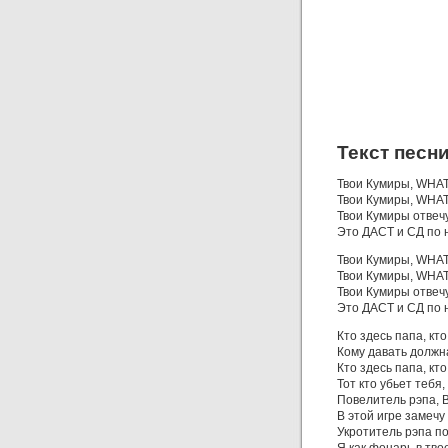
Текст песн
Твои Кумиры, WHA
Твои Кумиры, WHA
Твои Кумиры отвечу
Это ДАСТ и СД по 
Твои Кумиры, WHA
Твои Кумиры, WHA
Твои Кумиры отвечу
Это ДАСТ и СД по 
Кто здесь папа, кт
Кому давать должн
Кто здесь папа, кт
Тот кто убьет тебя,
Повелитель рэпа, 
В этой игре замечу
Укротитель рэпа п