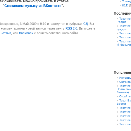
ак скачивать можно прочитать в статье
Триад
"
Скачиваем музыку из ВКонтакте
".
Ю.Г.
(
Последни
Текст пе
People
Воскресенье, 3 Май 2009 в 9:19 и находится в рубриках
СД
. Вы
Текст пе
 комментариями к этой записи через ленту
RSS 2.0
. Вы можете
докурит
ь отзыв
, или
trackback
с вашего собственного сайта.
Текст п
Текст п
Текст п
Инфекция
Популярн
Интервь
Скачива
Текст п
Правильно
Бывшая)
О сайте
Текст Ба
Время
Текст пе
Текст п
Текст п
Текст п
Текст пе