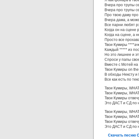
Я как фонарь в тво
Вчера про трупы с
Вчера про трупы с
Про твою даму про 
Вчера дама, а мож
Все парни любят рэ
Когда он на сцене 
Когда на сцене, а н
Просто все прохава
Твои Кумиры ****ач
Каждый ***** из по
Но это лишнее и э
Спроси у папы свое
Вместе с Мотей на 
Твои Кумиры on the
В обходы Нексту и 
Все как есть по те
Твои Кумиры, WHA
Твои Кумиры, WHA
Твои Кумиры отвечу
Это ДАСТ и СД по 
Твои Кумиры, WHA
Твои Кумиры, WHA
Твои Кумиры отвечу
Это ДАСТ и СД по 
Скачать песню С