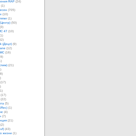
ления RAP
(24)
(1)
песен
(705)
х
(10)
mmer
(1)
(Центр)
(50)
(3)
MC 47
(10)
1)
42)
k (Децл)
(9)
Jane
(12)
 MC
(16)
9)
1)
Слим)
(21)
)
8)
)
(17)
)
1)
(17)
(22)
шта
(5)
SRec)
(1)
кс
(4)
н
(7)
нция
(21)
(2)
uf)
(43)
о жизни
(1)