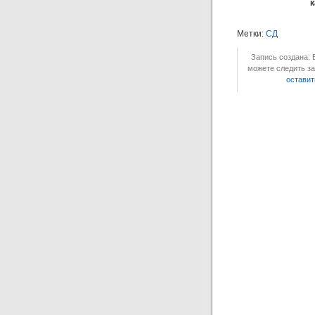
к
Метки:
СД
Запись создана: 
можете следить за
оставит