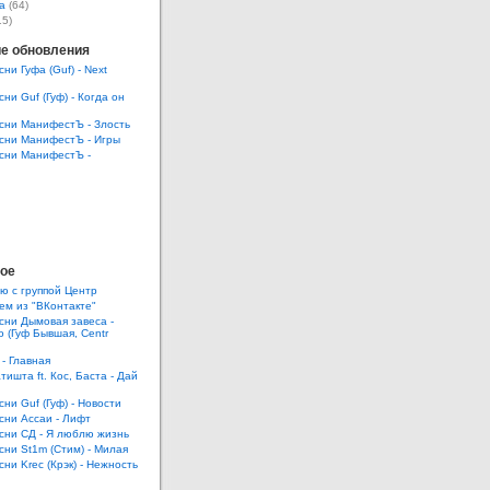
а
(64)
15)
е обновления
сни Гуфа (Guf) - Next
сни Guf (Гуф) - Когда он
есни МанифестЪ - Злость
есни МанифестЪ - Игры
есни МанифестЪ -
ое
ю с группой Центр
ем из "ВКонтакте"
есни Дымовая завеса -
 (Гуф Бывшая, Centr
 - Главная
тишта ft. Кос, Баста - Дай
сни Guf (Гуф) - Новости
есни Ассаи - Лифт
есни СД - Я люблю жизнь
есни St1m (Стим) - Милая
сни Krec (Крэк) - Нежность