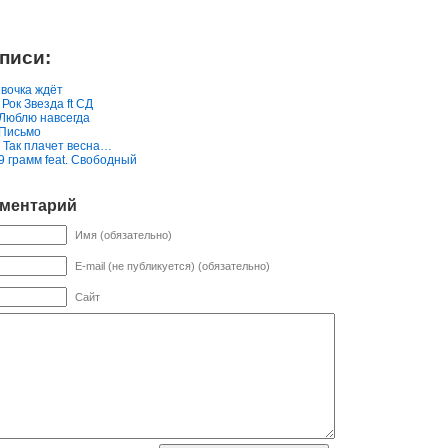
писи:
евочка ждёт
 Рок Звезда ft СД
 Люблю навсегда
 Письмо
- Так плачет весна…
 9 грамм feat. Свободный
мментарий
Имя (обязательно)
E-mail (не публикуется) (обязательно)
Сайт