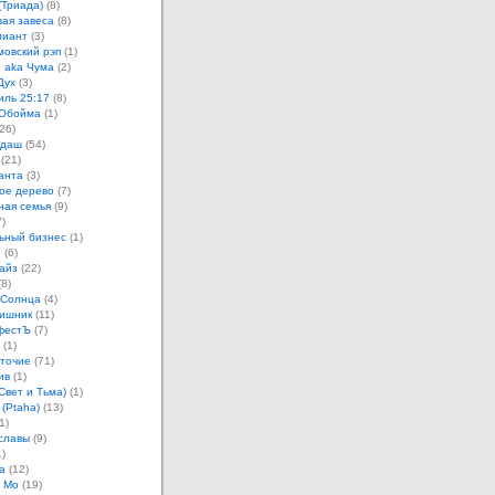
(Триада)
(8)
ая завеса
(8)
лиант
(3)
овский рэп
(1)
 aka Чума
(2)
Дух
(3)
иль 25:17
(8)
 Обойма
(1)
26)
ндаш
(54)
(21)
анта
(3)
ое дерево
(7)
ная семья
(9)
)
ьный бизнес
(1)
н
(6)
айз
(22)
8)
 Солнца
(4)
ишник
(11)
фестЪ
(7)
(1)
точие
(71)
ив
(1)
Свет и Тьма)
(1)
 (Ptaha)
(13)
1)
славы
(9)
)
а
(12)
 Мо
(19)