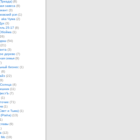
(Триада)
(8)
ая завеса
(8)
лиант
(3)
овский рэп
(1)
 aka Чума
(2)
Дух
(3)
иль 25:17
(8)
 Обойма
(1)
26)
ндаш
(54)
(21)
анта
(3)
ое дерево
(7)
ная семья
(9)
)
ьный бизнес
(1)
н
(6)
айз
(22)
8)
 Солнца
(4)
ишник
(11)
фестЪ
(7)
(1)
точие
(71)
ив
(1)
Свет и Тьма)
(1)
 (Ptaha)
(13)
1)
славы
(9)
)
а
(12)
 Мо
(19)