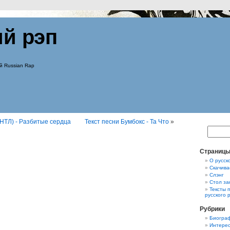
ий рэп
й Russian Rap
(НТЛ) - Разбитые сердца
Текст песни Бумбокс - Та Что
»
Страниц
О русск
Скачива
Слэнг
Стол за
Тексты 
русского 
Рубрики
Биограф
Интерес