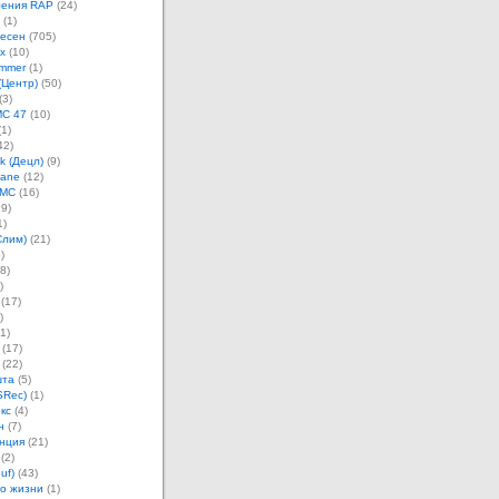
ления RAP
(24)
(1)
песен
(705)
х
(10)
mmer
(1)
(Центр)
(50)
(3)
MC 47
(10)
1)
42)
k (Децл)
(9)
Jane
(12)
 MC
(16)
9)
1)
Слим)
(21)
)
8)
)
(17)
)
1)
(17)
(22)
шта
(5)
SRec)
(1)
кс
(4)
н
(7)
нция
(21)
(2)
uf)
(43)
о жизни
(1)