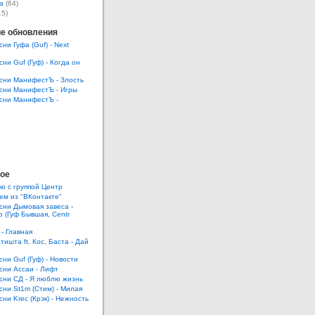
а
(64)
15)
е обновления
сни Гуфа (Guf) - Next
сни Guf (Гуф) - Когда он
есни МанифестЪ - Злость
есни МанифестЪ - Игры
есни МанифестЪ -
ое
ю с группой Центр
ем из "ВКонтакте"
есни Дымовая завеса -
 (Гуф Бывшая, Centr
 - Главная
тишта ft. Кос, Баста - Дай
сни Guf (Гуф) - Новости
есни Ассаи - Лифт
есни СД - Я люблю жизнь
есни St1m (Стим) - Милая
сни Krec (Крэк) - Нежность