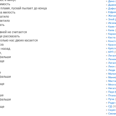
люс и минус
Дино 
имость
Дымов
 пламя, пускай пылает до конца
Дэфо
на милость
Ефрем
Жиган
ватило
Злой 
светило
Иезек
ать
Каже
Капа
(
авней не считается
Кара
ще рассказать
Каста
только нас двоих касается
Конст
аза
Красн
 назад.
Крёст
КРП
(7
е,
Легал
 фальши
Лени
още
Лигал
Лион
(
Люди
е
Мальч
 фальши
Мани
Маста
още
Много
Нигат
Паук (
ьше
Птаха
 фальши
Пуча
(
Ради 
още
СД
(31
Серёг
Смоки