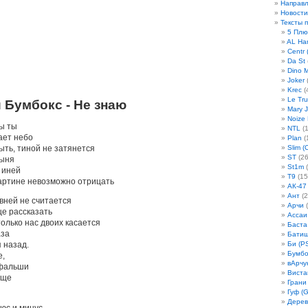
Направ
Новости
Тексты 
5 Плю
AL Ha
Centr 
Da St
Dino 
Joker
(
Krec
(
Le Tru
и Бумбокс - Не знаю
Mary 
Noize
бы ты
NTL
(1
ает небо
Plan
(
ыть, тиной не затянется
Slim (
ST
(26
тыня
St1m
(
 иней
T9
(15
картине невозможно отрицать
АК-47
Ант
(2
авней не считается
Арчи
(
ще рассказать
Ассаи
только нас двоих касается
Баста
аза
Бати
 назад.
Би (P
Бумбо
е,
вАрчу
 фальши
Виста
още
Грани
Гуф (G
Дерев