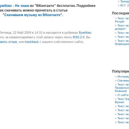
Триад
умбокс - Не знаю
из "ВКонтакте" бесплатно. Подробнее
Ю.Г.
(
ак скачивать можно прочитать в статье
Последни
"
Скачиваем музыку из ВКонтакте
".
Текст пе
People
Текст пе
докурит
Пятница, 22 Май 2009 в 14:10 и находится в рубриках
Бумбокс
.
Текст п
Текст п
ть за комментариями к этой записи через ленту
RSS 2.0
. Вы
Текст п
авить отзыв
, или
trackback
с вашего собственного сайта.
Инфекция
Популярн
Интервь
Скачива
Текст п
Правильно
Бывшая)
О сайте
Текст Ба
Время
Текст пе
Текст п
Текст п
Текст п
Текст пе