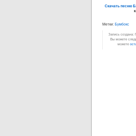
Скачать песню Б
к
Метки:
Бумбокс
Запись создана: 
Вы можете следи
можете
ост