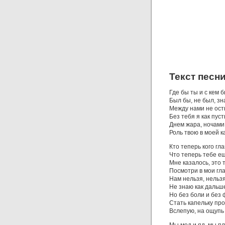
Текст песн
Где бы ты и с кем 
Был бы, не был, зн
Между нами не ост
Без тебя я как пус
Днем жара, ночами
Роль твою в моей 
Кто теперь кого гл
Что теперь тебе е
Мне казалось, это 
Посмотри в мои гл
Нам нельзя, нельзя
Не знаю как дальш
Но без боли и без
Стать капельку пр
Вслепую, на ощупь