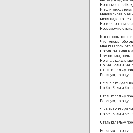
Мы мед и яд, мы п
Но ты моя необход
И если между нами
Меняю снова гнев 
Меня надолго не х
Но то, что ты мое 
Невозможно отриц
Кто теперь кого гл
Что теперь тебе е
Мне казалось, это 
Посмотри в мои гл
Нам нельзя, нельзя
Не знаю как дальш
Но без боли и без
Стать капельку пр
Вслепую, на ощупь
Не знаю как дальш
Но без боли и без
Стать капельку пр
Вслепую, на ощупь
Я не знаю как дал
Но без боли и без
Стать капельку пр
Вслепую, на ощупь