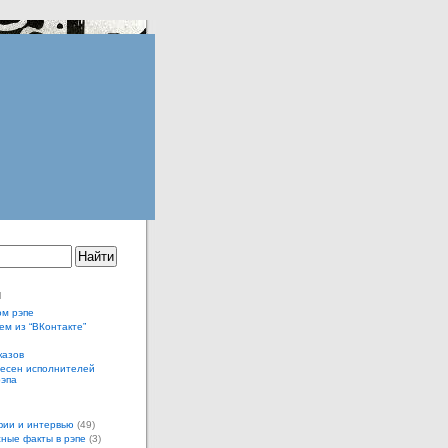
ы
ом рэпе
ем из “ВКонтакте”
казов
песен исполнителей
рэпа
ии и интервью
(49)
ные факты в рэпе
(3)