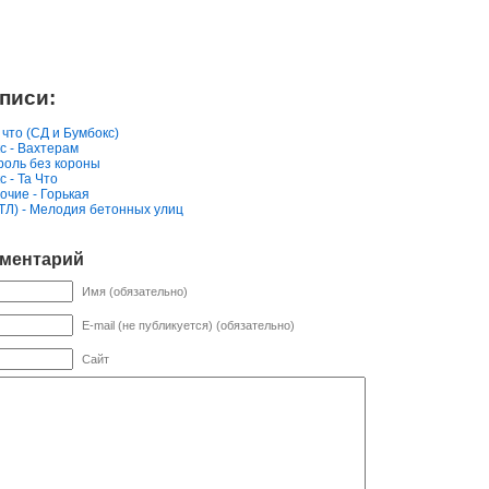
писи:
 что (СД и Бумбокс)
с - Вахтерам
ороль без короны
с - Та Что
очие - Горькая
НТЛ) - Мелодия бетонных улиц
мментарий
Имя (обязательно)
E-mail (не публикуется) (обязательно)
Сайт