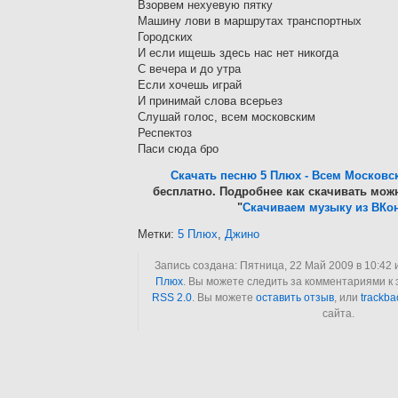
Взорвем нехуевую пятку
Машину лови в маршрутах транспортных
Городских
И если ищешь здесь нас нет никогда
С вечера и до утра
Если хочешь играй
И принимай слова всерьез
Слушай голос, всем московским
Респектоз
Паси сюда бро
Скачать песню 5 Плюх - Всем Московс
бесплатно. Подробнее как скачивать можн
"
Скачиваем музыку из ВКон
Метки:
5 Плюх
,
Джино
Запись создана: Пятница, 22 Май 2009 в 10:42 
Плюх
. Вы можете следить за комментариями к 
RSS 2.0
. Вы можете
оставить отзыв
, или
trackba
сайта.