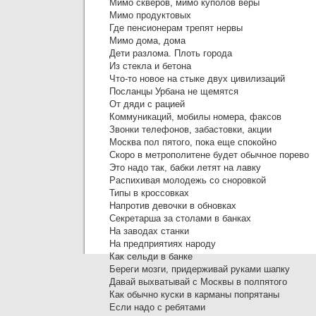
Мимо скверов, мимо куполов веры
Мимо продуктовых
Где пенсионерам трепят нервы
Мимо дома, дома
Дети разлома. Плоть города
Из стекла и бетона
Что-то новое на стыке двух цивилизаций
Посланцы Урбана не щемятся
От дяди с рацией
Коммуникаций, мобилы номера, факсов
Звонки телефонов, забастовки, акции
Москва пол пятого, пока еще спокойно
Скоро в метрополитене будет обычное порево
Это надо так, бабки летят на лавку
Распихивая молодежь со сноровкой
Типы в кроссовках
Напротив девочки в обновках
Секретарша за столами в банках
На заводах станки
На предприятиях народу
Как сельди в банке
Береги мозги, придерживай руками шапку
Давай выхватывай с Москвы в полпятого
Как обычно куски в карманы попрятаны
Если надо с ребятами