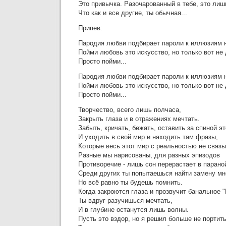
Это привычка. Разочарованный в тебе, это лиш
Что как и все другие, ты обычная...
Припев:
Пародия любви подбирает пароли к иллюзиям н
Пойми любовь это искусство, но только вот не 
Просто пойми...
Пародия любви подбирает пароли к иллюзиям н
Пойми любовь это искусство, но только вот не 
Просто пойми...
Творчество, всего лишь полчаса,
Закрыть глаза и в отражениях мечтать.
Забыть, кричать, бежать, оставить за спиной э
И уходить в свой мир и находить там фразы,
Которые весь этот мир с реальностью не связы
Разные мы нарисованы, для разных эпизодов
Противоречие - лишь сон перерастает в парано
Среди других ты попытаешься найти замену мн
Но всё равно ты будешь помнить.
Когда закроются глаза и прозвучит банальное 
Ты вдруг разучишься мечтать,
И в глубине останутся лишь волны.
Пусть это вздор, но я решил больше не портить