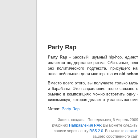
Party Rap
Party Rap
- басовый, шумный hip-hop, единст
является поддержание ритма. Сбивчивые, неп
без политического подтекста, присущего на
плюс небольшая доля мастерства из
old schoo
Вместо всего этого, вы получаете только муз
и барабаны. Это направление тесно связано 
обычно в композициях можно встретить одну
«изюминку», которая делает эту запись запом
Метки:
Party Rap
Запись создана: Понедельник, 6 Апрель 2009 
рубриках
Направления RAP
. Вы можете следить
записи через ленту
RSS 2.0
. Вы можете
остави
вашего собственного сай