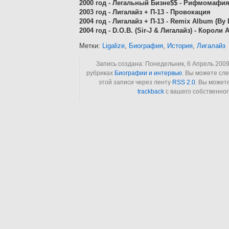
2000 год - Легальный Бизне$$ - Рифмомафи
2003 год - Лигалайз + П-13 - Провокация
2004 год - Лигалайз + П-13 - Remix Album (By 
2004 год - D.O.B. (Sir-J & Лигалайз) - Короли
Метки:
Ligalize
,
Биография
,
История
,
Лигалайз
Запись создана: Понедельник, 6 Апрель 2009 
рубриках
Биографии и интервью
. Вы можете сл
этой записи через ленту
RSS 2.0
. Вы может
trackback
с вашего собственног