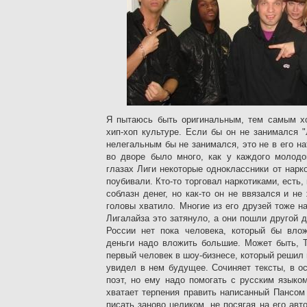
Я пытаюсь быть оригинальным, тем самым хо
хип-хоп культуре. Если бы он не занимался 
нелегальным бы не занимался, это не в его на
во дворе было много, как у каждого молодо
глазах Лиги некоторые одноклассники от нарко
поубивали. Кто-то торговал наркотиками, есть,
соблазн денег, но как-то он не ввязался и не
головы хватило. Многие из его друзей тоже н
Лигалайза это затянуло, а они пошли другой д
России нет пока человека, который бы влож
деньги надо вложить большие. Может быть, Т
первый человек в шоу-бизнесе, который решил 
увидел в нем будущее. Сочиняет тексты, в о
поэт, но ему надо помогать с русским языко
хватает терпения править написанный Пансом 
писать заново целиком, не посягая на его авт