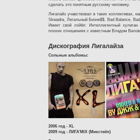
сделать это понятным русскому человеку.
Лигалайз учавствовал в таких коллективах, к
Skwadra
,
Легальный Бизне$$
, Bad Balance,
Bad
Имеет свой лэйбл:
Интеллигентный хулиган 
плохих отношениях с известным Владом Вало
Дискография Лигалайза
Сольные альбомы:
2006 год
- XL
2009
год -
ЛИГА'MIX (Микстейп)