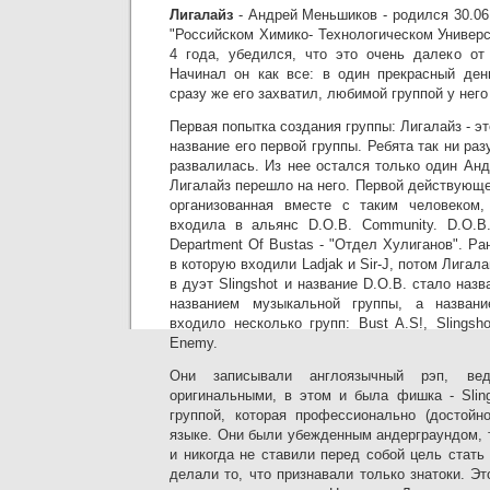
Лигалайз
- Андрей Меньшиков - родился 30.06
"Российском Химико- Технологическом Универ
4 года, убедился, что это очень далеко от
Начинал он как все: в один прекрасный ден
сразу же его захватил, любимой группой у него
Первая попытка создания группы: Лигалайз - эт
название его первой группы. Ребята так ни раз
развалилась. Из нее остался только один Андр
Лигалайз перешло на него. Первой действующей
организованная вместе с таким человеком, 
входила в альянс D.O.B. Community. D.O.B
Department Of Bustas - "Отдел Хулиганов". Ра
в которую входили Ladjak и Sir-J, потом Лигал
в дуэт Slingshot и название D.O.B. стало наз
названием музыкальной группы, а названи
входило несколько групп: Bust A.S!, Slings
Enemy.
Они записывали англоязычный рэп, ве
оригинальными, в этом и была фишка - Slin
группой, которая профессионально (достойн
языке. Они были убежденным андерграундом, т
и никогда не ставили перед собой цель стать
делали то, что признавали только знатоки. Эт